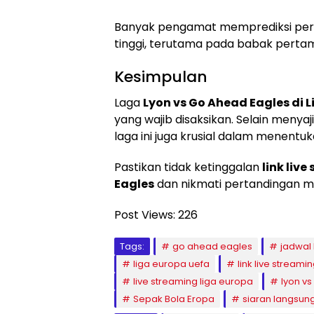
Banyak pengamat memprediksi perta
tinggi, terutama pada babak perta
Kesimpulan
Laga
Lyon vs Go Ahead Eagles di 
yang wajib disaksikan. Selain menya
laga ini juga krusial dalam menentu
Pastikan tidak ketinggalan
link liv
Eagles
dan nikmati pertandingan me
Post Views:
226
Tags:
go ahead eagles
jadwal 
liga europa uefa
link live stream
live streaming liga europa
lyon v
Sepak Bola Eropa
siaran langsun