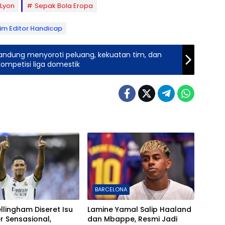
Lyon
Sepak Bola Eropa
Tim Editor Handicap
ib Bandung menyoroti peluang, kekuatan tim, dan
kompetisi liga domestik
BARCELONA
llingham Diseret Isu
Lamine Yamal Salip Haaland
r Sensasional,
dan Mbappe, Resmi Jadi