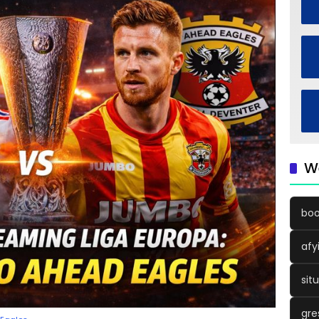
W
boo
afy
sit
gre