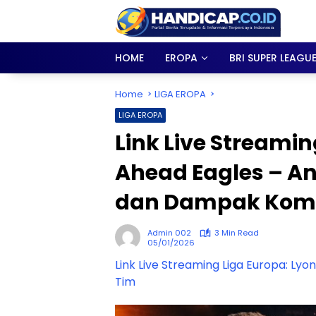
Skip
to
content
HOME
EROPA
BRI SUPER LEAGU
Home
LIGA EROPA
LIGA EROPA
Link Live Streamin
Ahead Eagles – Anal
dan Dampak Komp
Admin 002
3 Min Read
05/01/2026
Link Live Streaming Liga Europa: Lyon
Tim