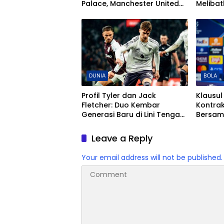
Palace, Manchester United
Meliba
Mulai Bergerak
Premie
DUNIA
BOLA
Profil Tyler dan Jack
Klausu
Fletcher: Duo Kembar
Kontra
Generasi Baru di Lini Tengah
Bersama
Manchester United
Terbon
Leave a Reply
Your email address will not be published.