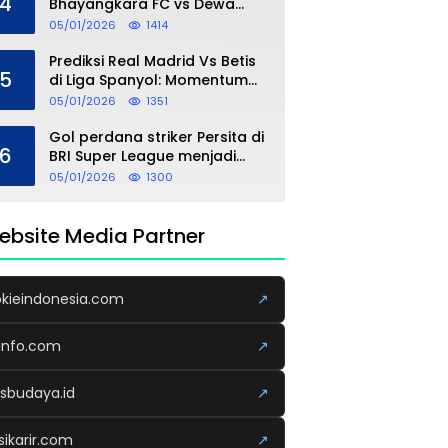
4
Bhayangkara FC vs Dewa
United: Analisis, Head to
05/01/2026
1414
Head, dan Perkiraan Skor
Prediksi Real Madrid Vs Betis
5
di Liga Spanyol: Momentum
Awal 2026 Jadi Taruhan
05/01/2026
1351
Gol perdana striker Persita di
6
BRI Super League menjadi
momen emosional yang
05/01/2026
1300
dipersembahkan untuk sang
buah hati
ebsite Media Partner
kieindonesia.com
↗
info.com
↗
usbudaya.id
↗
sikarir.com
↗