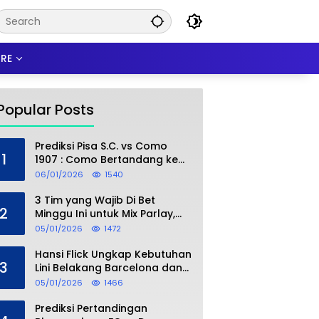
RE
Popular Posts
Prediksi Pisa S.C. vs Como
1
1907 : Como Bertandang ke
Markas Pisa, Mampukah
06/01/2026
1540
Asuhan Cesc Fàbregas
Mencuri Poin?
3 Tim yang Wajib Di Bet
2
Minggu Ini untuk Mix Parlay,
Peluang Menang Lebih Besar
05/01/2026
1472
Hansi Flick Ungkap Kebutuhan
3
Lini Belakang Barcelona dan
Target Bursa Transfer
05/01/2026
1466
Januari
Prediksi Pertandingan