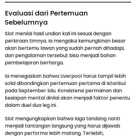
Evaluasi dari Pertemuan
Sebelumnya
Slot menilai hasil undian kali ini sesuai dengan
perkiraan timnya. Ia mengakui kemungkinan besar
akan bertemu lawan yang sudah pernah dihadapi,
dan pengalaman tersebut bisa menjadi bahan
pembelajaran berharga.
Ia menegaskan bahwa Liverpool harus tampil lebih
solid dibandingkan pertemuan pertama di Istanbul
pada September lalu. Konsistensi permainan dan
kesiapan mental dinilai akan menjadi faktor penentu
dalam duel dua leg ini.
Slot mengungkapkan bahwa laga tandang nanti
menjadi tantangan langsung yang harus dijawab
dengan performa lebih matang. Terlebih,