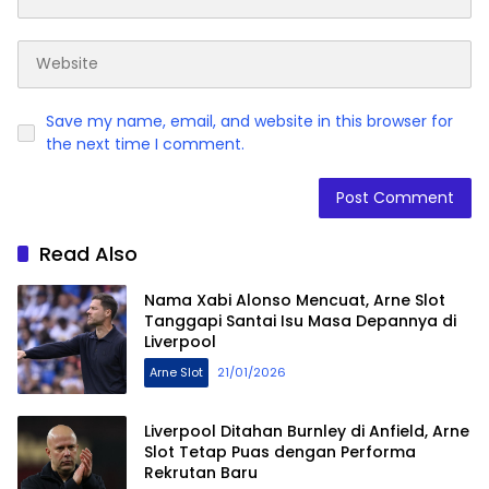
Save my name, email, and website in this browser for
the next time I comment.
Read Also
Nama Xabi Alonso Mencuat, Arne Slot
Tanggapi Santai Isu Masa Depannya di
Liverpool
Arne Slot
21/01/2026
Liverpool Ditahan Burnley di Anfield, Arne
Slot Tetap Puas dengan Performa
Rekrutan Baru