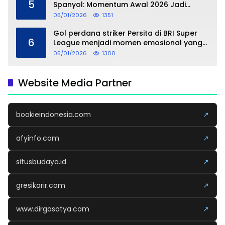
5
Spanyol: Momentum Awal 2026 Jadi
Taruhan
05/01/2026
1351
Gol perdana striker Persita di BRI Super
6
League menjadi momen emosional yang
dipersembahkan untuk sang buah hati
05/01/2026
1300
Website Media Partner
bookieindonesia.com
↗
afyinfo.com
↗
situsbudaya.id
↗
gresikarir.com
↗
www.dirgasatya.com
↗