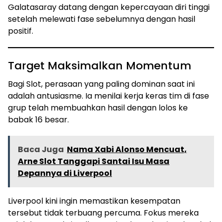
Galatasaray datang dengan kepercayaan diri tinggi
setelah melewati fase sebelumnya dengan hasil
positif.
Target Maksimalkan Momentum
Bagi Slot, perasaan yang paling dominan saat ini
adalah antusiasme. Ia menilai kerja keras tim di fase
grup telah membuahkan hasil dengan lolos ke
babak 16 besar.
Baca Juga
Nama Xabi Alonso Mencuat,
Arne Slot Tanggapi Santai Isu Masa
Depannya di Liverpool
Liverpool kini ingin memastikan kesempatan
tersebut tidak terbuang percuma. Fokus mereka