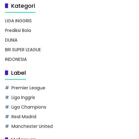
Kategori
LIGA INGGRIS
Prediksi Bola
DUNIA
BRI SUPER LEAGUE
INDONESIA
Label
Premier League
Liga Inggris
Liga Champions
Real Madrid
Manchester United