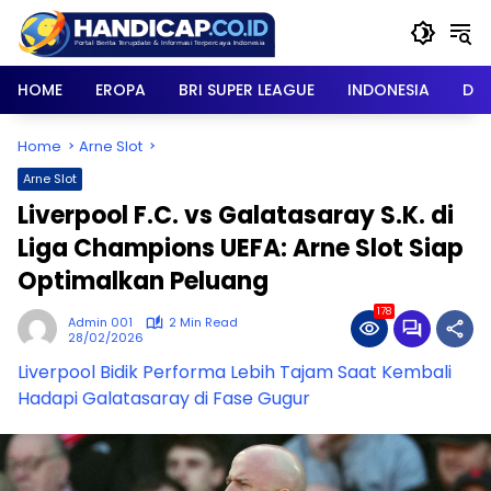
Skip
to
content
HOME
EROPA
BRI SUPER LEAGUE
INDONESIA
DU
Home
Arne Slot
Arne Slot
Liverpool F.C. vs Galatasaray S.K. di
Liga Champions UEFA: Arne Slot Siap
Optimalkan Peluang
178
Admin 001
2 Min Read
28/02/2026
Liverpool Bidik Performa Lebih Tajam Saat Kembali
Hadapi Galatasaray di Fase Gugur