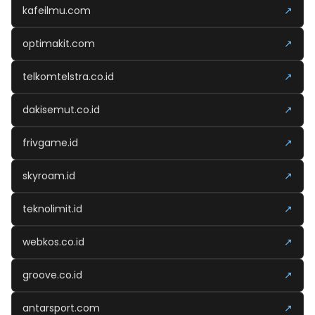
kafeilmu.com
↗
optimakit.com
↗
telkomtelstra.co.id
↗
dakisemut.co.id
↗
frivgame.id
↗
skyroam.id
↗
teknolimit.id
↗
webkos.co.id
↗
groove.co.id
↗
antarsport.com
↗