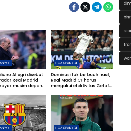
dim
bis
siio
tra
war
PANYOL
LIGA SPANYOL
liano Allegri disebut
Dominasi tak berbuah hasil,
radar Real Madrid
Real Madrid CF harus
proyek musim depan.
mengakui efektivitas Getafe
CF di lanjutan La Liga.
PANYOL
LIGA SPANYOL