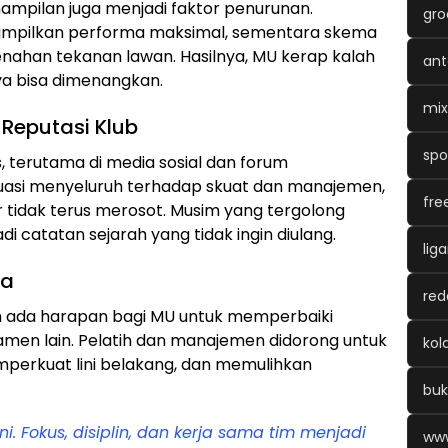
nampilan juga menjadi faktor penurunan.
gro
ampilkan performa maksimal, sementara skema
nahan tekanan lawan. Hasilnya, MU kerap kalah
ant
ya bisa dimenangkan.
mix
Reputasi Klub
spo
s, terutama di media sosial dan forum
asi menyeluruh terhadap skuat dan manajemen,
fre
r tidak terus merosot. Musim yang tergolong
di catatan sejarah yang tidak ingin diulang.
lig
da
red
ih ada harapan bagi MU untuk memperbaiki
namen lain. Pelatih dan manajemen didorong untuk
ko
perkuat lini belakang, dan memulihkan
bu
i. Fokus, disiplin, dan kerja sama tim menjadi
www