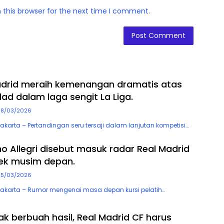
 this browser for the next time I comment.
adrid meraih kemenangan dramatis atas
ad dalam laga sengit La Liga.
8/03/2026
akarta – Pertandingan seru tersaji dalam lanjutan kompetisi…
no Allegri disebut masuk radar Real Madrid
ek musim depan.
5/03/2026
jakarta – Rumor mengenai masa depan kursi pelatih…
ak berbuah hasil, Real Madrid CF harus