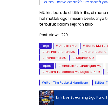
kunci untuk bangkit,” tambah pel
MU kini berada di titik kritis, di m
hal mutlak agar musim berikutnya t
terburuk dalam sejarah klub.
Post Views:
229
Tags:
Analisis MU
Berita MU Ter
Lini Pertahanan MU
Manchester Un
Performa MU
Sejarah MU
Topics:
Analisis Pertandingan MU
Musim Terpendek MU Sejak 1914-15
Writer: Tim Redaksi Handicap
Editor: 
Link Live Streaming Liga Italia: 