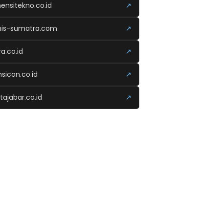
ensitekno.co.id
↗
nis-sumatra.com
↗
ra.co.id
↗
nsicon.co.id
↗
tajabar.co.id
↗