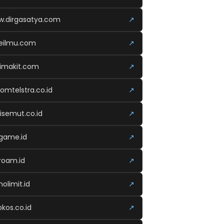
.dirgasatya.com
↗
eilmu.com
↗
imakit.com
↗
komtelstra.co.id
↗
isemut.co.id
↗
vgame.id
↗
roam.id
↗
nolimit.id
↗
kos.co.id
↗