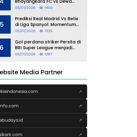
4
Bhayangkara FC vs Dewa
United: Analisis, Head to
05/01/2026
1403
Head, dan Perkiraan Skor
Prediksi Real Madrid Vs Betis
5
di Liga Spanyol: Momentum
Awal 2026 Jadi Taruhan
05/01/2026
1339
Gol perdana striker Persita di
6
BRI Super League menjadi
momen emosional yang
05/01/2026
1287
dipersembahkan untuk sang
buah hati
ebsite Media Partner
kieindonesia.com
↗
info.com
↗
usbudaya.id
↗
sikarir.com
↗