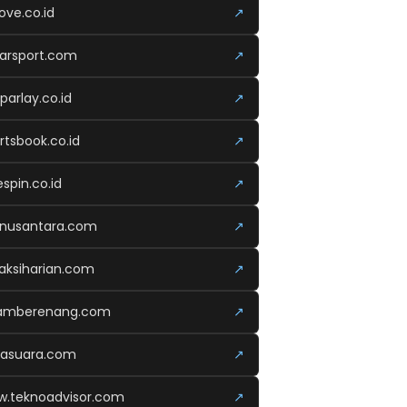
ove.co.id
↗
arsport.com
↗
parlay.co.id
↗
rtsbook.co.id
↗
espin.co.id
↗
anusantara.com
↗
aksiharian.com
↗
lamberenang.com
↗
kasuara.com
↗
.teknoadvisor.com
↗