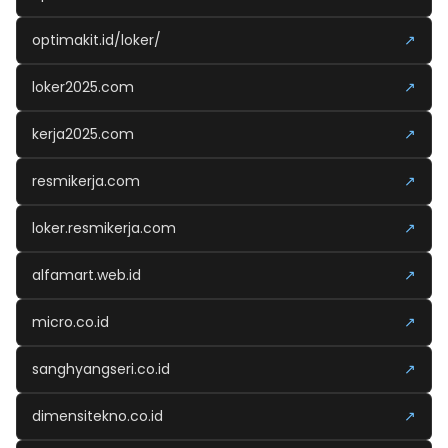
optimakit.id/loker/
↗
loker2025.com
↗
kerja2025.com
↗
resmikerja.com
↗
loker.resmikerja.com
↗
alfamart.web.id
↗
micro.co.id
↗
sanghyangseri.co.id
↗
dimensitekno.co.id
↗