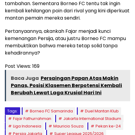
tambahan. Sementara Borneo FC tentu tak ingin
kembali kehilangan poin dari rival yang kini diperkuat
mantan pemain mereka sendiri.
Pertanyaannya, akankah Fajar menjadi kunci
kemenangan Persija, atau justru Borneo FC mampu
membuktikan bahwa mereka tetap solid tanpa
kehadirannya?
Post Views:
169
Baca Juga
Persaingan Papan Atas Makin
Panas, Posisi Klasemen Berpotensi Kembali
Berubah Lewat Laga Krusial Hari Ini
Tags:
Borneo FC Samarinda
Duel Mantan Klub
Fajar Fathurrahman
Jakarta International Stadium
Liga Indonesia
Mauricio Souza
Pekan ke-24
Persija Jakarta
Super League 2025/2026