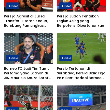
PERSIJA
PERSIJA
Persija Agresif di Bursa
Persija Sudah Tentukan
Transfer Putaran Kedua,
Legiun Asing yang
Bambang Pamungkas
Berpotensi Dipertahankan
Beberkan Alasan di
Baliknya
PERSIJA
PERSIJA
Borneo FC Jadi Tim Tamu
Persib Tertahan di
Pertama yang Latihan di
Surabaya, Persija Bidik Tiga
JIS, Mauricio Souza Soroti
Poin Saat Hadapi Borneo
Kondisi Rumput
FC