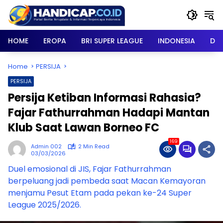
Skip
to
content
HOME
EROPA
BRI SUPER LEAGUE
INDONESIA
DU
Home
PERSIJA
PERSIJA
Persija Ketiban Informasi Rahasia?
Fajar Fathurrahman Hadapi Mantan
Klub Saat Lawan Borneo FC
169
Admin 002
2 Min Read
03/03/2026
Duel emosional di JIS, Fajar Fathurrahman
berpeluang jadi pembeda saat Macan Kemayoran
menjamu Pesut Etam pada pekan ke-24 Super
League 2025/2026.