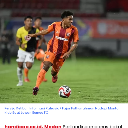
Persija Ketiban Informasi Rahasia? Fajar Fathurrahman Hadapi Mantan
Klub Saat Lawan Borneo FC
handicap.co.id,
Medan
Pertandingan panas bakal