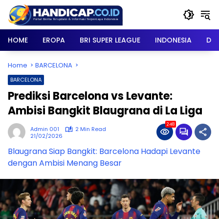
Skip
to
content
HOME
EROPA
BRI SUPER LEAGUE
INDONESIA
DU
Home
BARCELONA
BARCELONA
Prediksi Barcelona vs Levante:
Ambisi Bangkit Blaugrana di La Liga
248
Admin 001
2 Min Read
21/02/2026
Blaugrana Siap Bangkit: Barcelona Hadapi Levante
dengan Ambisi Menang Besar