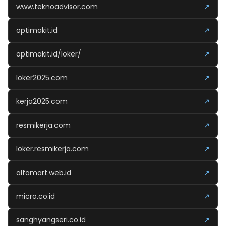
www.teknoadvisor.com
↗
optimakit.id
↗
optimakit.id/loker/
↗
loker2025.com
↗
kerja2025.com
↗
resmikerja.com
↗
loker.resmikerja.com
↗
alfamart.web.id
↗
micro.co.id
↗
sanghyangseri.co.id
↗