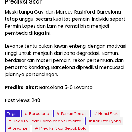
Prediksi Skor
Meski tanpa Gavi dan Marcus Rashford, Barcelona
tetap unggul secara kualitas pemain. Individu seperti
Fermin Lopez dan Lamine Yamal bisa menjadi
pembeda di laga ini.
Levante tentu bukan lawan enteng, dengan motivasi
tinggi untuk menjauh dari zona degradasi. Namun,
berdasarkan materi pemain, rekor pertemuan, dan
performa kandang, Barcelona diprediksi menguasai
jalannya pertandingan.
Prediksi Skor:
Barcelona 5-0 Levante
Post Views:
248
Tags:
Barcelona
Ferran Torres
Hansi Flick
Head to Head Barcelona vs Levante
Karl Etta Eyong
Levante
Prediksi Skor Sepak Bola