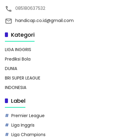
085180637532
handicap.co.id@gmail.com
Kategori
LIGA INGGRIS
Prediksi Bola
DUNIA
BRI SUPER LEAGUE
INDONESIA
Label
Premier League
Liga Inggris
Liga Champions