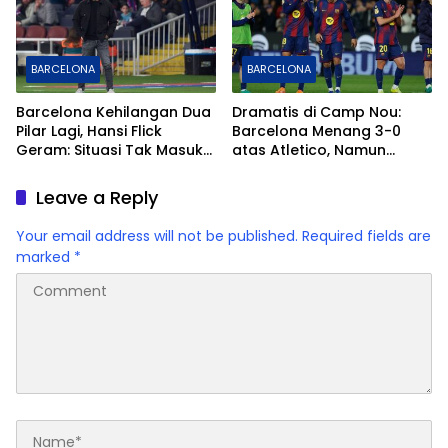
BARCELONA
BARCELONA
Barcelona Kehilangan Dua
Dramatis di Camp Nou:
Pilar Lagi, Hansi Flick
Barcelona Menang 3-0
Geram: Situasi Tak Masuk
atas Atletico, Namun
Akal
Gagal ke Final Copa del
Rey
Leave a Reply
Your email address will not be published.
Required fields are
marked
*