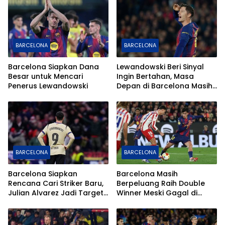
BARCELONA
BARCELONA
Barcelona Siapkan Dana
Lewandowski Beri Sinyal
Besar untuk Mencari
Ingin Bertahan, Masa
Penerus Lewandowski
Depan di Barcelona Masih
Terbuka
BARCELONA
BARCELONA
Barcelona Siapkan
Barcelona Masih
Rencana Cari Striker Baru,
Berpeluang Raih Double
Julian Alvarez Jadi Target
Winner Meski Gagal di
Utama
Copa del Rey