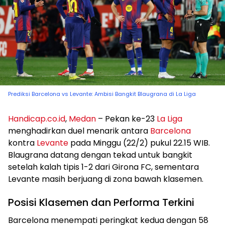
Prediksi Barcelona vs Levante: Ambisi Bangkit Blaugrana di La Liga
Handicap.co.id
,
Medan
– Pekan ke-23
La Liga
menghadirkan duel menarik antara
Barcelona
kontra
Levante
pada Minggu (22/2) pukul 22.15 WIB.
Blaugrana datang dengan tekad untuk bangkit
setelah kalah tipis 1-2 dari Girona FC, sementara
Levante masih berjuang di zona bawah klasemen.
Posisi Klasemen dan Performa Terkini
Barcelona menempati peringkat kedua dengan 58