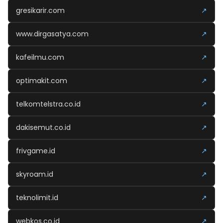
gresikarir.com
↗
www.dirgasatya.com
↗
kafeilmu.com
↗
optimakit.com
↗
telkomtelstra.co.id
↗
dakisemut.co.id
↗
frivgame.id
↗
skyroam.id
↗
teknolimit.id
↗
webkos.co.id
↗