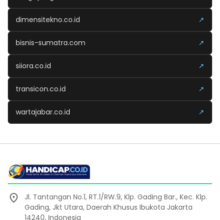
dimensitekno.co.id
↗
bisnis-sumatra.com
↗
siiora.co.id
↗
transicon.co.id
↗
wartajabar.co.id
↗
Jl. Tantangan No.1, RT.1/RW.9, Klp. Gading Bar., Kec. Klp.
Gading, Jkt Utara, Daerah Khusus Ibukota Jakarta
14240, Indonesia