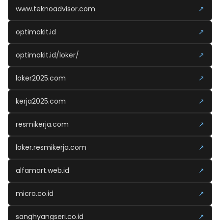
www.teknoadvisor.com
↗
optimakit.id
↗
optimakit.id/loker/
↗
loker2025.com
↗
kerja2025.com
↗
resmikerja.com
↗
loker.resmikerja.com
↗
alfamart.web.id
↗
micro.co.id
↗
sanghyangseri.co.id
↗