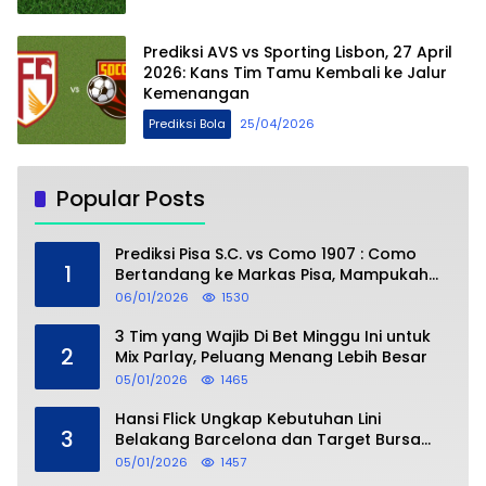
Prediksi AVS vs Sporting Lisbon, 27 April
2026: Kans Tim Tamu Kembali ke Jalur
Kemenangan
Prediksi Bola
25/04/2026
Popular Posts
Prediksi Pisa S.C. vs Como 1907 : Como
1
Bertandang ke Markas Pisa, Mampukah
Asuhan Cesc Fàbregas Mencuri Poin?
06/01/2026
1530
3 Tim yang Wajib Di Bet Minggu Ini untuk
2
Mix Parlay, Peluang Menang Lebih Besar
05/01/2026
1465
Hansi Flick Ungkap Kebutuhan Lini
3
Belakang Barcelona dan Target Bursa
Transfer Januari
05/01/2026
1457