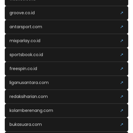
groove.co.id
↗
antarsport.com
↗
mixparlay.co.id
↗
sportsbook.co.id
↗
freespin.co.id
↗
liganusantara.com
↗
redaksiharian.com
↗
kolamberenang.com
↗
bukasuara.com
↗