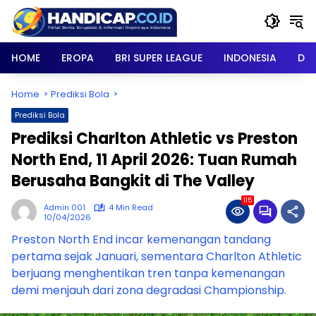
Skip
to
content
HOME
EROPA
BRI SUPER LEAGUE
INDONESIA
DU
Home
Prediksi Bola
Prediksi Bola
Prediksi Charlton Athletic vs Preston
North End, 11 April 2026: Tuan Rumah
Berusaha Bangkit di The Valley
115
Admin 001
4 Min Read
10/04/2026
Preston North End incar kemenangan tandang
pertama sejak Januari, sementara Charlton Athletic
berjuang menghentikan tren tanpa kemenangan
demi menjauh dari zona degradasi Championship.