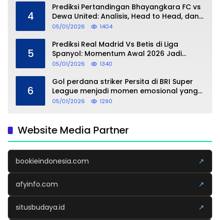
Prediksi Pertandingan Bhayangkara FC vs
4
Dewa United: Analisis, Head to Head, dan
Perkiraan Skor
05/01/2026
1404
Prediksi Real Madrid Vs Betis di Liga
5
Spanyol: Momentum Awal 2026 Jadi
Taruhan
05/01/2026
1340
Gol perdana striker Persita di BRI Super
6
League menjadi momen emosional yang
dipersembahkan untuk sang buah hati
05/01/2026
1290
Website Media Partner
bookieindonesia.com
↗
afyinfo.com
↗
situsbudaya.id
↗