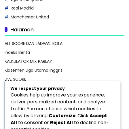
Real Madrid
Manchester United
Halaman
ALL SCORE DAN JADWAL BOLA
Indeks Berita
KALKULATOR MIX PARLAY
Klasemen Liga Utama Inggris
LIVE SCORE
Pedoman Media Siber
We respect your privacy
Cookies help us improve your experience,
PREDIKSI BOLA
deliver personalized content, and analyze
Privacy Policy
traffic. You can choose which cookies to
STATISTIK PEMAIN
allow by clicking
Customize
. Click
Accept
All
to consent or
Reject All
to decline non-
TEBAK SKOR