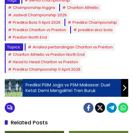
Tags:
Berita Championship
Championship Inggris
Charlton Athletic
Jadwal Championship 2026
Prediksi Bola 11 April 2026
Prediksi Championship
Prediksi Charlton vs Preston
prediksi skor bola
Preston North End
Topics:
Analisa pertandingan Charlton vs Preston
Charlton Athletic vs Preston North End
Head to Head Charlton vs Preston
Prediksi Championship 11 April 2026
Prediksi PSIM Jogja vs PSM Makassar: Duel
Ketat Demi Mengakhiri Tren Buruk
Related Posts