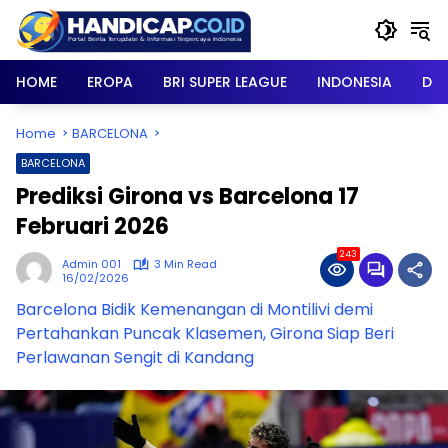
Skip
to
content
HOME
EROPA
BRI SUPER LEAGUE
INDONESIA
DU
Home
BARCELONA
BARCELONA
Prediksi Girona vs Barcelona 17
Februari 2026
243
Admin 001
3 Min Read
16/02/2026
Barcelona Bidik Kemenangan di Montilivi demi
Pertahankan Puncak Klasemen, Girona Siap Beri
Perlawanan Sengit di Kandang