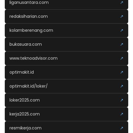
liganusantara.com
↗
redaksiharian.com
↗
kolamberenang.com
↗
bukasuara.com
↗
www.teknoadvisor.com
↗
optimakit.id
↗
optimakit.id/loker/
↗
loker2025.com
↗
kerja2025.com
↗
resmikerja.com
↗