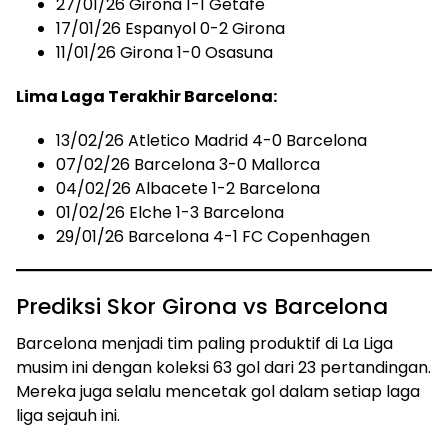
27/01/26 Girona 1-1 Getafe
17/01/26 Espanyol 0-2 Girona
11/01/26 Girona 1-0 Osasuna
Lima Laga Terakhir Barcelona:
13/02/26 Atletico Madrid 4-0 Barcelona
07/02/26 Barcelona 3-0 Mallorca
04/02/26 Albacete 1-2 Barcelona
01/02/26 Elche 1-3 Barcelona
29/01/26 Barcelona 4-1 FC Copenhagen
Prediksi Skor Girona vs Barcelona
Barcelona menjadi tim paling produktif di La Liga
musim ini dengan koleksi 63 gol dari 23 pertandingan.
Mereka juga selalu mencetak gol dalam setiap laga
liga sejauh ini.