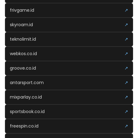
frivgame.id
↗
skyroam.id
↗
teknolimit.id
↗
webkos.co.id
↗
groove.co.id
↗
antarsport.com
↗
mixparlay.co.id
↗
sportsbook.co.id
↗
freespin.co.id
↗