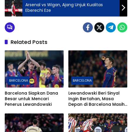
Arsenal vs Wigan, Ajang Unjuk Kualitas
Eberechi Eze
Related Posts
BARCELONA
BARCELONA
Barcelona Siapkan Dana
Lewandowski Beri Sinyal
Besar untuk Mencari
Ingin Bertahan, Masa
Penerus Lewandowski
Depan di Barcelona Masih
Terbuka