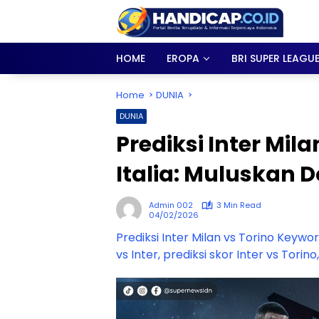
Skip
to
content
HOME
EROPA
BRI SUPER LEAGU
Home
DUNIA
DUNIA
Prediksi Inter Mil
Italia: Muluskan 
Admin 002
3 Min Read
04/02/2026
Prediksi Inter Milan vs Torino Keyword
vs Inter, prediksi skor Inter vs Tori