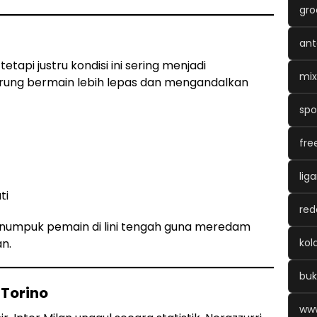
gro
ant
tapi justru kondisi ini sering menjadi
mix
derung bermain lebih lepas dan mengandalkan
spo
fre
lig
ti
red
numpuk pemain di lini tengah guna meredam
n.
ko
bu
 Torino
www