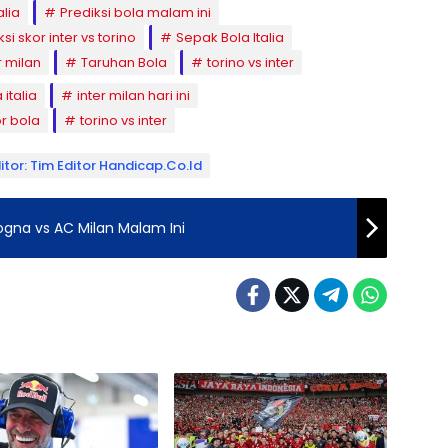
alia
Prediksi bola malam ini
si skor inter vs torino
Sepak Bola Italia
 milan
Taruhan Bola
torino vs inter
italia
inter milan hari ini
or bola
torino vs inter
itor: Tim Editor Handicap.co.id
logna vs AC Milan Malam Ini