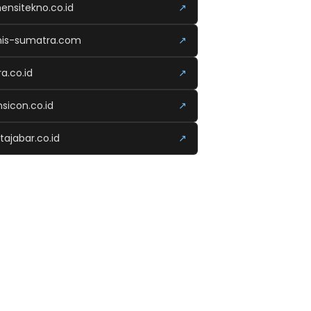
ensitekno.co.id
↗
nis-sumatra.com
↗
ra.co.id
↗
nsicon.co.id
↗
tajabar.co.id
↗