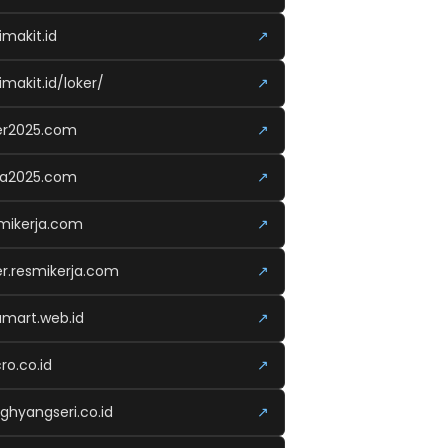
imakit.id
↗
imakit.id/loker/
↗
er2025.com
↗
ja2025.com
↗
mikerja.com
↗
er.resmikerja.com
↗
amart.web.id
↗
ro.co.id
↗
ghyangseri.co.id
↗