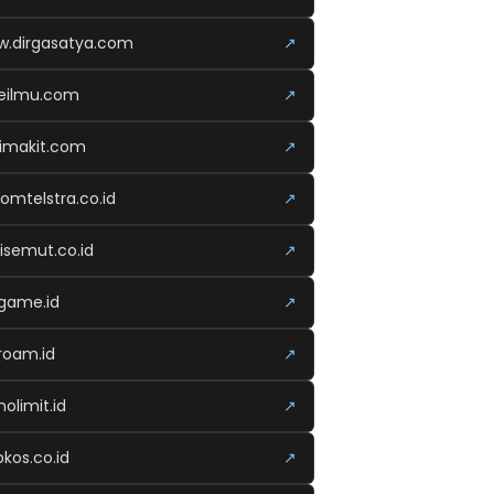
.dirgasatya.com
↗
eilmu.com
↗
imakit.com
↗
komtelstra.co.id
↗
isemut.co.id
↗
vgame.id
↗
roam.id
↗
nolimit.id
↗
kos.co.id
↗