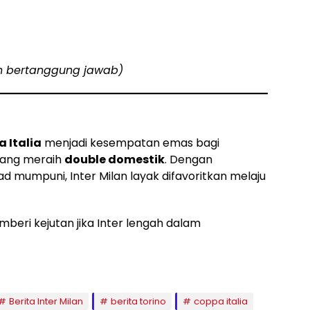
n bertanggung jawab)
a Italia
menjadi kesempatan emas bagi
luang meraih
double domestik
. Dengan
d mumpuni, Inter Milan layak difavoritkan melaju
beri kejutan jika Inter lengah dalam
Berita Inter Milan
berita torino
coppa italia