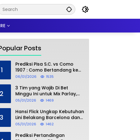
RE
Popular Posts
Prediksi Pisa S.C. vs Como
1
1907 : Como Bertandang ke
Markas Pisa, Mampukah
06/01/2026
1535
Asuhan Cesc Fàbregas
Mencuri Poin?
3 Tim yang Wajib Di Bet
2
Minggu Ini untuk Mix Parlay,
Peluang Menang Lebih Besar
05/01/2026
1469
Hansi Flick Ungkap Kebutuhan
3
Lini Belakang Barcelona dan
Target Bursa Transfer
05/01/2026
1462
Januari
Prediksi Pertandingan