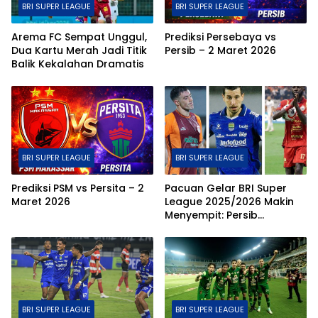
BRI SUPER LEAGUE
BRI SUPER LEAGUE
Arema FC Sempat Unggul,
Prediksi Persebaya vs
Dua Kartu Merah Jadi Titik
Persib – 2 Maret 2026
Balik Kekalahan Dramatis
BRI SUPER LEAGUE
BRI SUPER LEAGUE
Prediksi PSM vs Persita – 2
Pacuan Gelar BRI Super
Maret 2026
League 2025/2026 Makin
Menyempit: Persib
Bandung, Persija Jakarta,
dan Borneo FC Samarinda
Jadi Kandidat Terkuat
BRI SUPER LEAGUE
BRI SUPER LEAGUE