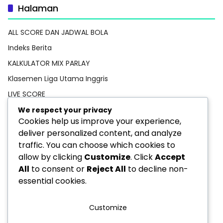
Halaman
ALL SCORE DAN JADWAL BOLA
Indeks Berita
KALKULATOR MIX PARLAY
Klasemen Liga Utama Inggris
LIVE SCORE
Pedoman Media Siber
We respect your privacy
Cookies help us improve your experience,
PREDIKSI BOLA
deliver personalized content, and analyze
Privacy Policy
traffic. You can choose which cookies to
STATISTIK PEMAIN
allow by clicking
Customize
. Click
Accept
All
to consent or
Reject All
to decline non-
TEBAK SKOR
essential cookies.
Customize