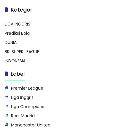
Kategori
LIGA INGGRIS
Prediksi Bola
DUNIA
BRI SUPER LEAGUE
INDONESIA
Label
Premier League
Liga Inggris
Liga Champions
Real Madrid
Manchester United