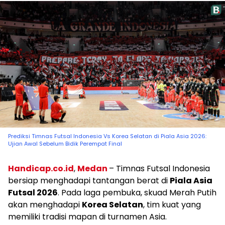
Prediksi Timnas Futsal Indonesia Vs Korea Selatan di Piala Asia 2026:
Ujian Awal Sebelum Bidik Perempat Final
Handicap.co.id
,
Medan
– Timnas Futsal Indonesia
bersiap menghadapi tantangan berat di
Piala Asia
Futsal 2026
. Pada laga pembuka, skuad Merah Putih
akan menghadapi
Korea Selatan
, tim kuat yang
memiliki tradisi mapan di turnamen Asia.