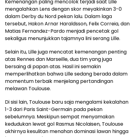
Kemenangan paling mencolok terjadi saat Lille
mengalahkan Lens dengan skor meyakinkan 3-0
dalam Derby du Nord pekan lalu. Dalam laga
tersebut, Hakon Arnar Haraldsson, Felix Correia, dan
Matias Fernandez-Pardo menjadi pencetak gol
sekaligus menunjukkan tajamnya lini serang Lille.
Selain itu, Lille juga mencatat kemenangan penting
atas Rennes dan Marseille, dua tim yang juga
bersaing di papan atas. Hasil ini semakin
memperlihatkan bahwa Lille sedang berada dalam
momentum terbaik menjelang pertandingan
melawan Toulouse.
Di sisi lain, Toulouse baru saja mengalami kekalahan
1-3 dari Paris Saint-Germain pada pekan
sebelumnya. Meskipun sempat menyamakan
kedudukan lewat gol Rasmus Nicolaisen, Toulouse
akhirnya kesulitan menahan dominasi lawan hingga