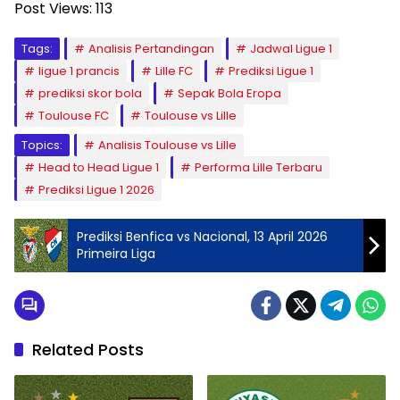
Post Views:
113
Tags:
Analisis Pertandingan
Jadwal Ligue 1
ligue 1 prancis
Lille FC
Prediksi Ligue 1
prediksi skor bola
Sepak Bola Eropa
Toulouse FC
Toulouse vs Lille
Topics:
Analisis Toulouse vs Lille
Head to Head Ligue 1
Performa Lille Terbaru
Prediksi Ligue 1 2026
Prediksi Benfica vs Nacional, 13 April 2026
Primeira Liga
Related Posts