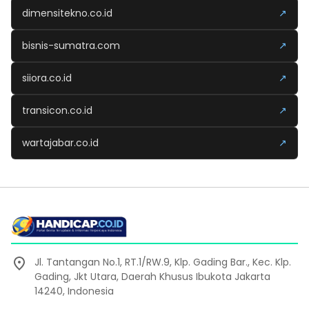
dimensitekno.co.id
↗
bisnis-sumatra.com
↗
siiora.co.id
↗
transicon.co.id
↗
wartajabar.co.id
↗
Jl. Tantangan No.1, RT.1/RW.9, Klp. Gading Bar., Kec. Klp.
Gading, Jkt Utara, Daerah Khusus Ibukota Jakarta
14240, Indonesia