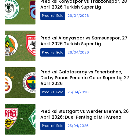
Prediksi Konyaspor vs Trabzonspor, 28
April 2026 Turkish Super Lig
Prediksi Bola
26/04/2026
Prediksi Alanyaspor vs Samsunspor, 27
April 2026 Turkish Super Lig
Prediksi Bola
26/04/2026
Prediksi Galatasaray vs Fenerbahce,
Derby Panas Penentu Gelar Super Lig 27
April 2026
Prediksi Bola
25/04/2026
Prediksi Stuttgart vs Werder Bremen, 26
April 2026: Duel Penting di MHPArena
Prediksi Bola
25/04/2026