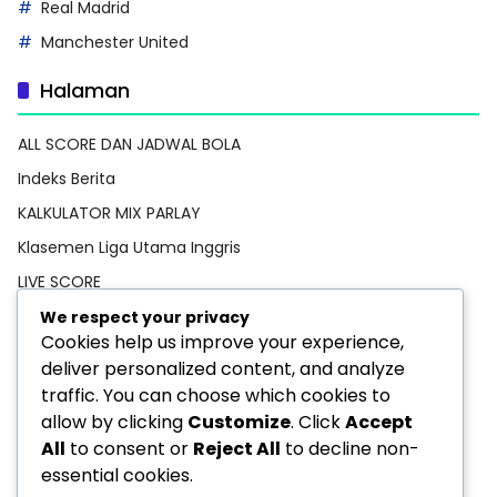
Real Madrid
Manchester United
Halaman
ALL SCORE DAN JADWAL BOLA
Indeks Berita
KALKULATOR MIX PARLAY
Klasemen Liga Utama Inggris
LIVE SCORE
Pedoman Media Siber
We respect your privacy
Cookies help us improve your experience,
PREDIKSI BOLA
deliver personalized content, and analyze
Privacy Policy
traffic. You can choose which cookies to
STATISTIK PEMAIN
allow by clicking
Customize
. Click
Accept
All
to consent or
Reject All
to decline non-
TEBAK SKOR
essential cookies.