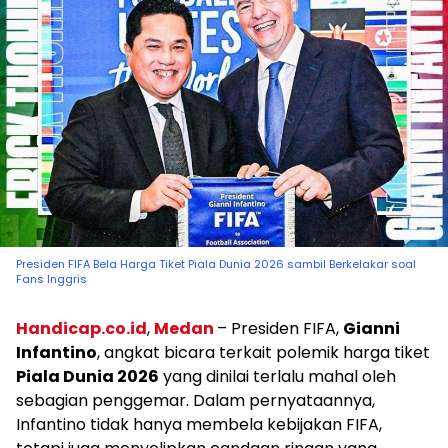
Presiden FIFA Bela Harga Tiket Piala Dunia 2026 sambil Berkelakar soal
Fans Inggris
Handicap.co.id
,
Medan
– Presiden FIFA,
Gianni
Infantino
, angkat bicara terkait polemik harga tiket
Piala Dunia 2026
yang dinilai terlalu mahal oleh
sebagian penggemar. Dalam pernyataannya,
Infantino tidak hanya membela kebijakan FIFA,