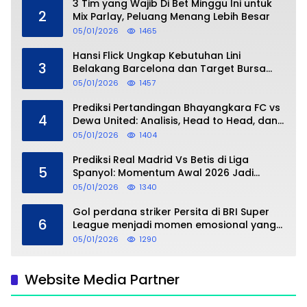
3 Tim yang Wajib Di Bet Minggu Ini untuk
2
Mix Parlay, Peluang Menang Lebih Besar
05/01/2026
1465
Hansi Flick Ungkap Kebutuhan Lini
3
Belakang Barcelona dan Target Bursa
Transfer Januari
05/01/2026
1457
Prediksi Pertandingan Bhayangkara FC vs
4
Dewa United: Analisis, Head to Head, dan
Perkiraan Skor
05/01/2026
1404
Prediksi Real Madrid Vs Betis di Liga
5
Spanyol: Momentum Awal 2026 Jadi
Taruhan
05/01/2026
1340
Gol perdana striker Persita di BRI Super
6
League menjadi momen emosional yang
dipersembahkan untuk sang buah hati
05/01/2026
1290
Website Media Partner