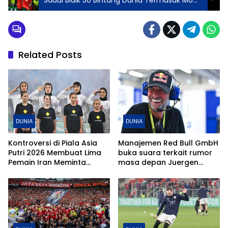
Saudi Bidik 50 Bintang Dunia Termasuk Mo
Salah dan Bruno Fernandes
Related Posts
DUNIA
DUNIA
Kontroversi di Piala Asia
Manajemen Red Bull GmbH
Putri 2026 Membuat Lima
buka suara terkait rumor
Pemain Iran Meminta
masa depan Juergen
Perlindungan di Australia
Klopp di proyek sepak
bola global mereka.