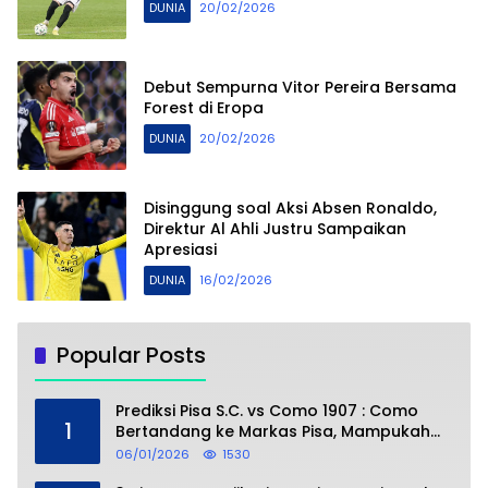
DUNIA
20/02/2026
Debut Sempurna Vitor Pereira Bersama
Forest di Eropa
DUNIA
20/02/2026
Disinggung soal Aksi Absen Ronaldo,
Direktur Al Ahli Justru Sampaikan
Apresiasi
DUNIA
16/02/2026
Popular Posts
Prediksi Pisa S.C. vs Como 1907 : Como
1
Bertandang ke Markas Pisa, Mampukah
Asuhan Cesc Fàbregas Mencuri Poin?
06/01/2026
1530