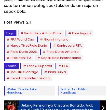
satu turnamen paling spektakuler dalam sejarah
sepak bola.
Post Views:
211
Tags:
Berita Sepak Bola Dunia
Fans Inggris
FIFA World Cup
Gianni Infantino
Harga Tiket Piala Dunia
Kontroversi FIFA
Piala Dunia 2026
Piala Dunia Amerika
Presiden FIFA
Sepak Bola Internasional
Topics:
Fans & Suporter
FIFA
Industri Olahraga
Piala Dunia
Sepak Bola Internasional
Writer: Tim Redaksi
Editor: Tim Editor
Handicap
Handicap
Jelang Pensiunnya Cristiano Ronaldo, Arab