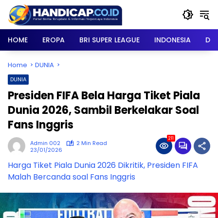
Skip
to
content
HOME
EROPA
BRI SUPER LEAGUE
INDONESIA
DU
Home
DUNIA
DUNIA
Presiden FIFA Bela Harga Tiket Piala
Dunia 2026, Sambil Berkelakar Soal
Fans Inggris
211
Admin 002
2 Min Read
23/01/2026
Harga Tiket Piala Dunia 2026 Dikritik, Presiden FIFA
Malah Bercanda soal Fans Inggris