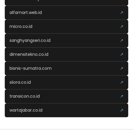
alfamart.web.id
↗
micro.co.id
↗
sanghyangseri.co.id
↗
dimensitekno.co.id
↗
bisnis-sumatra.com
↗
siiora.co.id
↗
transicon.co.id
↗
wartajabar.co.id
↗