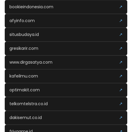
bookieindonesia.com
↗
afyinfo.com
↗
situsbudaya.id
↗
gresikarir.com
↗
www.dirgasatya.com
↗
kafeilmu.com
↗
optimakit.com
↗
telkomtelstra.co.id
↗
dakisemut.co.id
↗
frivgame.id
↗