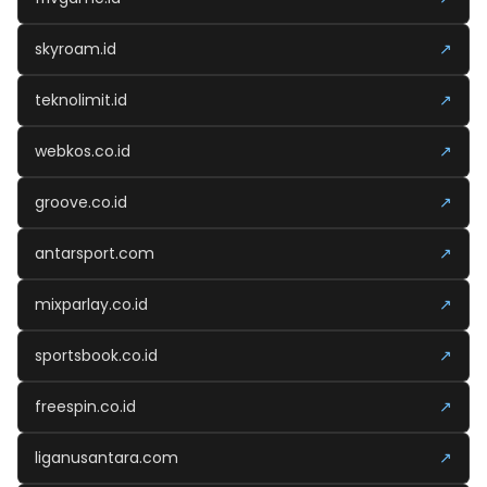
skyroam.id
↗
teknolimit.id
↗
webkos.co.id
↗
groove.co.id
↗
antarsport.com
↗
mixparlay.co.id
↗
sportsbook.co.id
↗
freespin.co.id
↗
liganusantara.com
↗