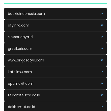
bookieindonesia.com
↗
afyinfo.com
↗
situsbudaya.id
↗
gresikarir.com
↗
www.dirgasatya.com
↗
kafeilmu.com
↗
optimakit.com
↗
telkomtelstra.co.id
↗
dakisemut.co.id
↗