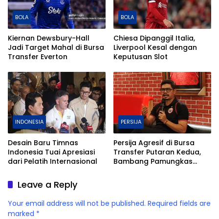
BOLA
BOLA
Kiernan Dewsbury-Hall
Chiesa Dipanggil Italia,
Jadi Target Mahal di Bursa
Liverpool Kesal dengan
Transfer Everton
Keputusan Slot
INDONESIA
PERSIJA
Desain Baru Timnas
Persija Agresif di Bursa
Indonesia Tuai Apresiasi
Transfer Putaran Kedua,
dari Pelatih Internasional
Bambang Pamungkas
Beberkan Alasan di
Baliknya
Leave a Reply
Your email address will not be published.
Required fields are
marked
*