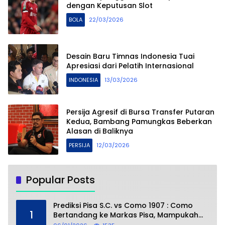
dengan Keputusan Slot
BOLA
22/03/2026
Desain Baru Timnas Indonesia Tuai
Apresiasi dari Pelatih Internasional
INDONESIA
13/03/2026
Persija Agresif di Bursa Transfer Putaran
Kedua, Bambang Pamungkas Beberkan
Alasan di Baliknya
PERSIJA
12/03/2026
Popular Posts
Prediksi Pisa S.C. vs Como 1907 : Como
1
Bertandang ke Markas Pisa, Mampukah
Asuhan Cesc Fàbregas Mencuri Poin?