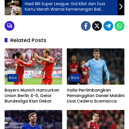
Hasil BRI Super League: Gol Kilat dan Dua
Kartu Merah Warnai Kemenangan Bali
United atas PSM Makassar
Related Posts
BOLA
BOLA
Bayern Munich Hancurkan
Italia Pertimbangkan
Union Berlin 4-0, Gelar
Pemanggilan Daniel Maldini
Bundesliga Kian Dekat
Usai Cedera Scamacca