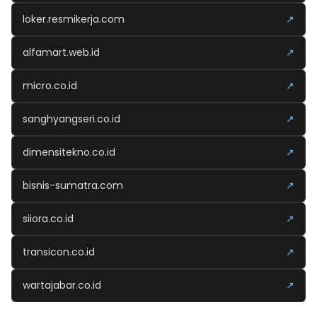
loker.resmikerja.com
↗
alfamart.web.id
↗
micro.co.id
↗
sanghyangseri.co.id
↗
dimensitekno.co.id
↗
bisnis-sumatra.com
↗
siiora.co.id
↗
transicon.co.id
↗
wartajabar.co.id
↗