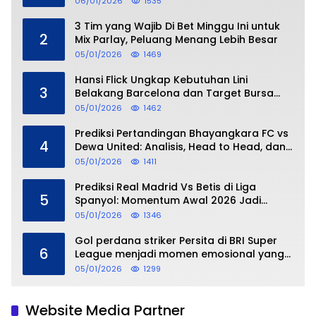
06/01/2026
1535
3 Tim yang Wajib Di Bet Minggu Ini untuk
2
Mix Parlay, Peluang Menang Lebih Besar
05/01/2026
1469
Hansi Flick Ungkap Kebutuhan Lini
3
Belakang Barcelona dan Target Bursa
Transfer Januari
05/01/2026
1462
Prediksi Pertandingan Bhayangkara FC vs
4
Dewa United: Analisis, Head to Head, dan
Perkiraan Skor
05/01/2026
1411
Prediksi Real Madrid Vs Betis di Liga
5
Spanyol: Momentum Awal 2026 Jadi
Taruhan
05/01/2026
1346
Gol perdana striker Persita di BRI Super
6
League menjadi momen emosional yang
dipersembahkan untuk sang buah hati
05/01/2026
1299
Website Media Partner