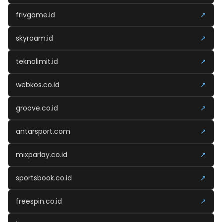
frivgame.id
↗
skyroam.id
↗
teknolimit.id
↗
webkos.co.id
↗
groove.co.id
↗
antarsport.com
↗
mixparlay.co.id
↗
sportsbook.co.id
↗
freespin.co.id
↗