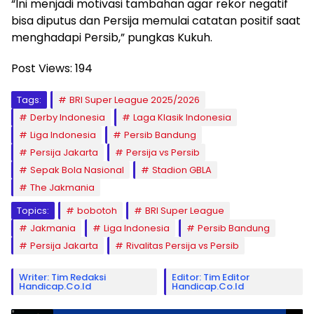
“Ini menjadi motivasi tambahan agar rekor negatif
bisa diputus dan Persija memulai catatan positif saat
menghadapi Persib,” pungkas Kukuh.
Post Views:
194
Tags:
BRI Super League 2025/2026
Derby Indonesia
Laga Klasik Indonesia
Liga Indonesia
Persib Bandung
Persija Jakarta
Persija vs Persib
Sepak Bola Nasional
Stadion GBLA
The Jakmania
Topics:
bobotoh
BRI Super League
Jakmania
Liga Indonesia
Persib Bandung
Persija Jakarta
Rivalitas Persija vs Persib
Writer: Tim Redaksi
Editor: Tim Editor
Handicap.co.id
Handicap.co.id