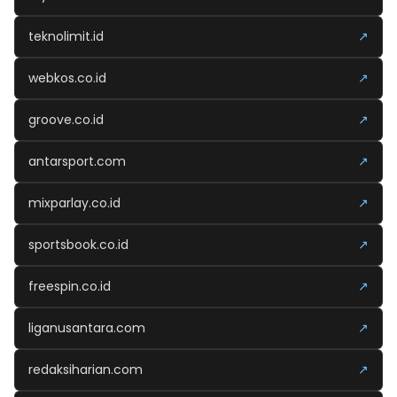
teknolimit.id
↗
webkos.co.id
↗
groove.co.id
↗
antarsport.com
↗
mixparlay.co.id
↗
sportsbook.co.id
↗
freespin.co.id
↗
liganusantara.com
↗
redaksiharian.com
↗