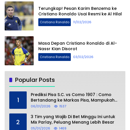
Terungkap! Pesan Karim Benzema ke
Cristiano Ronaldo Usai Resmi ke Al Hilal
Cristiano Ronaldo
11/02/2026
Masa Depan Cristiano Ronaldo di Al-
Nassr Kian Disorot
Cristiano Ronaldo
03/02/2026
Popular Posts
Prediksi Pisa S.C. vs Como 1907 : Como
1
Bertandang ke Markas Pisa, Mampukah
Asuhan Cesc Fàbregas Mencuri Poin?
06/01/2026
1537
3 Tim yang Wajib Di Bet Minggu Ini untuk
2
Mix Parlay, Peluang Menang Lebih Besar
05/01/2026
1469