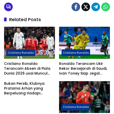
Related Posts
Cristiano Ronaldo
Cristiano Ronaldo
Cristiano Ronaldo
Ronaldo Terancam Ukir
Terancam Absen di Piala
Rekor Bersejarah di Saudi,
Dunia 2026 usai Muncul
Ivan Toney Siap Jegal
Kabar Cedera
Ambisi CR7
Mengkhawatirkan
Bukan Persib, Klubnya
Pratama Arhan yang
Berpeluang Hadapi
Cristiano Ronaldo dkk di
Final ACL 2
Cristiano Ronaldo