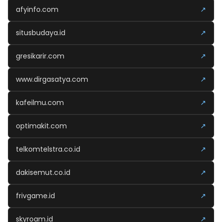
afyinfo.com
↗
situsbudaya.id
↗
gresikarir.com
↗
www.dirgasatya.com
↗
kafeilmu.com
↗
optimakit.com
↗
telkomtelstra.co.id
↗
dakisemut.co.id
↗
frivgame.id
↗
skyroam.id
↗