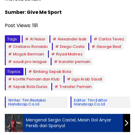
Sumber: Give Me Sport
Post Views:
191
Tags:
Al Nassr
Alexander Isak
Carlos Tevez
Cristiano Ronaldo
Diego Costa
George Best
Mogok Bermain
Riyad Mahrez
saudi pro league
transfer pemain
Topics:
Bintang Sepak Bola
Konflik Pemain dan Klub
Liga Arab Saudi
Sepak Bola Dunia
Transfer Pemain
Writer: Tim Redaksi
Editor: Tim Editor
Handicap.co.id
Handicap.co.id
Mengenal Sergio Castel, Mesin Gol Anyar
Persib dari Spanyol