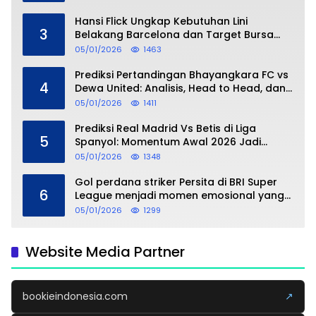
Hansi Flick Ungkap Kebutuhan Lini
3
Belakang Barcelona dan Target Bursa
Transfer Januari
05/01/2026
1463
Prediksi Pertandingan Bhayangkara FC vs
4
Dewa United: Analisis, Head to Head, dan
Perkiraan Skor
05/01/2026
1411
Prediksi Real Madrid Vs Betis di Liga
5
Spanyol: Momentum Awal 2026 Jadi
Taruhan
05/01/2026
1348
Gol perdana striker Persita di BRI Super
6
League menjadi momen emosional yang
dipersembahkan untuk sang buah hati
05/01/2026
1299
Website Media Partner
bookieindonesia.com
↗