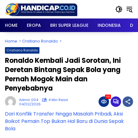
Skip
to
content
HOME
EROPA
BRI SUPER LEAGUE
INDONESIA
DU
Home
Cristiano Ronaldo
Cristiano Ronaldo
Ronaldo Kembali Jadi Sorotan, Ini
Deretan Bintang Sepak Bola yang
Pernah Mogok Main dan
Penyebabnya
191
Admin 004
4 Min Read
04/02/2026
Dari Konflik Transfer hingga Masalah Pribadi, Aksi
Boikot Pemain Top Bukan Hal Baru di Dunia Sepak
Bola