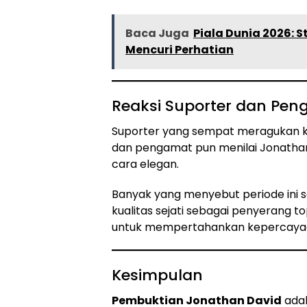
Baca Juga
Piala Dunia 2026:
Mencuri Perhatian
Reaksi Suporter dan Pe
Suporter yang sempat meragukan k
dan pengamat pun menilai Jonatha
cara elegan.
Banyak yang menyebut periode ini 
kualitas sejati sebagai penyerang to
untuk mempertahankan kepercayaa
Kesimpulan
Pembuktian Jonathan David
adal