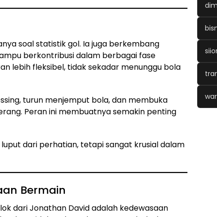
dim
bis
ya soal statistik gol. Ia juga berkembang
siio
mpu berkontribusi dalam berbagai fase
n lebih fleksibel, tidak sekadar menunggu bola
tra
war
essing, turun menjemput bola, dan membuka
serang. Peran ini membuatnya semakin penting
 luput dari perhatian, tetapi sangat krusial dalam
aan Bermain
lok dari Jonathan David adalah kedewasaan