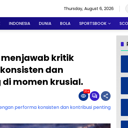
Thursday, August 6, 2026
E
INDONESIA
DUNIA
BOLA
SPORTSBOOK
SCO
u menjawab kritik
konsisten dan
g di momen krusial.
204
dengan performa konsisten dan kontribusi penting