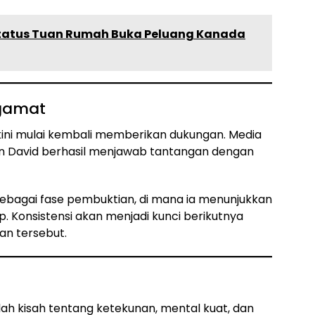
 Status Tuan Rumah Buka Peluang Kanada
ngamat
ini mulai kembali memberikan dukungan. Media
n David berhasil menjawab tantangan dengan
sebagai fase pembuktian, di mana ia menunjukkan
p. Konsistensi akan menjadi kunci berikutnya
n tersebut.
ah kisah tentang ketekunan, mental kuat, dan