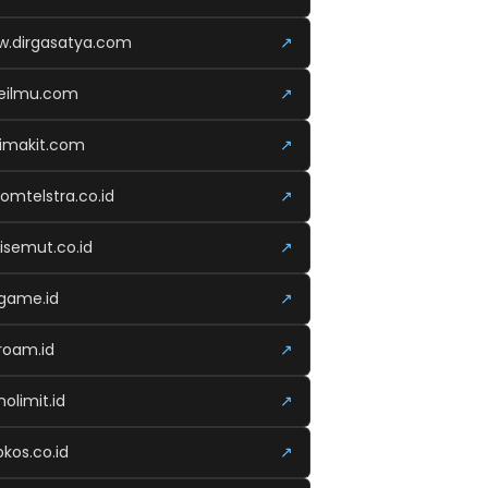
.dirgasatya.com
↗
eilmu.com
↗
imakit.com
↗
komtelstra.co.id
↗
isemut.co.id
↗
vgame.id
↗
roam.id
↗
nolimit.id
↗
kos.co.id
↗