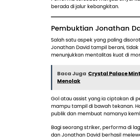
berada di jalur kebangkitan.
Pembuktian Jonathan Dav
Salah satu aspek yang paling disorot
Jonathan David tampil berani, tidak
menunjukkan mentalitas kuat di mom
Baca Juga
Crystal Palace Min
Menolak
Gol atau assist yang ia ciptakan di
mampu tampil di bawah tekanan. Ha
publik dan membuat namanya kemba
Bagi seorang striker, performa di lag
dan Jonathan David berhasil melewat