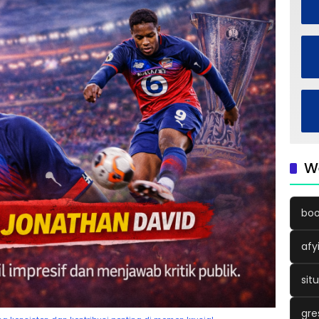
W
boo
afy
sit
gre