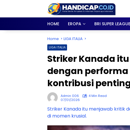
Skip
to
content
HOME
EROPA
BRI SUPER LEAGU
Home
LIGA ITALIA
LIGA ITALIA
Striker Kanada it
dengan performa 
kontribusi pentin
Admin 006
4 Min Read
07/01/2026
Striker Kanada itu menjawab kritik 
di momen krusial.