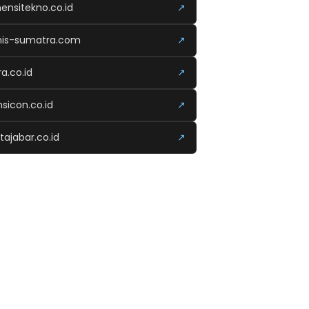
ensitekno.co.id
↗
nis-sumatra.com
↗
ra.co.id
↗
nsicon.co.id
↗
tajabar.co.id
↗