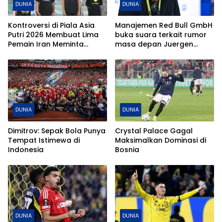
DUNIA
DUNIA
Kontroversi di Piala Asia
Manajemen Red Bull GmbH
Putri 2026 Membuat Lima
buka suara terkait rumor
Pemain Iran Meminta
masa depan Juergen
Perlindungan di Australia
Klopp di proyek sepak
bola global mereka.
DUNIA
DUNIA
Dimitrov: Sepak Bola Punya
Crystal Palace Gagal
Tempat Istimewa di
Maksimalkan Dominasi di
Indonesia
Bosnia
DUNIA
DUNIA