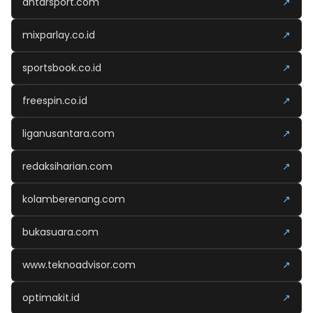
antarsport.com
↗
mixparlay.co.id
↗
sportsbook.co.id
↗
freespin.co.id
↗
liganusantara.com
↗
redaksiharian.com
↗
kolamberenang.com
↗
bukasuara.com
↗
www.teknoadvisor.com
↗
optimakit.id
↗