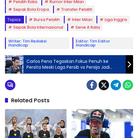
Pelatih Italia
Rumor Inter Milan
Sepak Bola Eropa
Transfer Pelatih
Topics:
Bursa Pelatih
Inter Milan
Liga Inggris
Sepak Bola Internasional
Serie A Italia
Writer: Tim Redaksi
Editor: Tim Editor
Handicap
Handicap
Carlos Pena Tegaskan Fokus Penuh ke
Persita Meski Laga Persib vs Persija Jadi
Sorotan Publik BRI Super League
Related Posts