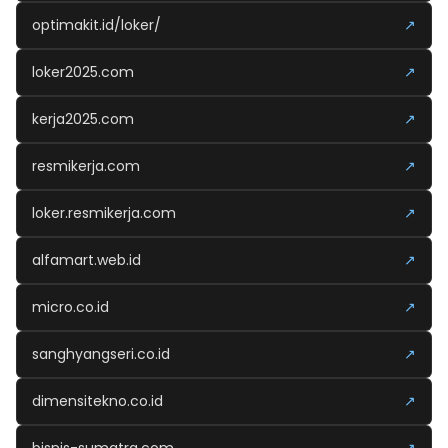
optimakit.id/loker/
↗
loker2025.com
↗
kerja2025.com
↗
resmikerja.com
↗
loker.resmikerja.com
↗
alfamart.web.id
↗
micro.co.id
↗
sanghyangseri.co.id
↗
dimensitekno.co.id
↗