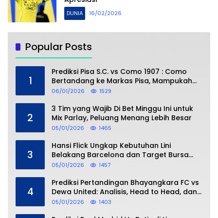
DUNIA
16/02/2026
Popular Posts
Prediksi Pisa S.C. vs Como 1907 : Como
1
Bertandang ke Markas Pisa, Mampukah
Asuhan Cesc Fàbregas Mencuri Poin?
06/01/2026
1529
3 Tim yang Wajib Di Bet Minggu Ini untuk
2
Mix Parlay, Peluang Menang Lebih Besar
05/01/2026
1465
Hansi Flick Ungkap Kebutuhan Lini
3
Belakang Barcelona dan Target Bursa
Transfer Januari
05/01/2026
1457
Prediksi Pertandingan Bhayangkara FC vs
4
Dewa United: Analisis, Head to Head, dan
Perkiraan Skor
05/01/2026
1403