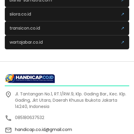
bisnis-sumatra.com
↗
siiora.co.id
↗
transicon.co.id
↗
wartajabar.co.id
↗
Jl. Tantangan No.1, RT.1/RW.9, Klp. Gading Bar., Kec. Klp.
Gading, Jkt Utara, Daerah Khusus Ibukota Jakarta
14240, Indonesia
085180637532
handicap.co.id@gmail.com