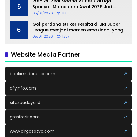
Prediksi Real Madrid Vs Betis di Liga
5
Spanyol: Momentum Awal 2026 Jadi
Taruhan
05/01/2026
1339
Gol perdana striker Persita di BRI Super
6
League menjadi momen emosional yang
dipersembahkan untuk sang buah hati
05/01/2026
1287
Website Media Partner
bookieindonesia.com
↗
afyinfo.com
↗
situsbudaya.id
↗
gresikarir.com
↗
www.dirgasatya.com
↗