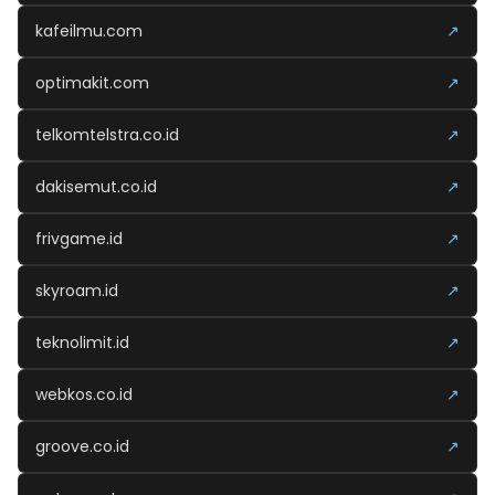
kafeilmu.com
↗
optimakit.com
↗
telkomtelstra.co.id
↗
dakisemut.co.id
↗
frivgame.id
↗
skyroam.id
↗
teknolimit.id
↗
webkos.co.id
↗
groove.co.id
↗