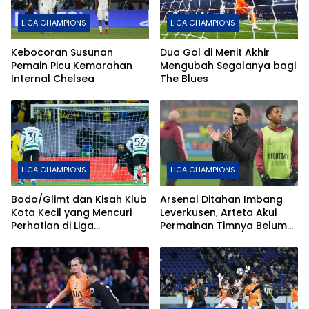
LIGA CHAMPIONS
LIGA CHAMPIONS
Kebocoran Susunan
Dua Gol di Menit Akhir
Pemain Picu Kemarahan
Mengubah Segalanya bagi
Internal Chelsea
The Blues
LIGA CHAMPIONS
LIGA CHAMPIONS
Bodo/Glimt dan Kisah Klub
Arsenal Ditahan Imbang
Kota Kecil yang Mencuri
Leverkusen, Arteta Akui
Perhatian di Liga
Permainan Timnya Belum
Champions
Maksimal