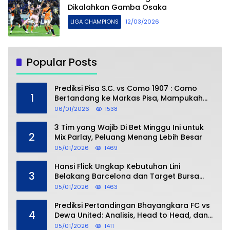
Dikalahkan Gamba Osaka
LIGA CHAMPIONS
12/03/2026
Popular Posts
Prediksi Pisa S.C. vs Como 1907 : Como
1
Bertandang ke Markas Pisa, Mampukah
Asuhan Cesc Fàbregas Mencuri Poin?
06/01/2026
1538
3 Tim yang Wajib Di Bet Minggu Ini untuk
2
Mix Parlay, Peluang Menang Lebih Besar
05/01/2026
1469
Hansi Flick Ungkap Kebutuhan Lini
3
Belakang Barcelona dan Target Bursa
Transfer Januari
05/01/2026
1463
Prediksi Pertandingan Bhayangkara FC vs
4
Dewa United: Analisis, Head to Head, dan
Perkiraan Skor
05/01/2026
1411