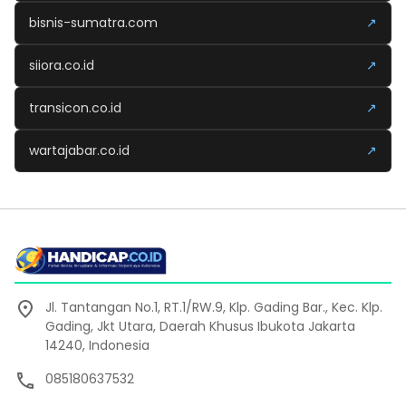
bisnis-sumatra.com
↗
siiora.co.id
↗
transicon.co.id
↗
wartajabar.co.id
↗
Jl. Tantangan No.1, RT.1/RW.9, Klp. Gading Bar., Kec. Klp.
Gading, Jkt Utara, Daerah Khusus Ibukota Jakarta
14240, Indonesia
085180637532