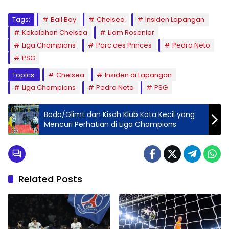
Tags:
Ball Boy
Chelsea
Insiden Lapangan
Kekalahan Chelsea
Liam Rosenior
Liga Champions
Parc des Princes
Pedro Neto
PSG
Topics:
Chelsea
Insiden di Lapangan
Liga Champions
Pedro Neto
PSG
Bodo/Glimt dan Kisah Klub Kota Kecil yang
Mencuri Perhatian di Liga Champions
Related Posts