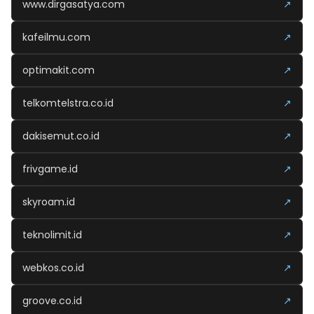
www.dirgasatya.com
↗
kafeilmu.com
↗
optimakit.com
↗
telkomtelstra.co.id
↗
dakisemut.co.id
↗
frivgame.id
↗
skyroam.id
↗
teknolimit.id
↗
webkos.co.id
↗
groove.co.id
↗