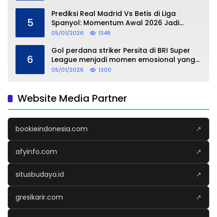
Prediksi Real Madrid Vs Betis di Liga
5
Spanyol: Momentum Awal 2026 Jadi
Taruhan
05/01/2026
1348
Gol perdana striker Persita di BRI Super
6
League menjadi momen emosional yang
dipersembahkan untuk sang buah hati
05/01/2026
1300
Website Media Partner
bookieindonesia.com
↗
afyinfo.com
↗
situsbudaya.id
↗
gresikarir.com
↗