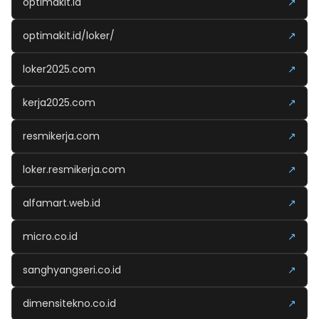
optimakit.id
↗
optimakit.id/loker/
↗
loker2025.com
↗
kerja2025.com
↗
resmikerja.com
↗
loker.resmikerja.com
↗
alfamart.web.id
↗
micro.co.id
↗
sanghyangseri.co.id
↗
dimensitekno.co.id
↗