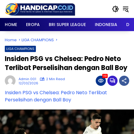
Skip
to
content
HOME
EROPA
BRI SUPER LEAGUE
INDONESIA
DU
Home
LIGA CHAMPIONS
LIGA CHAMPIONS
Insiden PSG vs Chelsea: Pedro Neto
Terlibat Perselisihan dengan Ball Boy
161
Admin 001
2 Min Read
12/03/2026
Insiden PSG vs Chelsea: Pedro Neto Terlibat
Perselisihan dengan Ball Boy