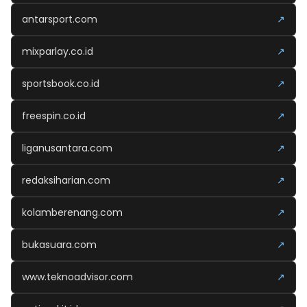
antarsport.com
↗
mixparlay.co.id
↗
sportsbook.co.id
↗
freespin.co.id
↗
liganusantara.com
↗
redaksiharian.com
↗
kolamberenang.com
↗
bukasuara.com
↗
www.teknoadvisor.com
↗