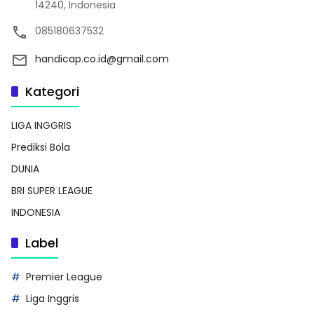
14240, Indonesia
085180637532
handicap.co.id@gmail.com
Kategori
LIGA INGGRIS
Prediksi Bola
DUNIA
BRI SUPER LEAGUE
INDONESIA
Label
Premier League
Liga Inggris