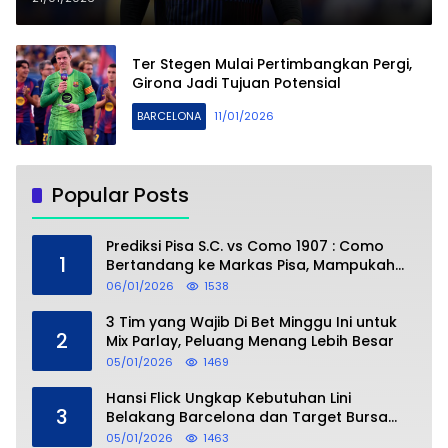
Ter Stegen Mulai Pertimbangkan Pergi,
Girona Jadi Tujuan Potensial
BARCELONA
11/01/2026
Popular Posts
Prediksi Pisa S.C. vs Como 1907 : Como
1
Bertandang ke Markas Pisa, Mampukah
Asuhan Cesc Fàbregas Mencuri Poin?
06/01/2026
1538
3 Tim yang Wajib Di Bet Minggu Ini untuk
2
Mix Parlay, Peluang Menang Lebih Besar
05/01/2026
1469
Hansi Flick Ungkap Kebutuhan Lini
3
Belakang Barcelona dan Target Bursa
Transfer Januari
05/01/2026
1463