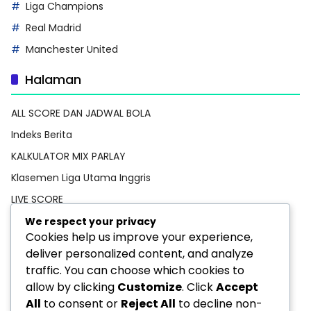
Liga Champions
Real Madrid
Manchester United
Halaman
ALL SCORE DAN JADWAL BOLA
Indeks Berita
KALKULATOR MIX PARLAY
Klasemen Liga Utama Inggris
LIVE SCORE
Pedoman Media Siber
We respect your privacy
Cookies help us improve your experience,
PREDIKSI BOLA
deliver personalized content, and analyze
Privacy Policy
traffic. You can choose which cookies to
STATISTIK PEMAIN
allow by clicking
Customize
. Click
Accept
All
to consent or
Reject All
to decline non-
TEBAK SKOR