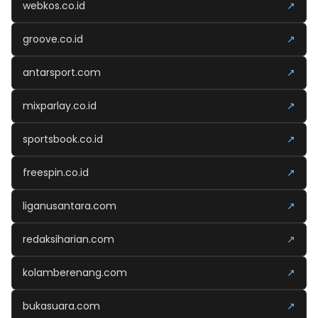
webkos.co.id
↗
groove.co.id
↗
antarsport.com
↗
mixparlay.co.id
↗
sportsbook.co.id
↗
freespin.co.id
↗
liganusantara.com
↗
redaksiharian.com
↗
kolamberenang.com
↗
bukasuara.com
↗