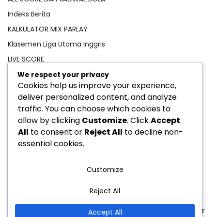
Indeks Berita
KALKULATOR MIX PARLAY
Klasemen Liga Utama Inggris
LIVE SCORE
Pedoman Media Siber
We respect your privacy
Cookies help us improve your experience,
PREDIKSI BOLA
deliver personalized content, and analyze
Privacy Policy
traffic. You can choose which cookies to
STATISTIK PEMAIN
allow by clicking
Customize
. Click
Accept
All
to consent or
Reject All
to decline non-
TEBAK SKOR
essential cookies.
Customize
Reject All
Privacy Policy
Indeks Berita
Pedoman Media Siber
Accept All