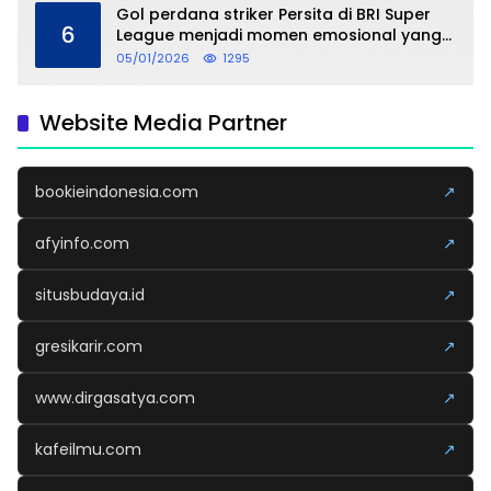
Gol perdana striker Persita di BRI Super
6
League menjadi momen emosional yang
dipersembahkan untuk sang buah hati
05/01/2026
1295
Website Media Partner
bookieindonesia.com
↗
afyinfo.com
↗
situsbudaya.id
↗
gresikarir.com
↗
www.dirgasatya.com
↗
kafeilmu.com
↗