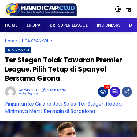
Skip
to
content
HOME
EROPA
BRI SUPER LEAGUE
INDONESIA
DU
Home
LIGA SPANYOL
LIGA SPANYOL
Ter Stegen Tolak Tawaran Premier
League, Pilih Tetap di Spanyol
Bersama Girona
182
Admin 001
2 Min Read
21/01/2026
Pinjaman ke Girona Jadi Solusi Ter Stegen Hadapi
Minimnya Menit Bermain di Barcelona