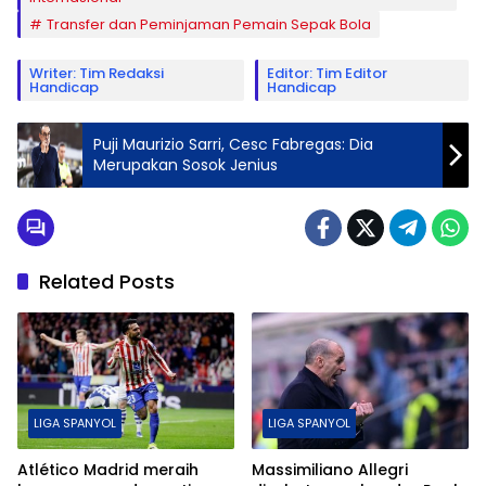
Transfer dan Peminjaman Pemain Sepak Bola
Writer: Tim Redaksi
Editor: Tim Editor
Handicap
Handicap
Puji Maurizio Sarri, Cesc Fabregas: Dia
Merupakan Sosok Jenius
Related Posts
LIGA SPANYOL
LIGA SPANYOL
Atlético Madrid meraih
Massimiliano Allegri