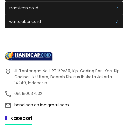
transicon.co.id
↗
wartajabar.co.id
↗
Jl. Tantangan No.1, RT.1/RW.9, Klp. Gading Bar., Kec. Klp.
Gading, Jkt Utara, Daerah Khusus Ibukota Jakarta
14240, Indonesia
085180637532
handicap.co.id@gmail.com
Kategori