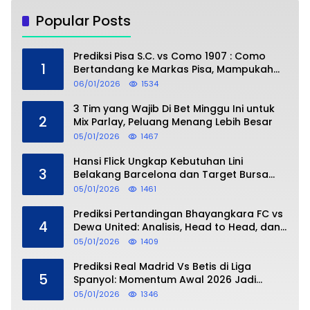
Popular Posts
Prediksi Pisa S.C. vs Como 1907 : Como
1
Bertandang ke Markas Pisa, Mampukah
Asuhan Cesc Fàbregas Mencuri Poin?
06/01/2026
1534
3 Tim yang Wajib Di Bet Minggu Ini untuk
2
Mix Parlay, Peluang Menang Lebih Besar
05/01/2026
1467
Hansi Flick Ungkap Kebutuhan Lini
3
Belakang Barcelona dan Target Bursa
Transfer Januari
05/01/2026
1461
Prediksi Pertandingan Bhayangkara FC vs
4
Dewa United: Analisis, Head to Head, dan
Perkiraan Skor
05/01/2026
1409
Prediksi Real Madrid Vs Betis di Liga
5
Spanyol: Momentum Awal 2026 Jadi
Taruhan
05/01/2026
1346