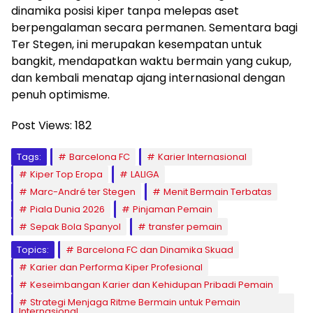
dinamika posisi kiper tanpa melepas aset
berpengalaman secara permanen. Sementara bagi
Ter Stegen, ini merupakan kesempatan untuk
bangkit, mendapatkan waktu bermain yang cukup,
dan kembali menatap ajang internasional dengan
penuh optimisme.
Post Views:
182
Tags:
Barcelona FC
Karier Internasional
Kiper Top Eropa
LALIGA
Marc-André ter Stegen
Menit Bermain Terbatas
Piala Dunia 2026
Pinjaman Pemain
Sepak Bola Spanyol
transfer pemain
Topics:
Barcelona FC dan Dinamika Skuad
Karier dan Performa Kiper Profesional
Keseimbangan Karier dan Kehidupan Pribadi Pemain
Strategi Menjaga Ritme Bermain untuk Pemain
Internasional