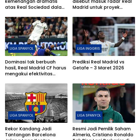
kemenangan dramatis
disebut masuk radar Real
atas Real Sociedad dalam
Madrid untuk proyek
laga sengit La Liga.
musim depan.
LIGA SPANYOL
LIGA INGGRIS
Dominasi tak berbuah
Prediksi Real Madrid vs
hasil, Real Madrid CF harus
Getafe – 3 Maret 2026
mengakui efektivitas
Getafe CF di lanjutan La
Liga.
LIGA SPANYOL
LIGA SPANYOL
Rekor Kandang Jadi
Resmi Jadi Pemilik Saham
Tantangan Barcelona
Almeria, Cristiano Ronaldo