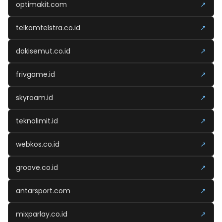
optimakit.com
↗
telkomtelstra.co.id
↗
dakisemut.co.id
↗
frivgame.id
↗
skyroam.id
↗
teknolimit.id
↗
webkos.co.id
↗
groove.co.id
↗
antarsport.com
↗
mixparlay.co.id
↗