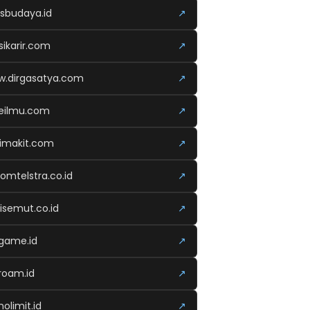
usbudaya.id
↗
sikarir.com
↗
.dirgasatya.com
↗
eilmu.com
↗
imakit.com
↗
komtelstra.co.id
↗
isemut.co.id
↗
vgame.id
↗
roam.id
↗
nolimit.id
↗