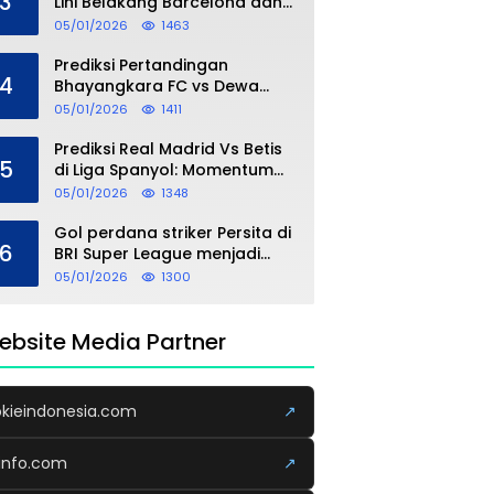
3
Lini Belakang Barcelona dan
Target Bursa Transfer
05/01/2026
1463
Januari
Prediksi Pertandingan
4
Bhayangkara FC vs Dewa
United: Analisis, Head to
05/01/2026
1411
Head, dan Perkiraan Skor
Prediksi Real Madrid Vs Betis
5
di Liga Spanyol: Momentum
Awal 2026 Jadi Taruhan
05/01/2026
1348
Gol perdana striker Persita di
6
BRI Super League menjadi
momen emosional yang
05/01/2026
1300
dipersembahkan untuk sang
buah hati
ebsite Media Partner
kieindonesia.com
↗
info.com
↗