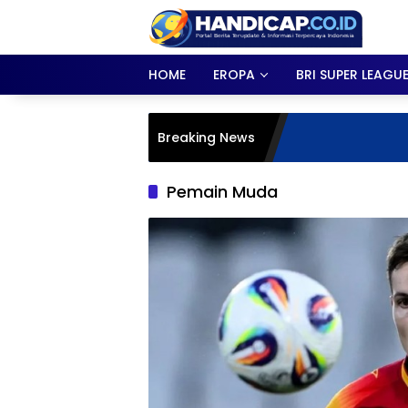
Skip
to
content
HOME
EROPA
BRI SUPER LEAGU
Breaking News
Pemain Muda