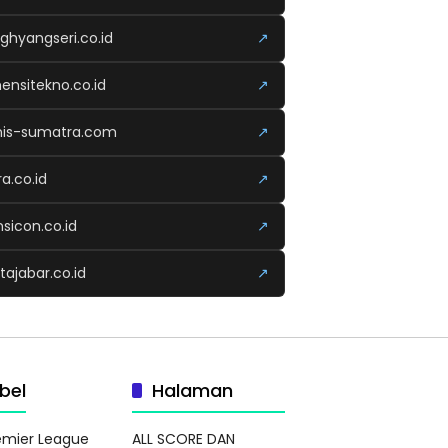
ghyangseri.co.id
↗
ensitekno.co.id
↗
nis-sumatra.com
↗
ra.co.id
↗
nsicon.co.id
↗
tajabar.co.id
↗
bel
Halaman
emier League
ALL SCORE DAN