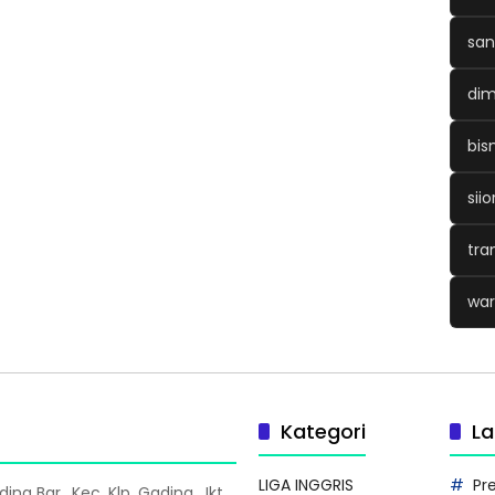
san
dim
bis
siio
tra
war
Kategori
La
LIGA INGGRIS
Pr
ding Bar., Kec. Klp. Gading, Jkt