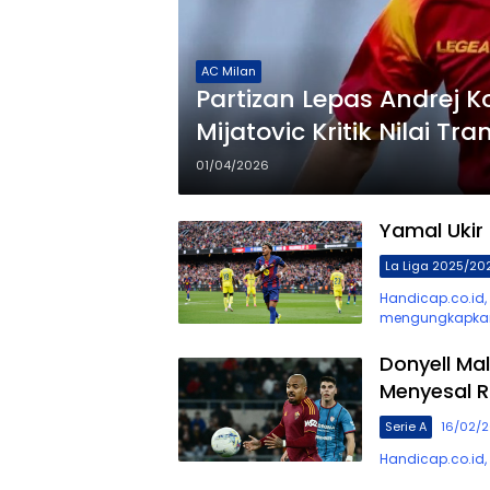
AC Milan
Partizan Lepas Andrej K
Mijatovic Kritik Nilai Tr
01/04/2026
Yamal Ukir 
La Liga 2025/20
Handicap.co.id,
mengungkapka
Donyell Mal
Menyesal 
Serie A
16/02/
Handicap.co.id, 