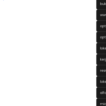
bu
www
opt
opt
lok
ker
res
lok
alf
mic