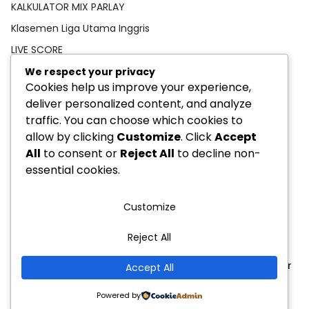
KALKULATOR MIX PARLAY
Klasemen Liga Utama Inggris
LIVE SCORE
Pedoman Media Siber
We respect your privacy
Cookies help us improve your experience,
PREDIKSI BOLA
deliver personalized content, and analyze
Privacy Policy
traffic. You can choose which cookies to
STATISTIK PEMAIN
allow by clicking
Customize
. Click
Accept
All
to consent or
Reject All
to decline non-
TEBAK SKOR
essential cookies.
Customize
Reject All
Privacy Policy
Indeks Berita
Pedoman Media Siber
Accept All
Copyright © 2025
HANDICAP.CO.ID
Powered by