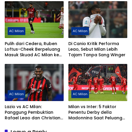
AC Milan
AC Milan
Pulih dari Cedera, Ruben
Di Canio Kritik Performa
Loftus-Cheek Berpeluang
Leao, Sebut Milan Lebih
Masuk Skuad AC Milan ke
Tajam Tanpa Sang Winger
Naples
AC Milan
AC Milan
Lazio vs AC Milan:
Milan vs Inter: 5 Faktor
Panggung Pembuktian
Penentu Derby della
Rafael Leao dan Christian
Madonnina Saat Peluang
Pulisic
Scudetto Rossoneri
Menipis
Leave a Reply