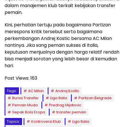
dalam manajemen klub terkait kebijakan transfer
pemain.
Kini, perhatian tertuju pada bagaimana Partizan
merespons kritik tersebut serta bagaimana
perkembangan Andrej Kostic bersama AC Milan
nantinya. Jika sang pemain sukses di Italia,
keputusan menjualnya dengan harga relatif rendah
bisa menjadi sorotan yang lebih besar di kemudian
hari.
Post Views:
163
Tags:
AC Milan
Andrej Kostic
Bursa Transfer
Liga Italia
Partizan Belgrade
Pemain Muda
Predrag Mijatovic
Sepak Bola Eropa
transfer pemain
Topics:
Kontroversi Klub
Liga Italia