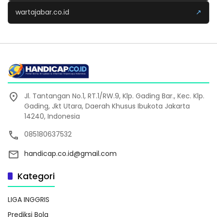
wartajabar.co.id
↗
Jl. Tantangan No.1, RT.1/RW.9, Klp. Gading Bar., Kec. Klp.
Gading, Jkt Utara, Daerah Khusus Ibukota Jakarta
14240, Indonesia
085180637532
handicap.co.id@gmail.com
Kategori
LIGA INGGRIS
Prediksi Bola