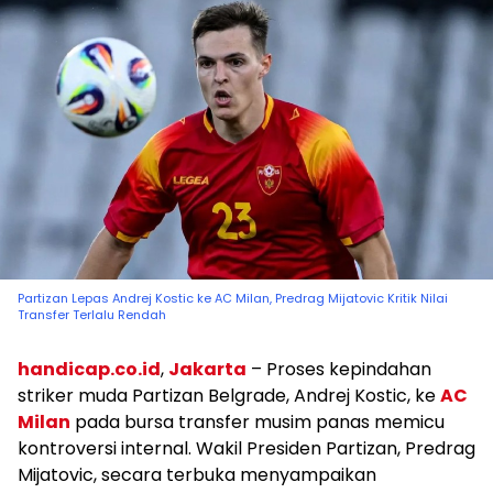
Partizan Lepas Andrej Kostic ke AC Milan, Predrag Mijatovic Kritik Nilai
Transfer Terlalu Rendah
handicap.co.id
,
Jakarta
– Proses kepindahan
striker muda Partizan Belgrade, Andrej Kostic, ke
AC
Milan
pada bursa transfer musim panas memicu
kontroversi internal. Wakil Presiden Partizan, Predrag
Mijatovic, secara terbuka menyampaikan