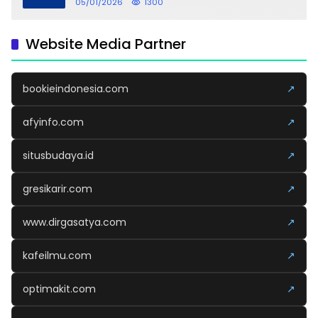
dipersembahkan untuk sang buah hati
05/01/2026
1300
Website Media Partner
bookieindonesia.com
↗
afyinfo.com
↗
situsbudaya.id
↗
gresikarir.com
↗
www.dirgasatya.com
↗
kafeilmu.com
↗
optimakit.com
↗