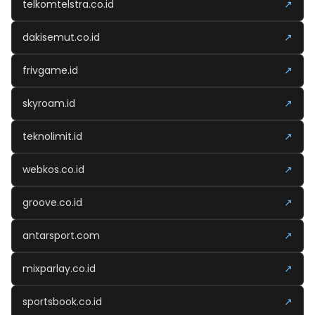
telkomtelstra.co.id
↗
dakisemut.co.id
↗
frivgame.id
↗
skyroam.id
↗
teknolimit.id
↗
webkos.co.id
↗
groove.co.id
↗
antarsport.com
↗
mixparlay.co.id
↗
sportsbook.co.id
↗