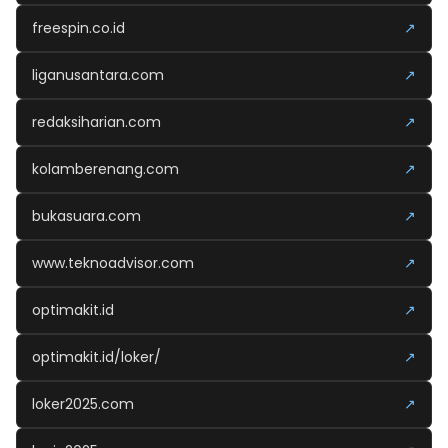
freespin.co.id
↗
liganusantara.com
↗
redaksiharian.com
↗
kolamberenang.com
↗
bukasuara.com
↗
www.teknoadvisor.com
↗
optimakit.id
↗
optimakit.id/loker/
↗
loker2025.com
↗