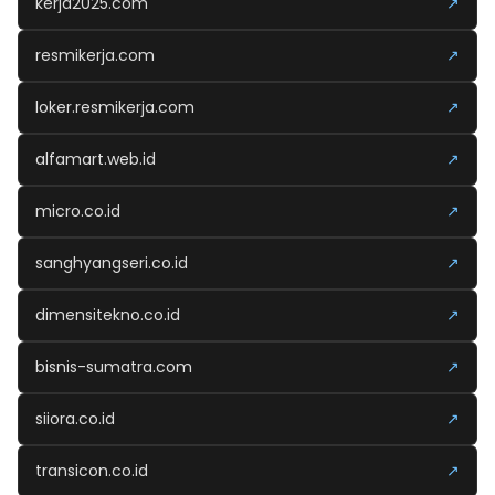
kerja2025.com
↗
resmikerja.com
↗
loker.resmikerja.com
↗
alfamart.web.id
↗
micro.co.id
↗
sanghyangseri.co.id
↗
dimensitekno.co.id
↗
bisnis-sumatra.com
↗
siiora.co.id
↗
transicon.co.id
↗