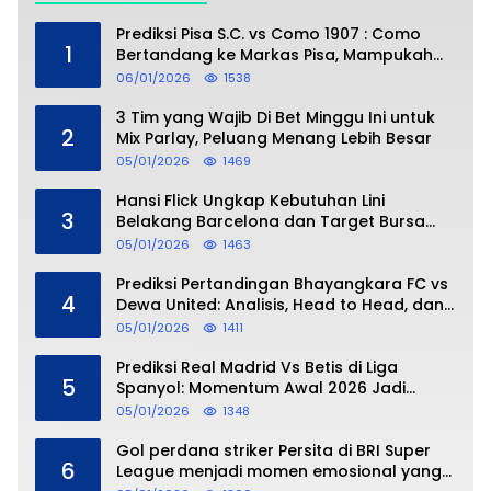
Prediksi Pisa S.C. vs Como 1907 : Como
1
Bertandang ke Markas Pisa, Mampukah
Asuhan Cesc Fàbregas Mencuri Poin?
06/01/2026
1538
3 Tim yang Wajib Di Bet Minggu Ini untuk
2
Mix Parlay, Peluang Menang Lebih Besar
05/01/2026
1469
Hansi Flick Ungkap Kebutuhan Lini
3
Belakang Barcelona dan Target Bursa
Transfer Januari
05/01/2026
1463
Prediksi Pertandingan Bhayangkara FC vs
4
Dewa United: Analisis, Head to Head, dan
Perkiraan Skor
05/01/2026
1411
Prediksi Real Madrid Vs Betis di Liga
5
Spanyol: Momentum Awal 2026 Jadi
Taruhan
05/01/2026
1348
Gol perdana striker Persita di BRI Super
6
League menjadi momen emosional yang