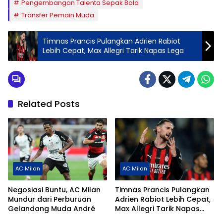
Pengembangan Talenta Sepak Bola
Transfer Pemain Muda
Timnas Prancis Pulangkan Adrien Rabiot
Lebih Cepat, Max Allegri Tarik Napas Lega
Related Posts
AC Milan
AC Milan
Negosiasi Buntu, AC Milan
Timnas Prancis Pulangkan
Mundur dari Perburuan
Adrien Rabiot Lebih Cepat,
Gelandang Muda André
Max Allegri Tarik Napas
Lega