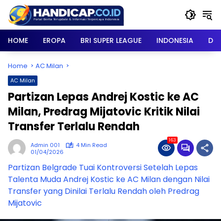
Skip
to
content
HOME
EROPA
BRI SUPER LEAGUE
INDONESIA
DU
Home
AC Milan
AC Milan
Partizan Lepas Andrej Kostic ke AC
Milan, Predrag Mijatovic Kritik Nilai
Transfer Terlalu Rendah
163
Admin 001
4 Min Read
01/04/2026
Partizan Belgrade Tuai Kontroversi Setelah Lepas
Talenta Muda Andrej Kostic ke AC Milan dengan Nilai
Transfer yang Dinilai Terlalu Rendah oleh Predrag
Mijatovic