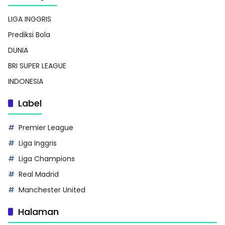
LIGA INGGRIS
Prediksi Bola
DUNIA
BRI SUPER LEAGUE
INDONESIA
Label
Premier League
Liga Inggris
Liga Champions
Real Madrid
Manchester United
Halaman