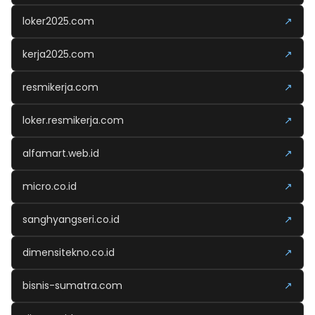
loker2025.com
↗
kerja2025.com
↗
resmikerja.com
↗
loker.resmikerja.com
↗
alfamart.web.id
↗
micro.co.id
↗
sanghyangseri.co.id
↗
dimensitekno.co.id
↗
bisnis-sumatra.com
↗