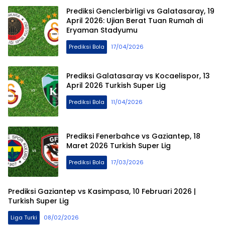
Prediksi Genclerbirligi vs Galatasaray, 19
April 2026: Ujian Berat Tuan Rumah di
Eryaman Stadyumu
Prediksi Bola
17/04/2026
Prediksi Galatasaray vs Kocaelispor, 13
April 2026 Turkish Super Lig
Prediksi Bola
11/04/2026
Prediksi Fenerbahce vs Gaziantep, 18
Maret 2026 Turkish Super Lig
Prediksi Bola
17/03/2026
Prediksi Gaziantep vs Kasimpasa, 10 Februari 2026 |
Turkish Super Lig
Liga Turki
08/02/2026