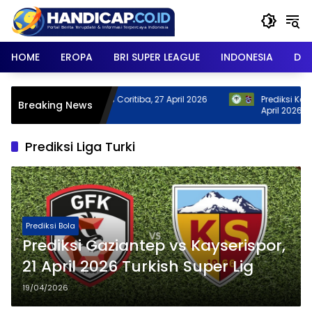
Skip
to
content
HOME
EROPA
BRI SUPER LEAGUE
INDONESIA
DU
Prediksi Gremio vs Coritiba, 27 April 2026
Prediksi Konyaspor 
Breaking News
Brasileiro
April 2026 Turkish S
Prediksi Liga Turki
Prediksi Bola
Prediksi Gaziantep vs Kayserispor,
21 April 2026 Turkish Super Lig
19/04/2026