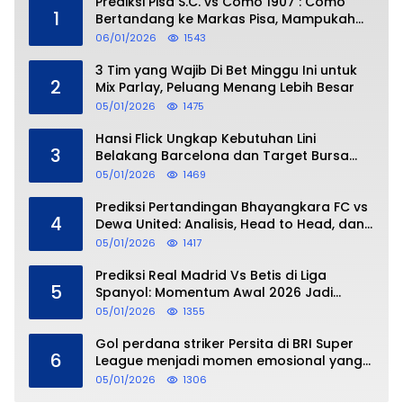
Prediksi Pisa S.C. vs Como 1907 : Como
1
Bertandang ke Markas Pisa, Mampukah
Asuhan Cesc Fàbregas Mencuri Poin?
06/01/2026
1543
3 Tim yang Wajib Di Bet Minggu Ini untuk
2
Mix Parlay, Peluang Menang Lebih Besar
05/01/2026
1475
Hansi Flick Ungkap Kebutuhan Lini
3
Belakang Barcelona dan Target Bursa
Transfer Januari
05/01/2026
1469
Prediksi Pertandingan Bhayangkara FC vs
4
Dewa United: Analisis, Head to Head, dan
Perkiraan Skor
05/01/2026
1417
Prediksi Real Madrid Vs Betis di Liga
5
Spanyol: Momentum Awal 2026 Jadi
Taruhan
05/01/2026
1355
Gol perdana striker Persita di BRI Super
6
League menjadi momen emosional yang
dipersembahkan untuk sang buah hati
05/01/2026
1306