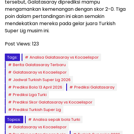
tersebut, Galatasaray diprediksi mampu
mengamankan kemenangan dengan skor 2-0. Tiga
poin dalam pertandingan ini akan semakin
mendekatkan mereka pada gelar juara Turkish
Super Lig musim ini.
Post Views:
123
Tags:
Analisa Galatasaray vs Kocaelispor
Berita Galatasaray Terbaru
Galatasaray vs Kocaelispor
Jadwal Turkish Super Lig 2026
Prediksi Bola 13 April 2026
Prediksi Galatasaray
Prediksi Liga Turki
Prediksi Skor Galatasaray vs Kocaelispor
Prediksi Turkish Super Lig
Topics:
Analisa sepak bola Turki
Galatasaray vs Kocaelispor