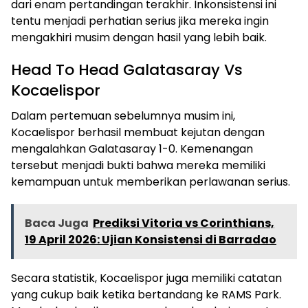
dari enam pertandingan terakhir. Inkonsistensi ini
tentu menjadi perhatian serius jika mereka ingin
mengakhiri musim dengan hasil yang lebih baik.
Head To Head Galatasaray Vs
Kocaelispor
Dalam pertemuan sebelumnya musim ini,
Kocaelispor berhasil membuat kejutan dengan
mengalahkan Galatasaray 1-0. Kemenangan
tersebut menjadi bukti bahwa mereka memiliki
kemampuan untuk memberikan perlawanan serius.
Baca Juga
Prediksi Vitoria vs Corinthians,
19 April 2026: Ujian Konsistensi di Barradao
Secara statistik, Kocaelispor juga memiliki catatan
yang cukup baik ketika bertandang ke RAMS Park.