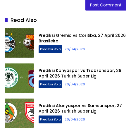
Read Also
Prediksi Gremio vs Coritiba, 27 April 2026
Brasileiro
Prediksi Bola
26/04/2026
Prediksi Konyaspor vs Trabzonspor, 28
April 2026 Turkish Super Lig
Prediksi Bola
26/04/2026
Prediksi Alanyaspor vs Samsunspor, 27
April 2026 Turkish Super Lig
Prediksi Bola
26/04/2026