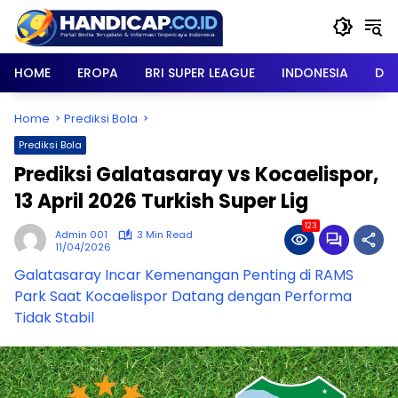
Skip
to
content
HOME
EROPA
BRI SUPER LEAGUE
INDONESIA
DU
Home
Prediksi Bola
Prediksi Bola
Prediksi Galatasaray vs Kocaelispor,
13 April 2026 Turkish Super Lig
123
Admin 001
3 Min Read
11/04/2026
Galatasaray Incar Kemenangan Penting di RAMS
Park Saat Kocaelispor Datang dengan Performa
Tidak Stabil