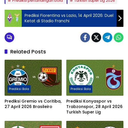
Prediksi pertandingan bola
Turkish Super Lig 2026
Prediksi Fiorentina vs Lazio, 14 April 2026: Duel
Ketat di Stadio Franchi
Related Posts
Prediksi Bola
Prediksi Bola
Prediksi Gremio vs Coritiba,
Prediksi Konyaspor vs
27 April 2026 Brasileiro
Trabzonspor, 28 April 2026
Turkish Super Lig