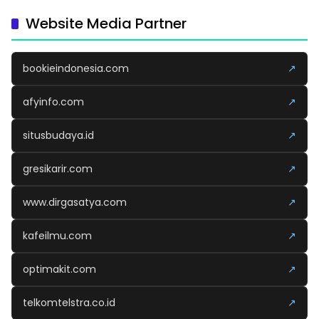
Website Media Partner
bookieindonesia.com
↗
afyinfo.com
↗
situsbudaya.id
↗
gresikarir.com
↗
www.dirgasatya.com
↗
kafeilmu.com
↗
optimakit.com
↗
telkomtelstra.co.id
↗