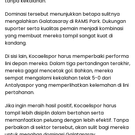
tanpa kekalahan.
Dominasi tersebut menunjukkan betapa sulitnya
mengalahkan Galatasaray di RAMS Park. Dukungan
suporter serta kualitas pemain menjadi kombinasi
yang membuat mereka tampil sangat kuat di
kandang.
Di sisi lain, Kocaelispor harus memperbaiki performa
lini depan mereka. Dalam tiga pertandingan terakhir,
mereka gagal mencetak gol. Bahkan, mereka
sempat mengalami kekalahan telak 5-0 dari
Antalyaspor yang memperlihatkan kelemahan di lini
pertahanan.
Jika ingin meraih hasil positif, Kocaelispor harus
tampil lebih disiplin dalam bertahan serta
memanfaatkan peluang dengan lebih efektif. Tanpa
perbaikan di sektor tersebut, akan sulit bagi mereka
untuk menahan dominasi Galatasaray.