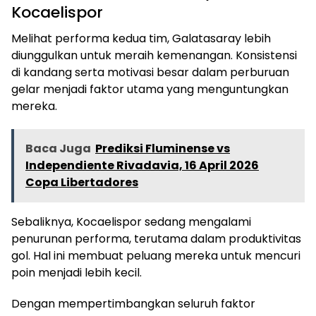
Kocaelispor
Melihat performa kedua tim, Galatasaray lebih
diunggulkan untuk meraih kemenangan. Konsistensi
di kandang serta motivasi besar dalam perburuan
gelar menjadi faktor utama yang menguntungkan
mereka.
Baca Juga
Prediksi Fluminense vs
Independiente Rivadavia, 16 April 2026
Copa Libertadores
Sebaliknya, Kocaelispor sedang mengalami
penurunan performa, terutama dalam produktivitas
gol. Hal ini membuat peluang mereka untuk mencuri
poin menjadi lebih kecil.
Dengan mempertimbangkan seluruh faktor