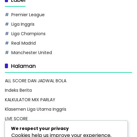
Premier League
Liga Inggris
Liga Champions
Real Madrid
Manchester United
Halaman
ALL SCORE DAN JADWAL BOLA
Indeks Berita
KALKULATOR MIX PARLAY
Klasemen Liga Utama Inggris
LIVE SCORE
Pedoman Media Siber
We respect your privacy
Cookies help us improve your experience,