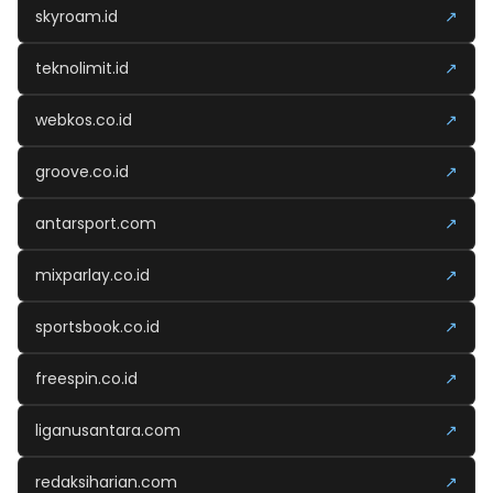
skyroam.id
↗
teknolimit.id
↗
webkos.co.id
↗
groove.co.id
↗
antarsport.com
↗
mixparlay.co.id
↗
sportsbook.co.id
↗
freespin.co.id
↗
liganusantara.com
↗
redaksiharian.com
↗