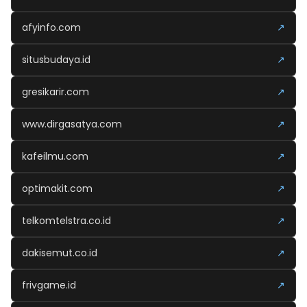
afyinfo.com
↗
situsbudaya.id
↗
gresikarir.com
↗
www.dirgasatya.com
↗
kafeilmu.com
↗
optimakit.com
↗
telkomtelstra.co.id
↗
dakisemut.co.id
↗
frivgame.id
↗