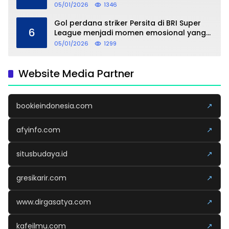
Taruhan
05/01/2026
1346
Gol perdana striker Persita di BRI Super
6
League menjadi momen emosional yang
dipersembahkan untuk sang buah hati
05/01/2026
1299
Website Media Partner
bookieindonesia.com
↗
afyinfo.com
↗
situsbudaya.id
↗
gresikarir.com
↗
www.dirgasatya.com
↗
kafeilmu.com
↗