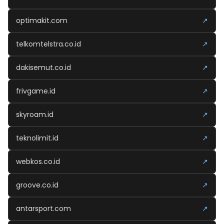
optimakit.com
↗
telkomtelstra.co.id
↗
dakisemut.co.id
↗
frivgame.id
↗
skyroam.id
↗
teknolimit.id
↗
webkos.co.id
↗
groove.co.id
↗
antarsport.com
↗