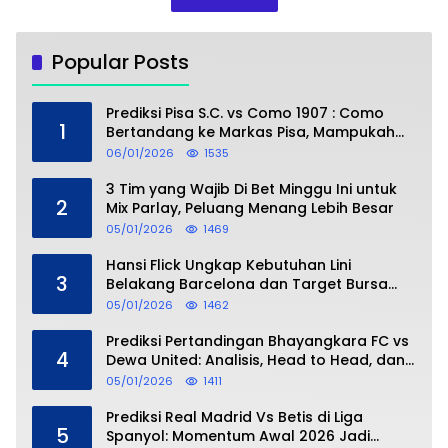
Popular Posts
Prediksi Pisa S.C. vs Como 1907 : Como
1
Bertandang ke Markas Pisa, Mampukah
Asuhan Cesc Fàbregas Mencuri Poin?
06/01/2026
1535
3 Tim yang Wajib Di Bet Minggu Ini untuk
2
Mix Parlay, Peluang Menang Lebih Besar
05/01/2026
1469
Hansi Flick Ungkap Kebutuhan Lini
3
Belakang Barcelona dan Target Bursa
Transfer Januari
05/01/2026
1462
Prediksi Pertandingan Bhayangkara FC vs
4
Dewa United: Analisis, Head to Head, dan
Perkiraan Skor
05/01/2026
1411
Prediksi Real Madrid Vs Betis di Liga
5
Spanyol: Momentum Awal 2026 Jadi