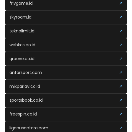
frivgame.id
↗
skyroam.id
↗
teknolimit.id
↗
webkos.co.id
↗
groove.co.id
↗
antarsport.com
↗
mixparlay.co.id
↗
sportsbook.co.id
↗
freespin.co.id
↗
liganusantara.com
↗