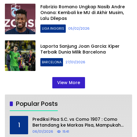
Fabrizio Romano Ungkap Nasib Andre
Onana: Kembali ke MU di Akhir Musim,
Lalu Dilepas
LIGA INGGRIS
05/02/2026
Laporta Sanjung Joan Garcia: Kiper
Terbaik Dunia Milik Barcelona
BARCELONA
27/01/2026
View More
Popular Posts
Prediksi Pisa S.C. vs Como 1907 : Como
1
Bertandang ke Markas Pisa, Mampukah
Asuhan Cesc Fàbregas Mencuri Poin?
06/01/2026
1541