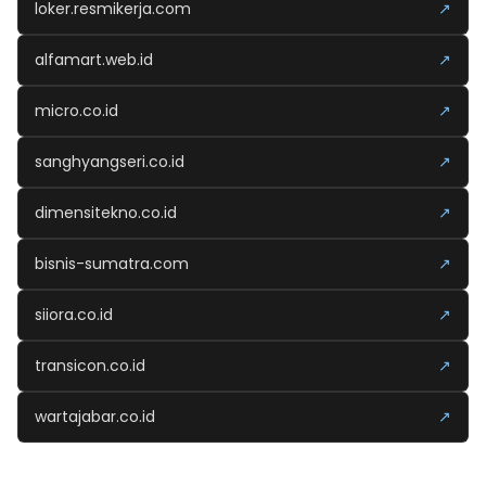
loker.resmikerja.com
↗
alfamart.web.id
↗
micro.co.id
↗
sanghyangseri.co.id
↗
dimensitekno.co.id
↗
bisnis-sumatra.com
↗
siiora.co.id
↗
transicon.co.id
↗
wartajabar.co.id
↗