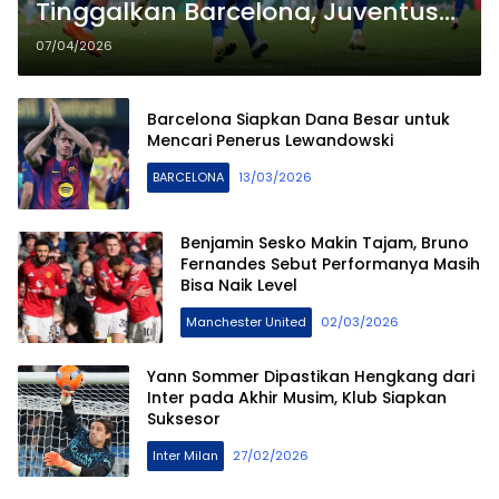
Tinggalkan Barcelona, Juventus
Muncul Sebagai Tujuan Utama
07/04/2026
Barcelona Siapkan Dana Besar untuk
Mencari Penerus Lewandowski
BARCELONA
13/03/2026
Benjamin Sesko Makin Tajam, Bruno
Fernandes Sebut Performanya Masih
Bisa Naik Level
Manchester United
02/03/2026
Yann Sommer Dipastikan Hengkang dari
Inter pada Akhir Musim, Klub Siapkan
Suksesor
Inter Milan
27/02/2026