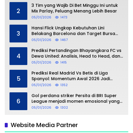
3 Tim yang Wajib Di Bet Minggu Ini untuk
2
Mix Parlay, Peluang Menang Lebih Besar
05/01/2026
1473
Hansi Flick Ungkap Kebutuhan Lini
3
Belakang Barcelona dan Target Bursa
Transfer Januari
05/01/2026
1467
Prediksi Pertandingan Bhayangkara FC vs
4
Dewa United: Analisis, Head to Head, dan
Perkiraan Skor
05/01/2026
1415
Prediksi Real Madrid Vs Betis di Liga
5
Spanyol: Momentum Awal 2026 Jadi
Taruhan
05/01/2026
1352
Gol perdana striker Persita di BRI Super
6
League menjadi momen emosional yang
dipersembahkan untuk sang buah hati
05/01/2026
1302
Website Media Partner