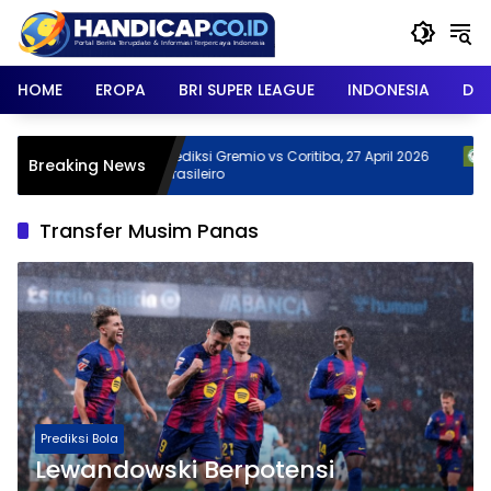
Skip
to
content
HOME
EROPA
BRI SUPER LEAGUE
INDONESIA
DU
27
Prediksi Gremio vs Coritiba, 27 April 2026
Predik
Breaking News
Brasileiro
April 
Transfer Musim Panas
Prediksi Bola
Lewandowski Berpotensi