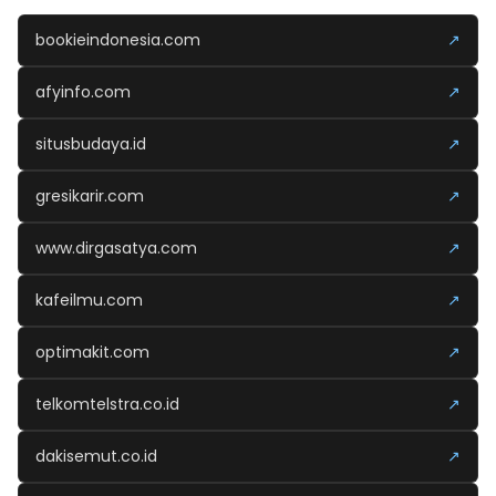
bookieindonesia.com
↗
afyinfo.com
↗
situsbudaya.id
↗
gresikarir.com
↗
www.dirgasatya.com
↗
kafeilmu.com
↗
optimakit.com
↗
telkomtelstra.co.id
↗
dakisemut.co.id
↗