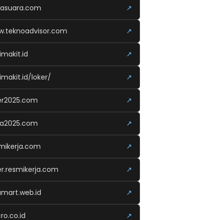
kasuara.com
↗
.teknoadvisor.com
↗
imakit.id
↗
imakit.id/loker/
↗
er2025.com
↗
ja2025.com
↗
mikerja.com
↗
er.resmikerja.com
↗
amart.web.id
↗
ro.co.id
↗