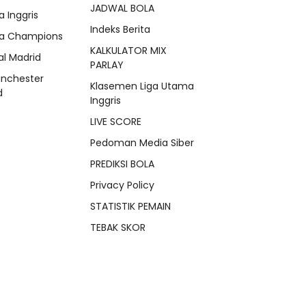
JADWAL BOLA
a Inggris
Indeks Berita
ga Champions
KALKULATOR MIX
al Madrid
PARLAY
nchester
Klasemen Liga Utama
d
Inggris
LIVE SCORE
Pedoman Media Siber
PREDIKSI BOLA
Privacy Policy
STATISTIK PEMAIN
TEBAK SKOR