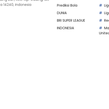
a 14240, Indonesia
Prediksi Bola
Lig
DUNIA
Li
BRI SUPER LEAGUE
Re
INDONESIA
Ma
Unite