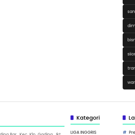
san
dim
bis
siio
tra
war
Kategori
La
LIGA INGGRIS
Pr
ding Bar., Kec. Klp. Gading, Jkt