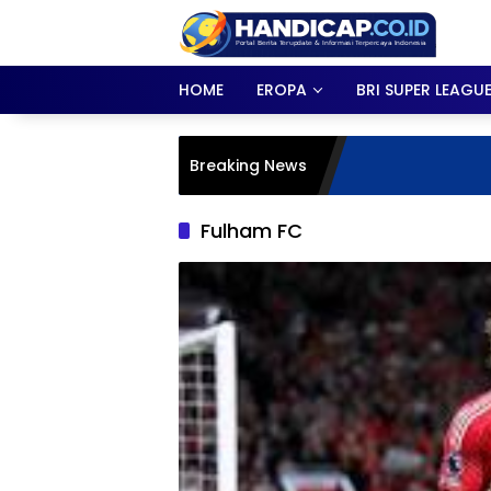
Skip
to
content
HOME
EROPA
BRI SUPER LEAGU
Breaking News
Fulham FC