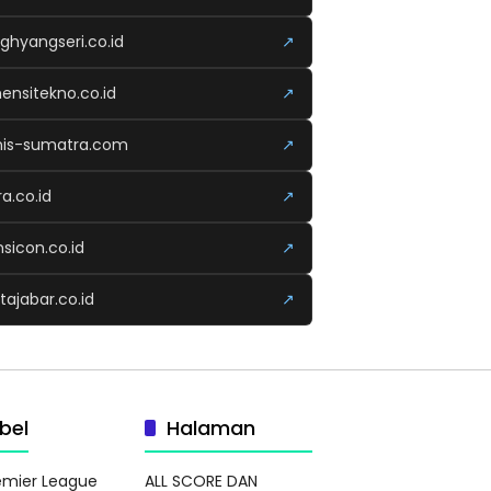
ghyangseri.co.id
↗
ensitekno.co.id
↗
nis-sumatra.com
↗
ra.co.id
↗
nsicon.co.id
↗
tajabar.co.id
↗
bel
Halaman
emier League
ALL SCORE DAN