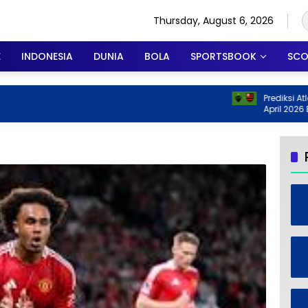
Thursday, August 6, 2026
E
INDONESIA
DUNIA
BOLA
SPORTSBOOK
SCO
Prediksi Atletico Mine
April 2026 Brasileiro