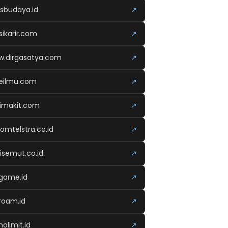
usbudaya.id
↗
sikarir.com
↗
.dirgasatya.com
↗
eilmu.com
↗
imakit.com
↗
komtelstra.co.id
↗
isemut.co.id
↗
vgame.id
↗
roam.id
↗
nolimit.id
↗