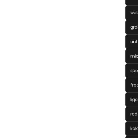
web
gro
ant
mix
spo
fre
lig
red
ko