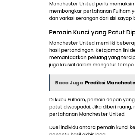
Manchester United perlu memaksimal
membongkar pertahanan Fulham ya
dan variasi serangan dari sisi saya
Pemain Kunci yang Patut Di
Manchester United memiliki bebera
hasil pertandingan. Ketajaman lini 
memanfaatkan peluang yang tercipta. 
juga krusial dalam mengatur temp
Baca Juga
Prediksi Manchester
Di kubu Fulham, pemain depan yang 
patut diwaspadai. Jika diberi ruang
pertahanan Manchester United.
Duel individu antara pemain kunci ke
penentu hasil akhir laga.