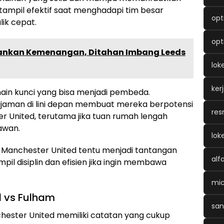
 tampil efektif saat menghadapi tim besar
opt
ik cepat.
opt
ankan Kemenangan, Ditahan Imbang Leeds
lok
ker
ain kunci yang bisa menjadi pembeda.
ajaman di lini depan membuat mereka berpotensi
res
United, terutama jika tuan rumah lengah
awan.
lok
g Manchester United tentu menjadi tantangan
alf
pil disiplin dan efisien jika ingin membawa
mic
d vs Fulham
san
hester United memiliki catatan yang cukup