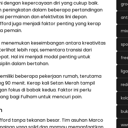
i dengan kepercayaan diri yang cukup baik.
gro
n peningkatan dalam beberapa pertandingan
si permainan dan efektivitas lini depan.
ant
fford juga menjadi faktor penting yang kerap
a pemain.
mix
ai menemukan keseimbangan antara kreativitas
spo
rlihat lebih rapi, sementara transisi dari
t. Hal ini menjadi modal penting untuk
fre
iplin dalam bertahan.
lig
emiliki beberapa pekerjaan rumah, terutama
g 90 menit. Kerap kali Setan Merah tampil
red
gan fokus di babak kedua. Faktor ini perlu
uang bagi Fulham untuk mencuri poin.
ko
n
bu
Trafford tanpa tekanan besar. Tim asuhan Marco
www
 permainan yang solid dan mampu memanfaatkan