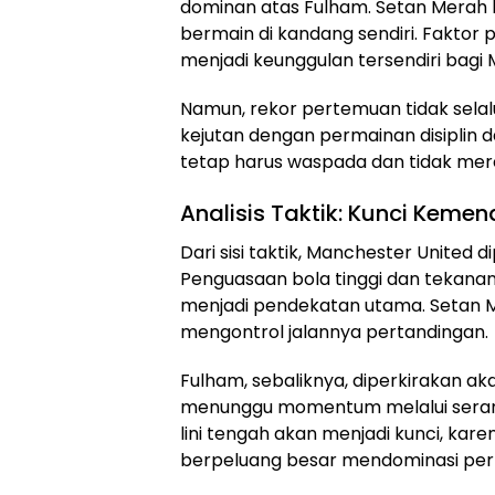
dominan atas Fulham. Setan Merah ke
bermain di kandang sendiri. Faktor
menjadi keunggulan tersendiri bagi
Namun, rekor pertemuan tidak sela
kejutan dengan permainan disiplin d
tetap harus waspada dan tidak me
Analisis Taktik: Kunci Kem
Dari sisi taktik, Manchester United d
Penguasaan bola tinggi dan tekana
menjadi pendekatan utama. Setan 
mengontrol jalannya pertandingan.
Fulham, sebaliknya, diperkirakan a
menunggu momentum melalui serang
lini tengah akan menjadi kunci, ka
berpeluang besar mendominasi per