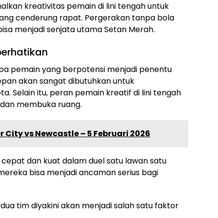
kan kreativitas pemain di lini tengah untuk
ng cenderung rapat. Pergerakan tanpa bola
p bisa menjadi senjata utama Setan Merah.
perhatikan
pa pemain yang berpotensi menjadi penentu
depan akan sangat dibutuhkan untuk
Selain itu, peran pemain kreatif di lini tengah
o dan membuka ruang.
 City vs Newcastle – 5 Februari 2026
cepat dan kuat dalam duel satu lawan satu
, mereka bisa menjadi ancaman serius bagi
dua tim diyakini akan menjadi salah satu faktor