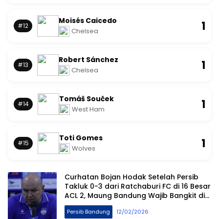
Moisés Caicedo
1
#12
Chelsea
Robert Sánchez
1
#13
Chelsea
Tomáš Souček
1
#14
West Ham
Toti Gomes
1
#15
Wolves
Curhatan Bojan Hodak Setelah Persib
Takluk 0-3 dari Ratchaburi FC di 16 Besar
ACL 2, Maung Bandung Wajib Bangkit di
Leg Kedua
Persib Bandung
12/02/2026