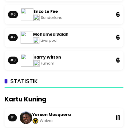
Enzo Le Fée
6
#6
Sunderland
Mohamed Salah
6
#7
Liverpool
Harry Wilson
6
#8
Fulham
STATISTIK
Kartu Kuning
Yerson Mosquera
11
#1
Wolves