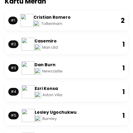
Kartu Merah
Cristian Romero
2
#1
Tottenham
Casemiro
1
#2
Man Utd
Dan Burn
1
#3
Newcastle
Ezri Konsa
1
#4
Aston Villa
Lesley Ugochukwu
1
#5
Burnley