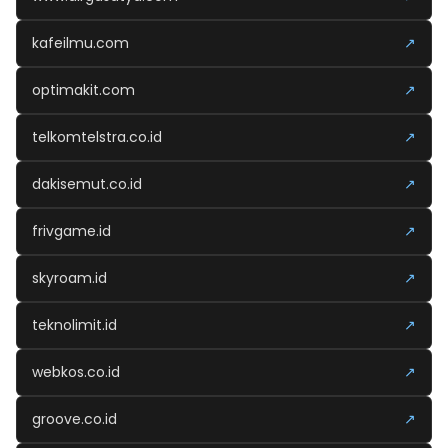
kafeilmu.com
↗
optimakit.com
↗
telkomtelstra.co.id
↗
dakisemut.co.id
↗
frivgame.id
↗
skyroam.id
↗
teknolimit.id
↗
webkos.co.id
↗
groove.co.id
↗