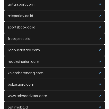
antarsport.com
↗
mixparlay.co.id
↗
sportsbook.co.id
↗
freespin.co.id
↗
liganusantara.com
↗
redaksiharian.com
↗
kolamberenang.com
↗
bukasuara.com
↗
www.teknoadvisor.com
↗
optimakit.id
↗