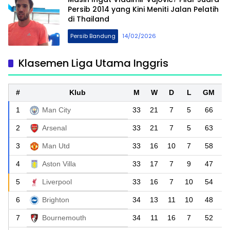
Persib 2014 yang Kini Meniti Jalan Pelatih
di Thailand
Persib Bandung
14/02/2026
Klasemen Liga Utama Inggris
#
Klub
M
W
D
L
GM
1
Man City
33
21
7
5
66
2
Arsenal
33
21
7
5
63
3
Man Utd
33
16
10
7
58
4
Aston Villa
33
17
7
9
47
5
Liverpool
33
16
7
10
54
6
Brighton
34
13
11
10
48
7
Bournemouth
34
11
16
7
52