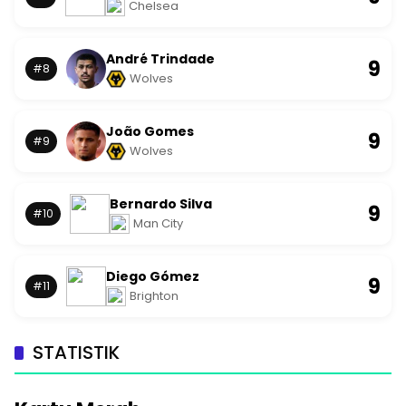
Chelsea
André Trindade
9
#8
Wolves
João Gomes
9
#9
Wolves
Bernardo Silva
9
#10
Man City
Diego Gómez
9
#11
Brighton
STATISTIK