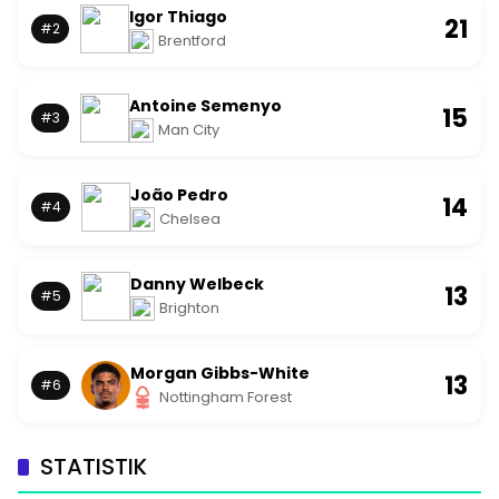
Igor Thiago
21
#2
Brentford
Antoine Semenyo
15
#3
Man City
João Pedro
14
#4
Chelsea
Danny Welbeck
13
#5
Brighton
Morgan Gibbs-White
13
#6
Nottingham Forest
STATISTIK