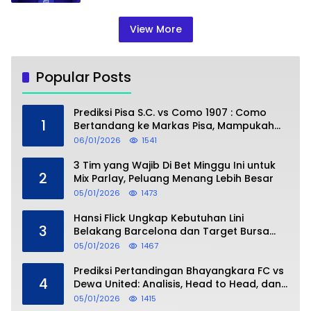
View More
Popular Posts
Prediksi Pisa S.C. vs Como 1907 : Como
1
Bertandang ke Markas Pisa, Mampukah
Asuhan Cesc Fàbregas Mencuri Poin?
06/01/2026
1541
3 Tim yang Wajib Di Bet Minggu Ini untuk
2
Mix Parlay, Peluang Menang Lebih Besar
05/01/2026
1473
Hansi Flick Ungkap Kebutuhan Lini
3
Belakang Barcelona dan Target Bursa
Transfer Januari
05/01/2026
1467
Prediksi Pertandingan Bhayangkara FC vs
4
Dewa United: Analisis, Head to Head, dan
Perkiraan Skor
05/01/2026
1415