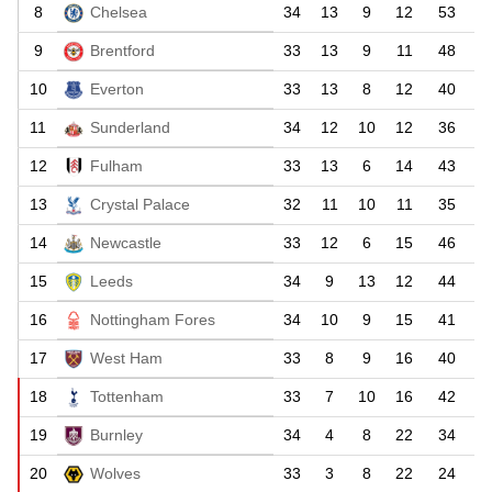
8
Chelsea
34
13
9
12
53
9
Brentford
33
13
9
11
48
10
Everton
33
13
8
12
40
11
Sunderland
34
12
10
12
36
12
Fulham
33
13
6
14
43
13
Crystal Palace
32
11
10
11
35
14
Newcastle
33
12
6
15
46
15
Leeds
34
9
13
12
44
16
Nottingham Fores
34
10
9
15
41
17
West Ham
33
8
9
16
40
18
Tottenham
33
7
10
16
42
19
Burnley
34
4
8
22
34
20
Wolves
33
3
8
22
24