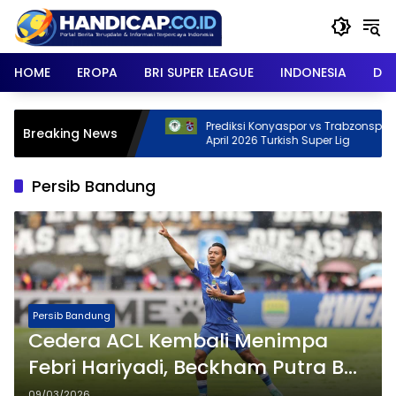
Skip
to
content
HOME
EROPA
BRI SUPER LEAGUE
INDONESIA
DU
April 2026
Prediksi Konyaspor vs Trabzonspor, 28
Breaking News
April 2026 Turkish Super Lig
Persib Bandung
Persib Bandung
Cedera ACL Kembali Menimpa
Febri Hariyadi, Beckham Putra Beri
Dukungan Penuh
09/03/2026