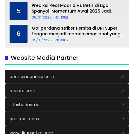
Prediksi Real Madrid Vs Betis di Liga
5
Spanyol: Momentum Awal 2026 Jadi
Taruhan
05/01/2026
1352
Gol perdana striker Persita di BRI Super
6
League menjadi momen emosional yang
dipersembahkan untuk sang buah hati
05/01/2026
1302
Website Media Partner
bookieindonesia.com
↗
afyinfo.com
↗
situsbudaya.id
↗
gresikarir.com
↗
www.dirgasatya.com
↗