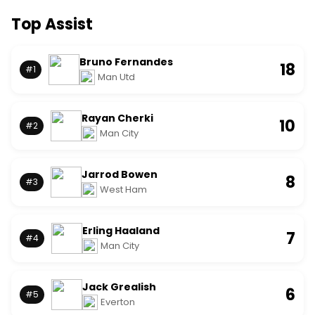
Top Assist
Bruno Fernandes
18
#1
Man Utd
Rayan Cherki
10
#2
Man City
Jarrod Bowen
8
#3
West Ham
Erling Haaland
7
#4
Man City
Jack Grealish
6
#5
Everton