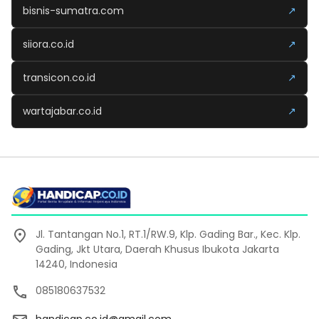
bisnis-sumatra.com
↗
siiora.co.id
↗
transicon.co.id
↗
wartajabar.co.id
↗
Jl. Tantangan No.1, RT.1/RW.9, Klp. Gading Bar., Kec. Klp.
Gading, Jkt Utara, Daerah Khusus Ibukota Jakarta
14240, Indonesia
085180637532