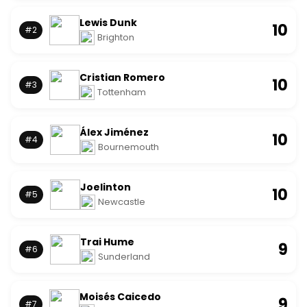
Lewis Dunk
10
#2
Brighton
Cristian Romero
10
#3
Tottenham
Álex Jiménez
10
#4
Bournemouth
Joelinton
10
#5
Newcastle
Trai Hume
9
#6
Sunderland
Moisés Caicedo
9
#7