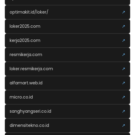
optimakit.id/loker/
↗
loker2025.com
↗
kerja2025.com
↗
resmikerja.com
↗
loker.resmikerja.com
↗
alfamart.web.id
↗
micro.co.id
↗
sanghyangseri.co.id
↗
dimensitekno.co.id
↗