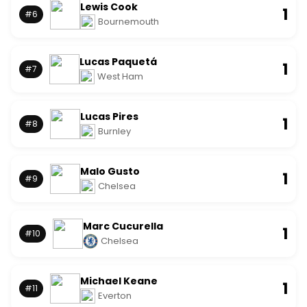
Lewis Cook
1
#6
Bournemouth
Lucas Paquetá
1
#7
West Ham
Lucas Pires
1
#8
Burnley
Malo Gusto
1
#9
Chelsea
Marc Cucurella
1
#10
Chelsea
Michael Keane
1
#11
Everton