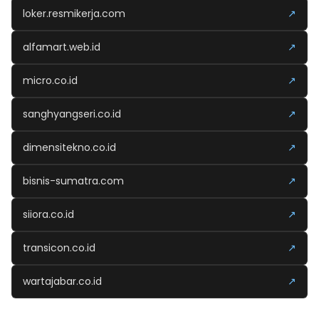
loker.resmikerja.com
↗
alfamart.web.id
↗
micro.co.id
↗
sanghyangseri.co.id
↗
dimensitekno.co.id
↗
bisnis-sumatra.com
↗
siiora.co.id
↗
transicon.co.id
↗
wartajabar.co.id
↗