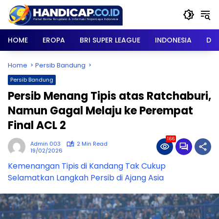
Skip
to
content
HOME
EROPA
BRI SUPER LEAGUE
INDONESIA
DU
Home
Persib Bandung
Persib Bandung
Persib Menang Tipis atas Ratchaburi,
Namun Gagal Melaju ke Perempat
Final ACL 2
166
Admin 003
2 Min Read
19/02/2026
Kemenangan Tipis di Kandang Tak Cukup
Selamatkan Langkah Persib di Ajang Asia