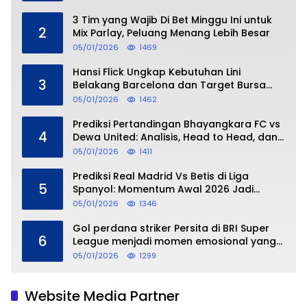
3 Tim yang Wajib Di Bet Minggu Ini untuk
2
Mix Parlay, Peluang Menang Lebih Besar
05/01/2026
1469
Hansi Flick Ungkap Kebutuhan Lini
3
Belakang Barcelona dan Target Bursa
Transfer Januari
05/01/2026
1462
Prediksi Pertandingan Bhayangkara FC vs
4
Dewa United: Analisis, Head to Head, dan
Perkiraan Skor
05/01/2026
1411
Prediksi Real Madrid Vs Betis di Liga
5
Spanyol: Momentum Awal 2026 Jadi
Taruhan
05/01/2026
1346
Gol perdana striker Persita di BRI Super
6
League menjadi momen emosional yang
dipersembahkan untuk sang buah hati
05/01/2026
1299
Website Media Partner