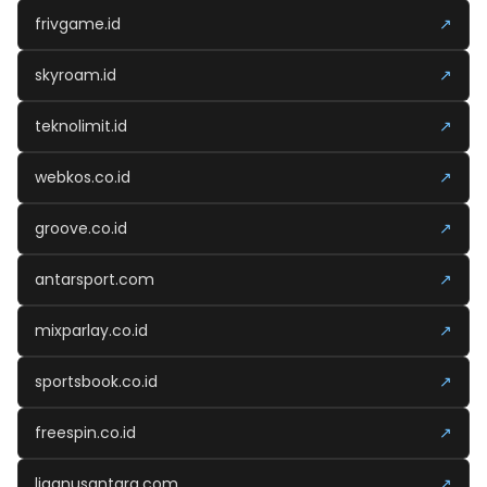
frivgame.id
↗
skyroam.id
↗
teknolimit.id
↗
webkos.co.id
↗
groove.co.id
↗
antarsport.com
↗
mixparlay.co.id
↗
sportsbook.co.id
↗
freespin.co.id
↗
liganusantara.com
↗