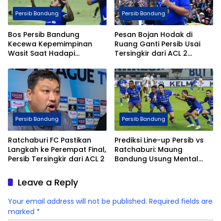
Persib Bandung
Persib Bandung
Bos Persib Bandung
Pesan Bojan Hodak di
Kecewa Kepemimpinan
Ruang Ganti Persib Usai
Wasit Saat Hadapi
Tersingkir dari ACL 2
Persebaya Surabaya,
2025/2026
Desak Penggunaan Wasit
Asing
Persib Bandung
Persib Bandung
Ratchaburi FC Pastikan
Prediksi Line-up Persib vs
Langkah ke Perempat Final,
Ratchaburi: Maung
Persib Tersingkir dari ACL 2
Bandung Usung Mental
Bangkit Kejar Defisit Tiga
Gol
Leave a Reply
Your email address will not be published.
Required fields are
marked
*