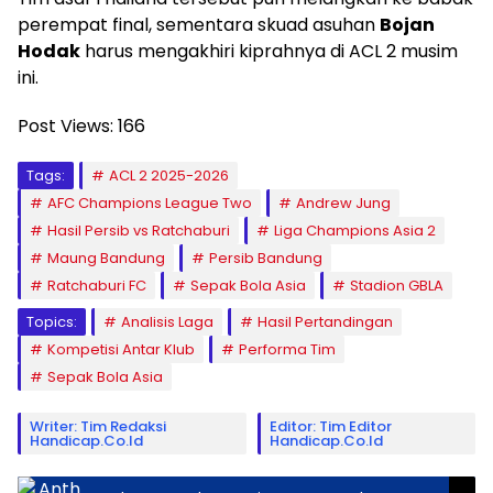
perempat final, sementara skuad asuhan
Bojan
Hodak
harus mengakhiri kiprahnya di ACL 2 musim
ini.
Post Views:
166
Tags:
ACL 2 2025-2026
AFC Champions League Two
Andrew Jung
Hasil Persib vs Ratchaburi
Liga Champions Asia 2
Maung Bandung
Persib Bandung
Ratchaburi FC
Sepak Bola Asia
Stadion GBLA
Topics:
Analisis Laga
Hasil Pertandingan
Kompetisi Antar Klub
Performa Tim
Sepak Bola Asia
Writer: Tim Redaksi
Editor: Tim Editor
Handicap.co.id
Handicap.co.id