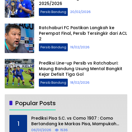
2025/2026
Persib Bandung
20/02/2026
Ratchaburi FC Pastikan Langkah ke
Perempat Final, Persib Tersingkir dari ACL
2
Persib Bandung
19/02/2026
Prediksi Line-up Persib vs Ratchaburi:
Maung Bandung Usung Mental Bangkit
Kejar Defisit Tiga Gol
Persib Bandung
18/02/2026
Popular Posts
Prediksi Pisa S.C. vs Como 1907 : Como
1
Bertandang ke Markas Pisa, Mampukah
Asuhan Cesc Fàbregas Mencuri Poin?
06/01/2026
1536