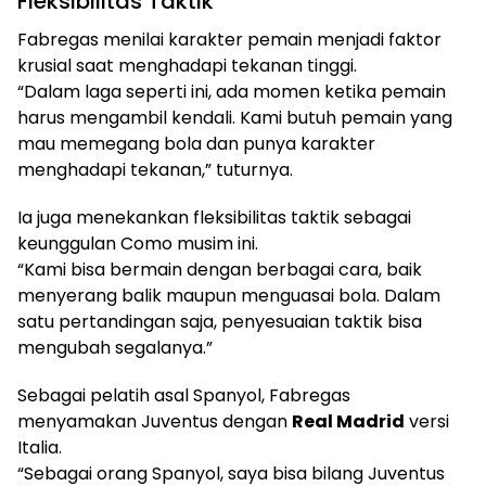
Fleksibilitas Taktik
Fabregas menilai karakter pemain menjadi faktor
krusial saat menghadapi tekanan tinggi.
“Dalam laga seperti ini, ada momen ketika pemain
harus mengambil kendali. Kami butuh pemain yang
mau memegang bola dan punya karakter
menghadapi tekanan,” tuturnya.
Ia juga menekankan fleksibilitas taktik sebagai
keunggulan Como musim ini.
“Kami bisa bermain dengan berbagai cara, baik
menyerang balik maupun menguasai bola. Dalam
satu pertandingan saja, penyesuaian taktik bisa
mengubah segalanya.”
Sebagai pelatih asal Spanyol, Fabregas
menyamakan Juventus dengan
Real Madrid
versi
Italia.
“Sebagai orang Spanyol, saya bisa bilang Juventus