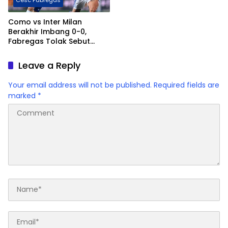
Como vs Inter Milan
Berakhir Imbang 0-0,
Fabregas Tolak Sebut
Nerazzurri Favorit ke Final
Coppa Italia
Leave a Reply
Your email address will not be published.
Required fields are
marked
*