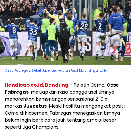
Cesc Fabregas, Sebut Juventus Adalah Real Madrid nya Italia
Handicap.co.id
,
Bandung
– Pelatih Como,
Cesc
Fabregas
, meluapkan rasa bangga usai timnya
menorehkan kemenangan sensasional 2-0 di
markas
Juventus
. Meski hasil itu mengangkat posisi
Como di klasemen, Fabregas menegaskan timnya
belum ingin berbicara jauh tentang ambisi besar
seperti Liga Champions.