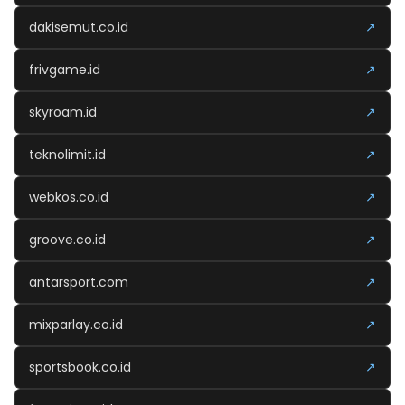
dakisemut.co.id
↗
frivgame.id
↗
skyroam.id
↗
teknolimit.id
↗
webkos.co.id
↗
groove.co.id
↗
antarsport.com
↗
mixparlay.co.id
↗
sportsbook.co.id
↗