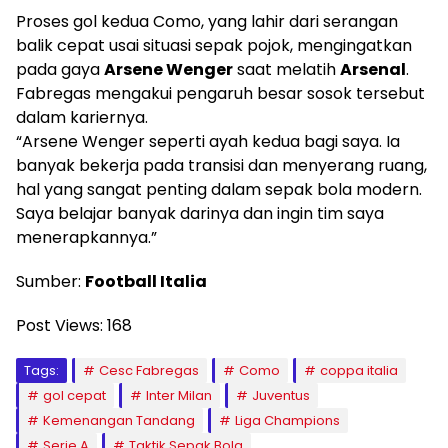
Proses gol kedua Como, yang lahir dari serangan
balik cepat usai situasi sepak pojok, mengingatkan
pada gaya
Arsene Wenger
saat melatih
Arsenal
.
Fabregas mengakui pengaruh besar sosok tersebut
dalam kariernya.
“Arsene Wenger seperti ayah kedua bagi saya. Ia
banyak bekerja pada transisi dan menyerang ruang,
hal yang sangat penting dalam sepak bola modern.
Saya belajar banyak darinya dan ingin tim saya
menerapkannya.”
Sumber:
Football Italia
Post Views:
168
Tags:
Cesc Fabregas
Como
coppa italia
gol cepat
Inter Milan
Juventus
Kemenangan Tandang
Liga Champions
Serie A
Taktik Sepak Bola