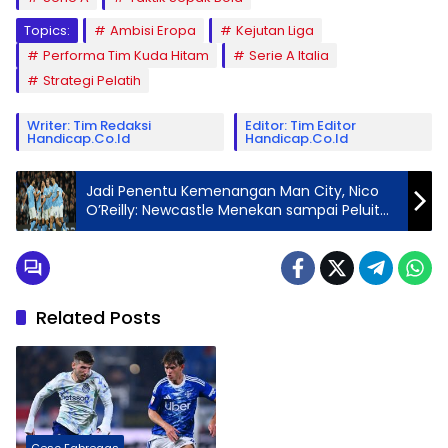
Topics:
Ambisi Eropa
Kejutan Liga
Performa Tim Kuda Hitam
Serie A Italia
Strategi Pelatih
Writer: Tim Redaksi
Editor: Tim Editor
Handicap.co.id
Handicap.co.id
Jadi Penentu Kemenangan Man City, Nico
O’Reilly: Newcastle Menekan sampai Peluit
Akhir
Related Posts
Cesc Fabregas