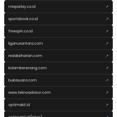
mixparlay.co.id
↗
sportsbook.co.id
↗
freespin.co.id
↗
liganusantara.com
↗
redaksiharian.com
↗
kolamberenang.com
↗
bukasuara.com
↗
www.teknoadvisor.com
↗
optimakit.id
↗
optimakit.id/loker/
↗