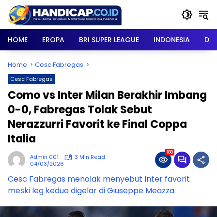
Skip
to
content
HOME
EROPA
BRI SUPER LEAGUE
INDONESIA
DU
Home
Cesc Fabregas
Cesc Fabregas
Como vs Inter Milan Berakhir Imbang
0-0, Fabregas Tolak Sebut
Nerazzurri Favorit ke Final Coppa
Italia
188
Admin 001
3 Min Read
04/03/2026
Cesc Fabregas menolak menyebut Inter favorit
meski leg kedua digelar di Giuseppe Meazza.