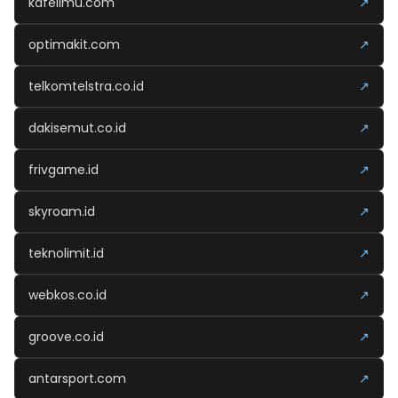
kafeilmu.com
↗
optimakit.com
↗
telkomtelstra.co.id
↗
dakisemut.co.id
↗
frivgame.id
↗
skyroam.id
↗
teknolimit.id
↗
webkos.co.id
↗
groove.co.id
↗
antarsport.com
↗