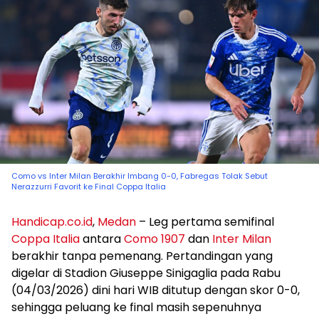
Como vs Inter Milan Berakhir Imbang 0-0, Fabregas Tolak Sebut
Nerazzurri Favorit ke Final Coppa Italia
Handicap.co.id
,
Medan
– Leg pertama semifinal
Coppa Italia
antara
Como 1907
dan
Inter Milan
berakhir tanpa pemenang. Pertandingan yang
digelar di Stadion Giuseppe Sinigaglia pada Rabu
(04/03/2026) dini hari WIB ditutup dengan skor 0-0,
sehingga peluang ke final masih sepenuhnya