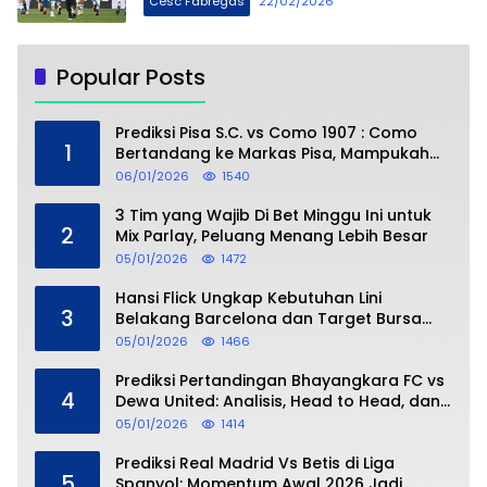
Cesc Fabregas
22/02/2026
Popular Posts
Prediksi Pisa S.C. vs Como 1907 : Como
1
Bertandang ke Markas Pisa, Mampukah
Asuhan Cesc Fàbregas Mencuri Poin?
06/01/2026
1540
3 Tim yang Wajib Di Bet Minggu Ini untuk
2
Mix Parlay, Peluang Menang Lebih Besar
05/01/2026
1472
Hansi Flick Ungkap Kebutuhan Lini
3
Belakang Barcelona dan Target Bursa
Transfer Januari
05/01/2026
1466
Prediksi Pertandingan Bhayangkara FC vs
4
Dewa United: Analisis, Head to Head, dan
Perkiraan Skor
05/01/2026
1414
Prediksi Real Madrid Vs Betis di Liga
5
Spanyol: Momentum Awal 2026 Jadi