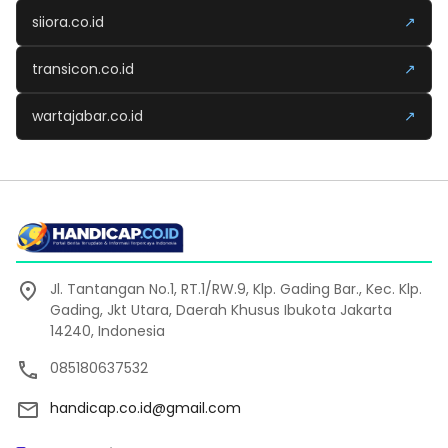
siiora.co.id
↗
transicon.co.id
↗
wartajabar.co.id
↗
Jl. Tantangan No.1, RT.1/RW.9, Klp. Gading Bar., Kec. Klp.
Gading, Jkt Utara, Daerah Khusus Ibukota Jakarta
14240, Indonesia
085180637532
handicap.co.id@gmail.com