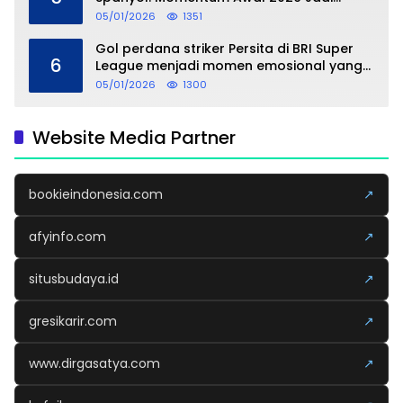
Taruhan
05/01/2026
1351
Gol perdana striker Persita di BRI Super
6
League menjadi momen emosional yang
dipersembahkan untuk sang buah hati
05/01/2026
1300
Website Media Partner
bookieindonesia.com
↗
afyinfo.com
↗
situsbudaya.id
↗
gresikarir.com
↗
www.dirgasatya.com
↗