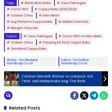
Tags:
Berita Bola Italia
Cesc Fabregas
Como 1907
Coppa Italia 2025/2026
Cristian Chivu
Inter Milan
Leg Pertama Coppa Italia
Matteo Darmian
Mergim Vojvoda
Topics:
Cesc Fabregas
Como 1907 vs Inter Milan
Cristian Chivu
Peluang ke Final Coppa Italia
Semifinal Coppa Italia
Writer: Tim Redaksi
Editor: Tim Editor
Handicap.co.id
Handicap.co.id
Catatan Menarik Wolves vs Liverpool: Gol
Telat Jadi Malapetaka bagi The Reds
Related Posts