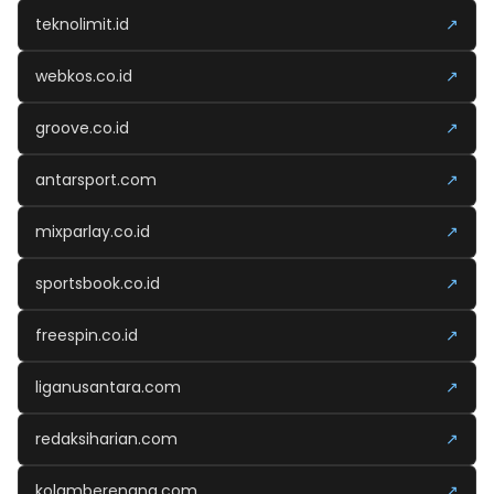
teknolimit.id
↗
webkos.co.id
↗
groove.co.id
↗
antarsport.com
↗
mixparlay.co.id
↗
sportsbook.co.id
↗
freespin.co.id
↗
liganusantara.com
↗
redaksiharian.com
↗
kolamberenang.com
↗