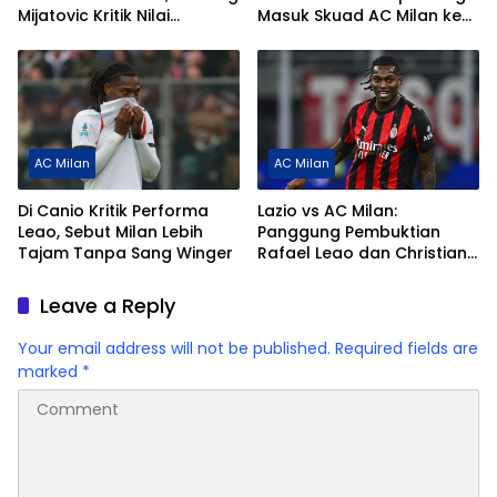
Mijatovic Kritik Nilai
Masuk Skuad AC Milan ke
Transfer Terlalu Rendah
Naples
AC Milan
AC Milan
Di Canio Kritik Performa
Lazio vs AC Milan:
Leao, Sebut Milan Lebih
Panggung Pembuktian
Tajam Tanpa Sang Winger
Rafael Leao dan Christian
Pulisic
Leave a Reply
Your email address will not be published.
Required fields are
marked
*