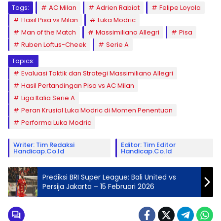
Tags:
AC Milan
Adrien Rabiot
Felipe Loyola
Hasil Pisa vs Milan
Luka Modric
Man of the Match
Massimiliano Allegri
Pisa
Ruben Loftus-Cheek
Serie A
Topics:
Evaluasi Taktik dan Strategi Massimiliano Allegri
Hasil Pertandingan Pisa vs AC Milan
Liga Italia Serie A
Peran Krusial Luka Modric di Momen Penentuan
Performa Luka Modric
Writer: Tim Redaksi
Editor: Tim Editor
Handicap.co.id
Handicap.co.id
Prediksi BRI Super League: Bali United vs
Persija Jakarta – 15 Februari 2026