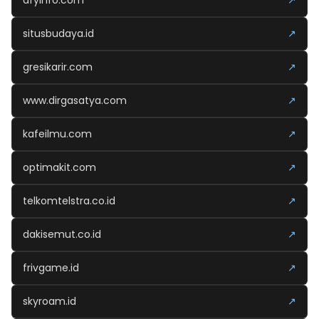
afyinfo.com
↗
situsbudaya.id
↗
gresikarir.com
↗
www.dirgasatya.com
↗
kafeilmu.com
↗
optimakit.com
↗
telkomtelstra.co.id
↗
dakisemut.co.id
↗
frivgame.id
↗
skyroam.id
↗