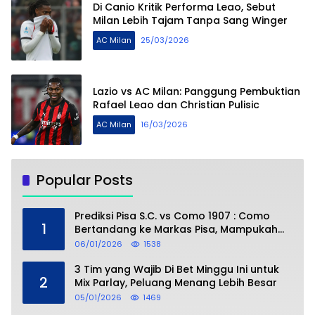
Di Canio Kritik Performa Leao, Sebut
Milan Lebih Tajam Tanpa Sang Winger
AC Milan
25/03/2026
Lazio vs AC Milan: Panggung Pembuktian
Rafael Leao dan Christian Pulisic
AC Milan
16/03/2026
Popular Posts
Prediksi Pisa S.C. vs Como 1907 : Como
1
Bertandang ke Markas Pisa, Mampukah
Asuhan Cesc Fàbregas Mencuri Poin?
06/01/2026
1538
3 Tim yang Wajib Di Bet Minggu Ini untuk
2
Mix Parlay, Peluang Menang Lebih Besar
05/01/2026
1469