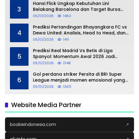
Hansi Flick Ungkap Kebutuhan Lini
3
Belakang Barcelona dan Target Bursa
Transfer Januari
05/01/2026
1463
Prediksi Pertandingan Bhayangkara FC vs
4
Dewa United: Analisis, Head to Head, dan
Perkiraan Skor
05/01/2026
1411
Prediksi Real Madrid Vs Betis di Liga
5
Spanyol: Momentum Awal 2026 Jadi
Taruhan
05/01/2026
1348
Gol perdana striker Persita di BRI Super
6
League menjadi momen emosional yang
dipersembahkan untuk sang buah hati
05/01/2026
1300
Website Media Partner
bookieindonesia.com
↗