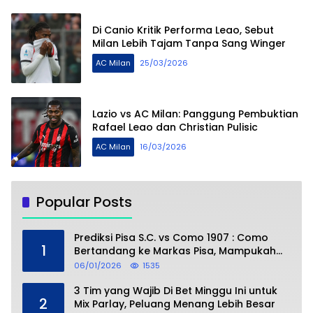
Di Canio Kritik Performa Leao, Sebut
Milan Lebih Tajam Tanpa Sang Winger
AC Milan
25/03/2026
Lazio vs AC Milan: Panggung Pembuktian
Rafael Leao dan Christian Pulisic
AC Milan
16/03/2026
Popular Posts
Prediksi Pisa S.C. vs Como 1907 : Como
1
Bertandang ke Markas Pisa, Mampukah
Asuhan Cesc Fàbregas Mencuri Poin?
06/01/2026
1535
3 Tim yang Wajib Di Bet Minggu Ini untuk
2
Mix Parlay, Peluang Menang Lebih Besar