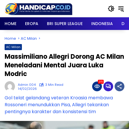
Skip
to
content
HOME
EROPA
BRI SUPER LEAGUE
INDONESIA
DU
Home
AC Milan
AC Milan
Massimiliano Allegri Dorong AC Milan
Meneladani Mental Juara Luka
Modric
215
Admin 004
3 Min Read
14/02/2026
Gol telat gelandang veteran Kroasia membawa
Rossoneri menundukkan Pisa, Allegri tekankan
pentingnya karakter dan konsistensi tim