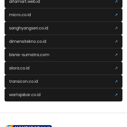
alfamart.web.id
↗
micro.co.id
↗
sanghyangseri.co.id
↗
dimensitekno.co.id
↗
bisnis-sumatra.com
↗
siiora.co.id
↗
transicon.co.id
↗
wartajabar.co.id
↗