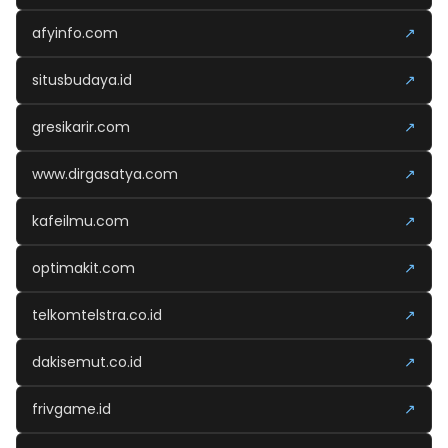
afyinfo.com
↗
situsbudaya.id
↗
gresikarir.com
↗
www.dirgasatya.com
↗
kafeilmu.com
↗
optimakit.com
↗
telkomtelstra.co.id
↗
dakisemut.co.id
↗
frivgame.id
↗