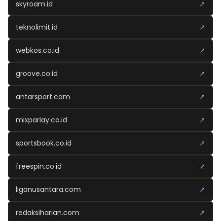
skyroam.id
↗
teknolimit.id
↗
webkos.co.id
↗
groove.co.id
↗
antarsport.com
↗
mixparlay.co.id
↗
sportsbook.co.id
↗
freespin.co.id
↗
liganusantara.com
↗
redaksiharian.com
↗