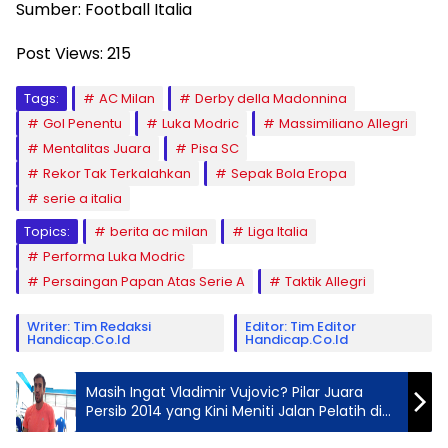
Sumber: Football Italia
Post Views:
215
Tags:
AC Milan
Derby della Madonnina
Gol Penentu
Luka Modric
Massimiliano Allegri
Mentalitas Juara
Pisa SC
Rekor Tak Terkalahkan
Sepak Bola Eropa
serie a italia
Topics:
berita ac milan
Liga Italia
Performa Luka Modric
Persaingan Papan Atas Serie A
Taktik Allegri
Writer: Tim Redaksi
Editor: Tim Editor
Handicap.co.id
Handicap.co.id
Masih Ingat Vladimir Vujovic? Pilar Juara
Persib 2014 yang Kini Meniti Jalan Pelatih di
Thailand