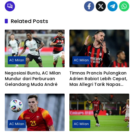
Related Posts
AC Milan
AC Milan
Negosiasi Buntu, AC Milan
Timnas Prancis Pulangkan
Mundur dari Perburuan
Adrien Rabiot Lebih Cepat,
Gelandang Muda André
Max Allegri Tarik Napas
Lega
AC Milan
AC Milan