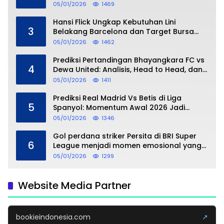
05/01/2026
1469
Hansi Flick Ungkap Kebutuhan Lini
3
Belakang Barcelona dan Target Bursa
Transfer Januari
05/01/2026
1462
Prediksi Pertandingan Bhayangkara FC vs
4
Dewa United: Analisis, Head to Head, dan
Perkiraan Skor
05/01/2026
1411
Prediksi Real Madrid Vs Betis di Liga
5
Spanyol: Momentum Awal 2026 Jadi
Taruhan
05/01/2026
1346
Gol perdana striker Persita di BRI Super
6
League menjadi momen emosional yang
dipersembahkan untuk sang buah hati
05/01/2026
1299
Website Media Partner
bookieindonesia.com
↗