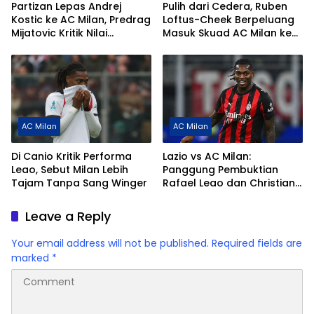
Partizan Lepas Andrej
Pulih dari Cedera, Ruben
Kostic ke AC Milan, Predrag
Loftus-Cheek Berpeluang
Mijatovic Kritik Nilai
Masuk Skuad AC Milan ke
Transfer Terlalu Rendah
Naples
AC Milan
AC Milan
Di Canio Kritik Performa
Lazio vs AC Milan:
Leao, Sebut Milan Lebih
Panggung Pembuktian
Tajam Tanpa Sang Winger
Rafael Leao dan Christian
Pulisic
Leave a Reply
Your email address will not be published.
Required fields are
marked
*