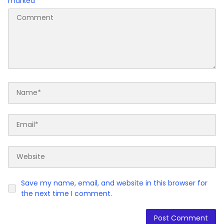
marked
*
Save my name, email, and website in this browser for
the next time I comment.