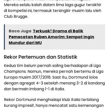
Mereka selalu kalah dalam lima laga gugur terakhir
di kompetisi ini, termasuk tersingkir musim lalu oleh
Club Brugge.
Baca Juga
Terkuak! Drama di Balik
Pemecatan Ruben Amorim: Sempat Ingin
Mundur dari MU
Rekor Pertemuan dan Statistik
Kedua tim belum pernah saling berhadapan di Liga
Champions. Namun, mereka pernah bertemu di Liga
Europa musim 2017/2018. Saat itu, Dortmund lolos
dengan agregat 4-3 setelah menang 3-2 di kandang
dan bermain imbang 1-1 di Italia.
Rekor Dortmund menghadapi klub Italia terbilang
kurang impresif, hanya mencatat satu kemenangan