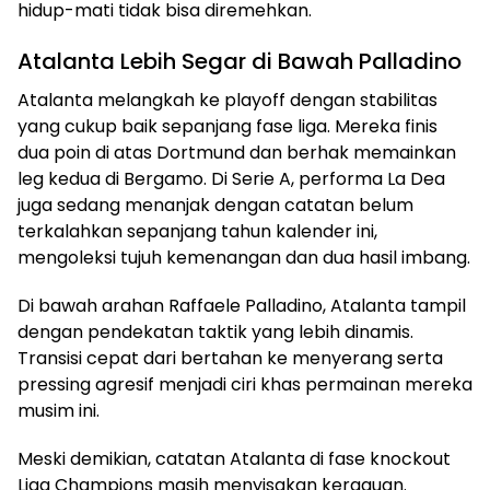
hidup-mati tidak bisa diremehkan.
Atalanta Lebih Segar di Bawah Palladino
Atalanta melangkah ke playoff dengan stabilitas
yang cukup baik sepanjang fase liga. Mereka finis
dua poin di atas Dortmund dan berhak memainkan
leg kedua di Bergamo. Di Serie A, performa La Dea
juga sedang menanjak dengan catatan belum
terkalahkan sepanjang tahun kalender ini,
mengoleksi tujuh kemenangan dan dua hasil imbang.
Di bawah arahan Raffaele Palladino, Atalanta tampil
dengan pendekatan taktik yang lebih dinamis.
Transisi cepat dari bertahan ke menyerang serta
pressing agresif menjadi ciri khas permainan mereka
musim ini.
Meski demikian, catatan Atalanta di fase knockout
Liga Champions masih menyisakan keraguan.