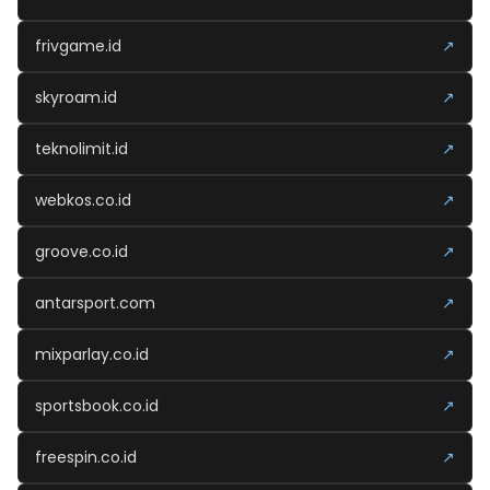
frivgame.id
↗
skyroam.id
↗
teknolimit.id
↗
webkos.co.id
↗
groove.co.id
↗
antarsport.com
↗
mixparlay.co.id
↗
sportsbook.co.id
↗
freespin.co.id
↗