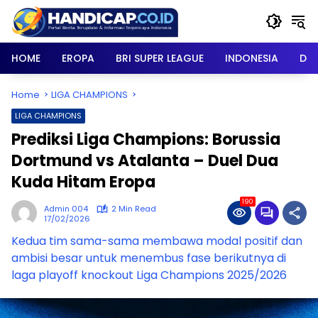
Skip
to
content
HOME
EROPA
BRI SUPER LEAGUE
INDONESIA
DU
Home
LIGA CHAMPIONS
LIGA CHAMPIONS
Prediksi Liga Champions: Borussia
Dortmund vs Atalanta – Duel Dua
Kuda Hitam Eropa
190
Admin 004
2 Min Read
17/02/2026
Kedua tim sama-sama membawa modal positif dan
ambisi besar untuk menembus fase berikutnya di
laga playoff knockout Liga Champions 2025/2026