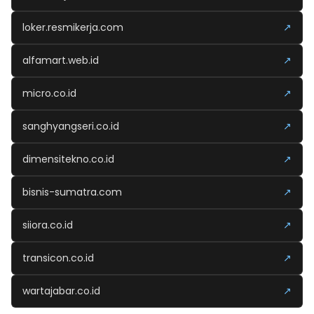
loker.resmikerja.com
↗
alfamart.web.id
↗
micro.co.id
↗
sanghyangseri.co.id
↗
dimensitekno.co.id
↗
bisnis-sumatra.com
↗
siiora.co.id
↗
transicon.co.id
↗
wartajabar.co.id
↗