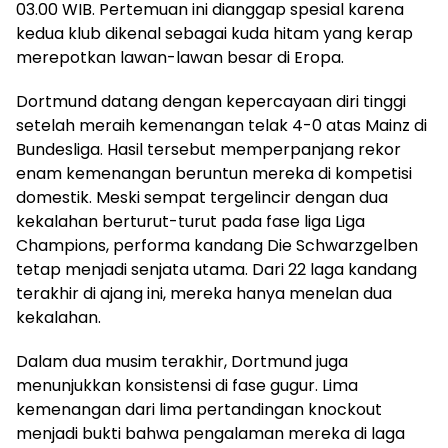
03.00 WIB. Pertemuan ini dianggap spesial karena
kedua klub dikenal sebagai kuda hitam yang kerap
merepotkan lawan-lawan besar di Eropa.
Dortmund datang dengan kepercayaan diri tinggi
setelah meraih kemenangan telak 4-0 atas Mainz di
Bundesliga. Hasil tersebut memperpanjang rekor
enam kemenangan beruntun mereka di kompetisi
domestik. Meski sempat tergelincir dengan dua
kekalahan berturut-turut pada fase liga Liga
Champions, performa kandang Die Schwarzgelben
tetap menjadi senjata utama. Dari 22 laga kandang
terakhir di ajang ini, mereka hanya menelan dua
kekalahan.
Dalam dua musim terakhir, Dortmund juga
menunjukkan konsistensi di fase gugur. Lima
kemenangan dari lima pertandingan knockout
menjadi bukti bahwa pengalaman mereka di laga