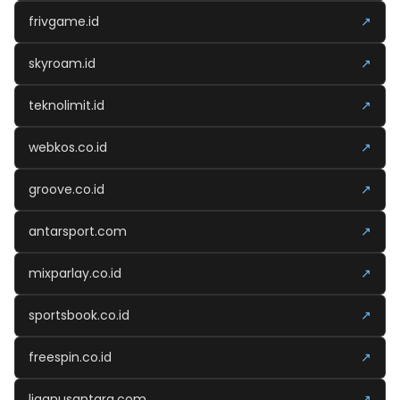
frivgame.id
↗
skyroam.id
↗
teknolimit.id
↗
webkos.co.id
↗
groove.co.id
↗
antarsport.com
↗
mixparlay.co.id
↗
sportsbook.co.id
↗
freespin.co.id
↗
liganusantara.com
↗