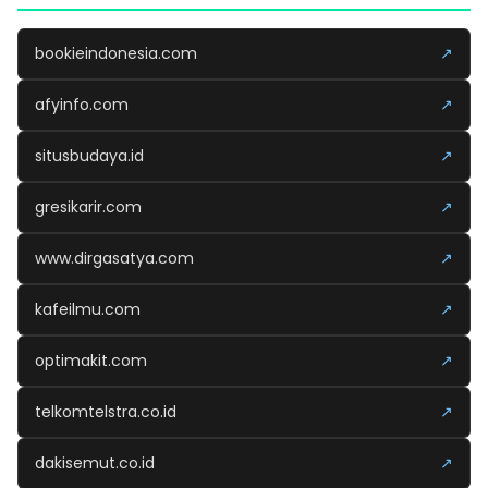
bookieindonesia.com
↗
afyinfo.com
↗
situsbudaya.id
↗
gresikarir.com
↗
www.dirgasatya.com
↗
kafeilmu.com
↗
optimakit.com
↗
telkomtelstra.co.id
↗
dakisemut.co.id
↗