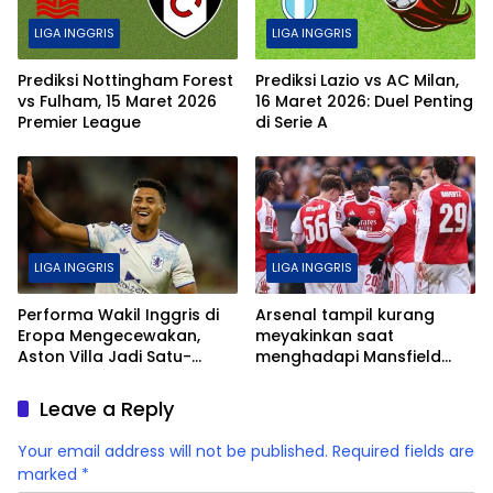
LIGA INGGRIS
LIGA INGGRIS
Prediksi Nottingham Forest
Prediksi Lazio vs AC Milan,
vs Fulham, 15 Maret 2026
16 Maret 2026: Duel Penting
Premier League
di Serie A
LIGA INGGRIS
LIGA INGGRIS
Performa Wakil Inggris di
Arsenal tampil kurang
Eropa Mengecewakan,
meyakinkan saat
Aston Villa Jadi Satu-
menghadapi Mansfield
satunya yang Menang
Town meski tetap mampu
melewati pertandingan.
Leave a Reply
Your email address will not be published.
Required fields are
marked
*