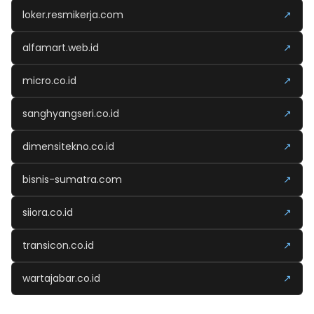
loker.resmikerja.com
↗
alfamart.web.id
↗
micro.co.id
↗
sanghyangseri.co.id
↗
dimensitekno.co.id
↗
bisnis-sumatra.com
↗
siiora.co.id
↗
transicon.co.id
↗
wartajabar.co.id
↗