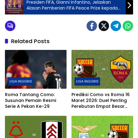
Presiden FIFA, Gianni Infantino, Jelaskan
Alasan Pemberian FIFA Peace Prize kepada
Donald Trump Meski Menuai Kontroversi
Global
Related Posts
LIGA INGGRIS
LIGA INGGRIS
Roma Tantang Como:
Prediksi Como vs Roma 16
Susunan Pemain Resmi
Maret 2026: Duel Penting
Serie A Pekan Ke-29
Perebutan Empat Besar
Serie A