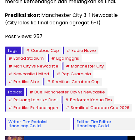
meraih kemenangan dan melangkah ke final.
Prediksi skor:
Manchester City 3-1 Newcastle
(City lolos ke final dengan agregat 5-1)
Post Views:
257
Tags:
Carabao Cup
Eddie Howe
Etihad Stadium
Liga Inggris
Man City vs Newcastle
Manchester City
Newcastle United
Pep Guardiola
Prediksi Skor
Semifinal Carabao Cup
Topics:
Duel Manchester City vs Newcastle
Peluang Lolos ke Final
Performa Kedua Tim
Prediksi Pertandingan
Semifinal Carabao Cup 2026
Writer: Tim Redaksi
Editor: Tim Editor
Handicap.co.id
Handicap.co.id