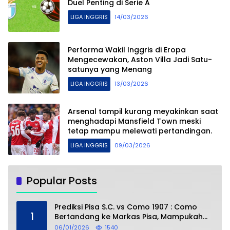
Duel Penting di Serie A
LIGA INGGRIS
14/03/2026
Performa Wakil Inggris di Eropa
Mengecewakan, Aston Villa Jadi Satu-
satunya yang Menang
LIGA INGGRIS
13/03/2026
Arsenal tampil kurang meyakinkan saat
menghadapi Mansfield Town meski
tetap mampu melewati pertandingan.
LIGA INGGRIS
09/03/2026
Popular Posts
Prediksi Pisa S.C. vs Como 1907 : Como
1
Bertandang ke Markas Pisa, Mampukah
Asuhan Cesc Fàbregas Mencuri Poin?
06/01/2026
1540