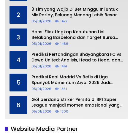
3 Tim yang Wajib Di Bet Minggu Ini untuk
2
Mix Parlay, Peluang Menang Lebih Besar
05/01/2026
1472
Hansi Flick Ungkap Kebutuhan Lini
3
Belakang Barcelona dan Target Bursa
Transfer Januari
05/01/2026
1466
Prediksi Pertandingan Bhayangkara FC vs
4
Dewa United: Analisis, Head to Head, dan
Perkiraan Skor
05/01/2026
1414
Prediksi Real Madrid Vs Betis di Liga
5
Spanyol: Momentum Awal 2026 Jadi
Taruhan
05/01/2026
1351
Gol perdana striker Persita di BRI Super
6
League menjadi momen emosional yang
dipersembahkan untuk sang buah hati
05/01/2026
1300
Website Media Partner