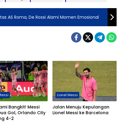
tas AS Roma, De Rossi Alami Momen Emosional
Messi
Lionel Messi
iami Bangkit! Messi
Jalan Menuju Kepulangan
ua Gol, Orlando City
Lionel Messi ke Barcelona
g 4-2