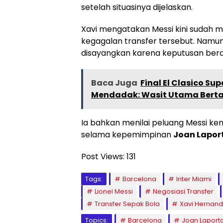
setelah situasinya dijelaskan.
Xavi mengatakan Messi kini sudah m
kegagalan transfer tersebut. Namun 
disayangkan karena keputusan berada
Baca Juga
Final El Clasico S
Mendadak: Wasit Utama Bertah
Ia bahkan menilai peluang Messi kem
selama kepemimpinan
Joan Lapor
Post Views:
131
Tags:
Barcelona
Inter Miami
Lionel Messi
Negosiasi Transfer
Transfer Sepak Bola
Xavi Hernan
Topics:
Barcelona
Joan Laport