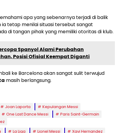
emahami apa yang sebenarnya terjadi di balik
ia tetap menilai situasi tersebut sangat
 di tangan pihak yang memiliki otoritas di klub.
upercopa Spanyol Alami Perubahan
an, Posisi Ofisial Keempat Diganti
bali ke Barcelona akan sangat sulit terwujud
ta
masih berlangsung.
Joan Laporta
Kepulangan Messi
One Last Dance Messi
Paris Saint-Germain
dez
a
La Liga
Lionel Messi
Xavi Hernandez