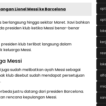
opt
angan Lionel Messi ke Barcelona
opt
 berlangsung hingga sekitar Maret. Xavi bahkan
 presiden klub ketika Messi benar-benar
lok
ker
presiden klub terlibat langsung dalam
 keluarga Messi.
res
ga Messi
lok
 juga sudah melibatkan ayah Messi sebagai
hak klub disebut sudah mendapat persetujuan
alf
.
mic
beda justru datang dari presiden Barcelona.
an rencana kepulangan Messi.
san