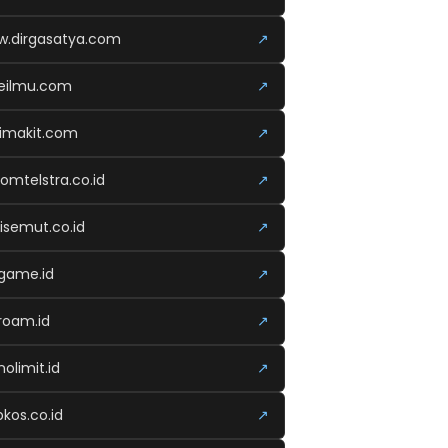
.dirgasatya.com
↗
eilmu.com
↗
imakit.com
↗
komtelstra.co.id
↗
isemut.co.id
↗
vgame.id
↗
roam.id
↗
nolimit.id
↗
kos.co.id
↗