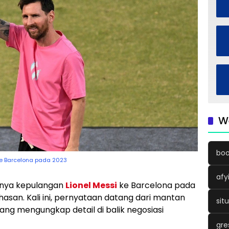
W
boo
ke Barcelona pada 2023
afy
lnya kepulangan
Lionel Messi
ke Barcelona pada
san. Kali ini, pernyataan datang dari mantan
sit
yang mengungkap detail di balik negosiasi
gre