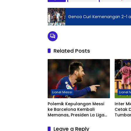
Genoa Curi Kemenangan 2-1 a
Related Posts
Lionel Messi
Lionel 
Polemik Kepulangan Messi
Inter M
ke Barcelona Kembali
Cetak D
Memanas, Presiden La Liga
Tumban
Bantah Pernah Setuju
Leave a Reply