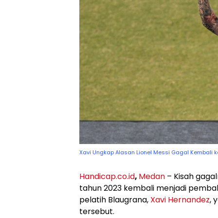
Xavi Ungkap Alasan Lionel Messi Gagal Kembali 
Handicap.co.id
,
Medan
– Kisah gaga
tahun 2023 kembali menjadi pembaha
pelatih Blaugrana,
Xavi Hernandez
, 
tersebut.