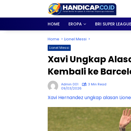
Skip
to
content
HOME
EROPA
BRI SUPER LEAGU
Home
Lionel Messi
Lionel Messi
Xavi Ungkap Alasa
Kembali ke Barce
Admin 001
3 Min Read
09/03/2026
Xavi Hernandez ungkap alasan Lione