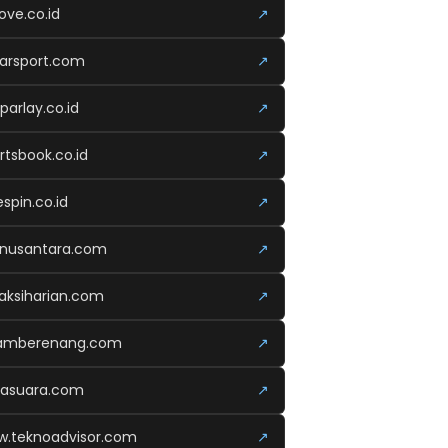
ove.co.id
↗
arsport.com
↗
parlay.co.id
↗
rtsbook.co.id
↗
espin.co.id
↗
anusantara.com
↗
aksiharian.com
↗
lamberenang.com
↗
kasuara.com
↗
.teknoadvisor.com
↗