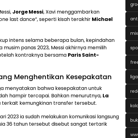
gro
essi,
Jorge Messi
, Xavi menggambarkan
e last dance”, seperti kisah terakhir
Michael
ant
mix
kup intens selama beberapa bulan, kepindahan
da musim panas 2023, Messi akhirnya memilih
spo
etelah kontraknya bersama
Paris Saint-
fre
yang Menghentikan Kesepakatan
lig
uga menyatakan bahwa kesepakatan untuk
red
ah hampir tercapai. Bahkan menurutnya,
La
terkait kemungkinan transfer tersebut.
ko
ri 2023 ia sudah melakukan komunikasi langsung
bu
ia 36 tahun tersebut disebut sangat tertarik
www