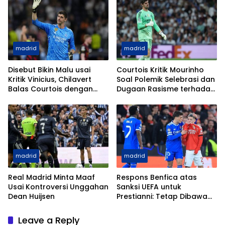
madrid
madrid
Disebut Bikin Malu usai
Courtois Kritik Mourinho
Kritik Vinicius, Chilavert
Soal Polemik Selebrasi dan
Balas Courtois dengan
Dugaan Rasisme terhadap
Sindiran Pedas
Vinicius
madrid
madrid
Real Madrid Minta Maaf
Respons Benfica atas
Usai Kontroversi Unggahan
Sanksi UEFA untuk
Dean Huijsen
Prestianni: Tetap Dibawa
ke Madrid Meski Dilarang
Tampil
Leave a Reply