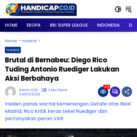
Skip
to
content
HOME
EROPA
BRI SUPER LEAGUE
INDONESIA
DU
Home
madrid
madrid
Brutal di Bernabeu: Diego Rico
Tuding Antonio Ruediger Lakukan
Aksi Berbahaya
208
Admin 002
2 Min Read
04/03/2026
Insiden panas warnai kemenangan Getafe atas Real
Madrid, Rico kritik keras tekel Ruediger dan
pertanyakan peran VAR