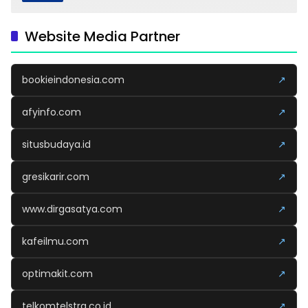
Website Media Partner
bookieindonesia.com
↗
afyinfo.com
↗
situsbudaya.id
↗
gresikarir.com
↗
www.dirgasatya.com
↗
kafeilmu.com
↗
optimakit.com
↗
telkomtelstra.co.id
↗