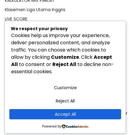
KALKULATOR MIX PARLAY
Klasemen Liga Utama Inggris
LIVE SCORE
Pedoman Media Siber
We respect your privacy
Cookies help us improve your experience,
PREDIKSI BOLA
deliver personalized content, and analyze
Privacy Policy
traffic. You can choose which cookies to
STATISTIK PEMAIN
allow by clicking
Customize
. Click
Accept
All
to consent or
Reject All
to decline non-
TEBAK SKOR
essential cookies.
Customize
Reject All
Privacy Policy
Indeks Berita
Pedoman Media Siber
Accept All
Copyright © 2025
HANDICAP.CO.ID
Powered by