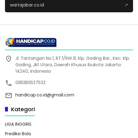
wartajabar.co.id
↗
Jl. Tantangan No.1, RT.1/RW.9, Klp. Gading Bar., Kec. Klp.
Gading, Jkt Utara, Daerah Khusus Ibukota Jakarta
14240, Indonesia
085180637532
handicap.co.id@gmail.com
Kategori
LIGA INGGRIS
Prediksi Bola