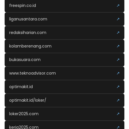
freespin.co.id
↗
liganusantara.com
↗
redaksiharian.com
↗
kolamberenang.com
↗
bukasuara.com
↗
www.teknoadvisor.com
↗
optimakit.id
↗
optimakit.id/loker/
↗
loker2025.com
↗
kerja2025.com
↗