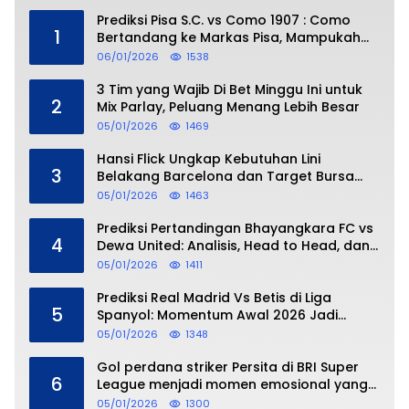
Prediksi Pisa S.C. vs Como 1907 : Como
1
Bertandang ke Markas Pisa, Mampukah
Asuhan Cesc Fàbregas Mencuri Poin?
06/01/2026
1538
3 Tim yang Wajib Di Bet Minggu Ini untuk
2
Mix Parlay, Peluang Menang Lebih Besar
05/01/2026
1469
Hansi Flick Ungkap Kebutuhan Lini
3
Belakang Barcelona dan Target Bursa
Transfer Januari
05/01/2026
1463
Prediksi Pertandingan Bhayangkara FC vs
4
Dewa United: Analisis, Head to Head, dan
Perkiraan Skor
05/01/2026
1411
Prediksi Real Madrid Vs Betis di Liga
5
Spanyol: Momentum Awal 2026 Jadi
Taruhan
05/01/2026
1348
Gol perdana striker Persita di BRI Super
6
League menjadi momen emosional yang
dipersembahkan untuk sang buah hati
05/01/2026
1300