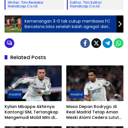
Writer: Tim Redaksi
Editor: Tim Editor
Handicap.co.id
Handicap.co.id
Kemenangan 3-0 tak cukup membawa FC
Barcelona lolos setelah kalah agregat dari
Atletico Madrid.
Related Posts
madrid
madrid
Kylian Mbappe Akhirnya
Masa Depan Rodrygo di
Kantongi SIM, Tertangkap
Real Madrid Tetap Aman
Mengemudi Mobil Mini di
Meski Alami Cedera Lutut
Paris
Parah