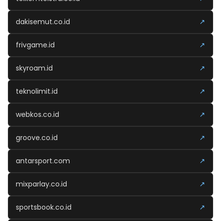
dakisemut.co.id
↗
frivgame.id
↗
skyroam.id
↗
teknolimit.id
↗
webkos.co.id
↗
groove.co.id
↗
antarsport.com
↗
mixparlay.co.id
↗
sportsbook.co.id
↗