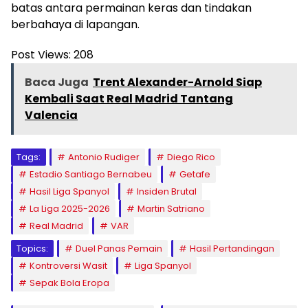
batas antara permainan keras dan tindakan
berbahaya di lapangan.
Post Views:
208
Baca Juga
Trent Alexander-Arnold Siap
Kembali Saat Real Madrid Tantang
Valencia
Tags:
Antonio Rudiger
Diego Rico
Estadio Santiago Bernabeu
Getafe
Hasil Liga Spanyol
Insiden Brutal
La Liga 2025-2026
Martin Satriano
Real Madrid
VAR
Topics:
Duel Panas Pemain
Hasil Pertandingan
Kontroversi Wasit
Liga Spanyol
Sepak Bola Eropa