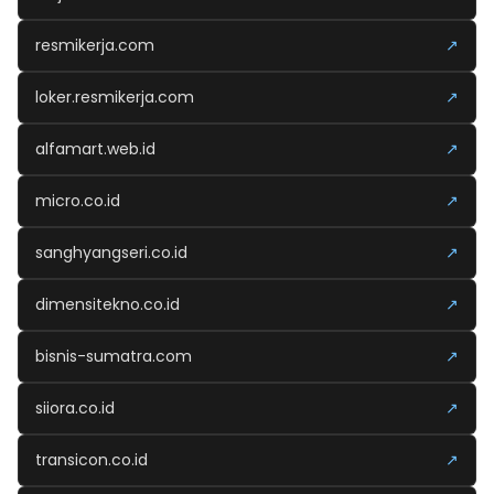
resmikerja.com
↗
loker.resmikerja.com
↗
alfamart.web.id
↗
micro.co.id
↗
sanghyangseri.co.id
↗
dimensitekno.co.id
↗
bisnis-sumatra.com
↗
siiora.co.id
↗
transicon.co.id
↗