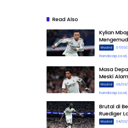
Read Also
Kylian Mba
Mengemudi M
Madrid
07/03/
Handicap.co.id,
Masa Depan
Meski Alam
Madrid
06/03
handicap.co.id,
Brutal di B
Ruediger L
Madrid
04/03/