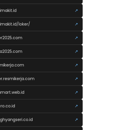
imakit.id
↗
imakit.id/loker/
↗
er2025.com
↗
ja2025.com
↗
mikerja.com
↗
er.resmikerja.com
↗
amart.web.id
↗
ro.co.id
↗
ghyangseri.co.id
↗