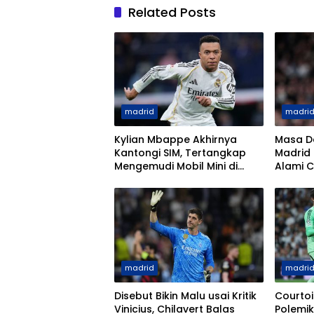
Related Posts
madrid
madri
Kylian Mbappe Akhirnya
Masa D
Kantongi SIM, Tertangkap
Madrid
Mengemudi Mobil Mini di
Alami C
Paris
madrid
madri
Disebut Bikin Malu usai Kritik
Courtoi
Vinicius, Chilavert Balas
Polemik