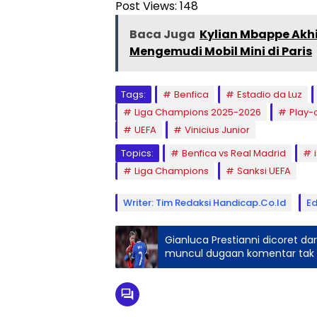
Post Views:
148
Baca Juga
Kylian Mbappe Akh
Mengemudi Mobil Mini di Paris
Tags:
Benfica
Estadio da Luz
Liga Champions 2025-2026
Play-o
UEFA
Vinicius Junior
Topics:
Benfica vs Real Madrid
Liga Champions
Sanksi UEFA
Writer: Tim Redaksi Handicap.co.id
Ed
Gianluca Prestianni dicoret dar
muncul dugaan komentar tak pa
langkah disipliner sambil menun