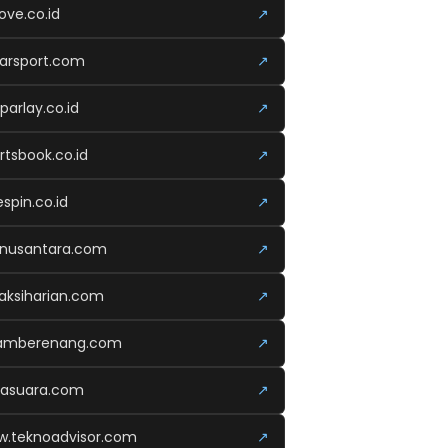
ove.co.id
↗
arsport.com
↗
parlay.co.id
↗
rtsbook.co.id
↗
espin.co.id
↗
anusantara.com
↗
aksiharian.com
↗
lamberenang.com
↗
kasuara.com
↗
.teknoadvisor.com
↗