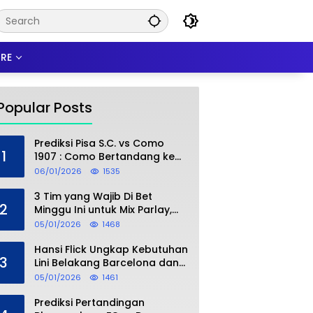
RE
Popular Posts
Prediksi Pisa S.C. vs Como
1
1907 : Como Bertandang ke
Markas Pisa, Mampukah
06/01/2026
1535
Asuhan Cesc Fàbregas
Mencuri Poin?
3 Tim yang Wajib Di Bet
2
Minggu Ini untuk Mix Parlay,
Peluang Menang Lebih Besar
05/01/2026
1468
Hansi Flick Ungkap Kebutuhan
3
Lini Belakang Barcelona dan
Target Bursa Transfer
05/01/2026
1461
Januari
Prediksi Pertandingan