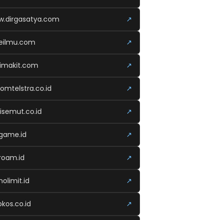
.dirgasatya.com
↗
eilmu.com
↗
imakit.com
↗
komtelstra.co.id
↗
isemut.co.id
↗
vgame.id
↗
roam.id
↗
nolimit.id
↗
kos.co.id
↗