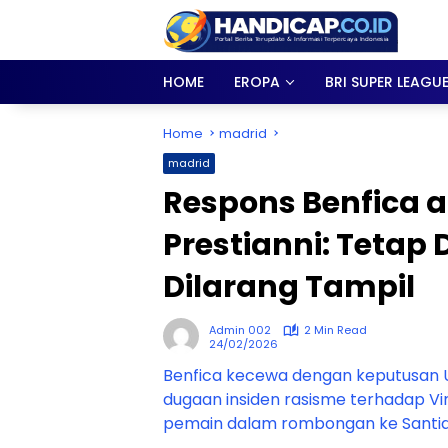
Skip
to
content
HOME
EROPA
BRI SUPER LEAGU
Home
madrid
madrid
Respons Benfica a
Prestianni: Tetap
Dilarang Tampil
Admin 002
2 Min Read
24/02/2026
Benfica kecewa dengan keputusan U
dugaan insiden rasisme terhadap V
pemain dalam rombongan ke Santi