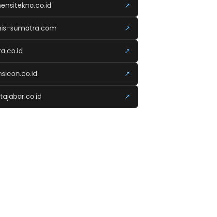
ensitekno.co.id
↗
nis-sumatra.com
↗
ra.co.id
↗
nsicon.co.id
↗
tajabar.co.id
↗