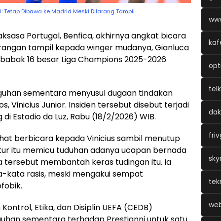
i: Tetap Dibawa ke Madrid Meski Dilarang Tampil
www
aksasa Portugal, Benfica, akhirnya angkat bicara
kaf
arangan tampil kepada winger mudanya, Gianluca
ff babak 16 besar Liga Champions 2025-2026
opt
tel
gguhan sementara menyusul dugaan tindakan
 Vinicius Junior. Insiden tersebut disebut terjadi
dak
i Estadio da Luz, Rabu (18/2/2026) WIB.
fri
lihat berbicara kepada Vinicius sambil menutup
tur itu memicu tuduhan adanya ucapan bernada
sky
a tersebut membantah keras tudingan itu. Ia
-kata rasis, meski mengakui sempat
tek
fobik.
web
Kontrol, Etika, dan Disiplin UEFA (CEDB)
an sementara terhadap Prestianni untuk satu