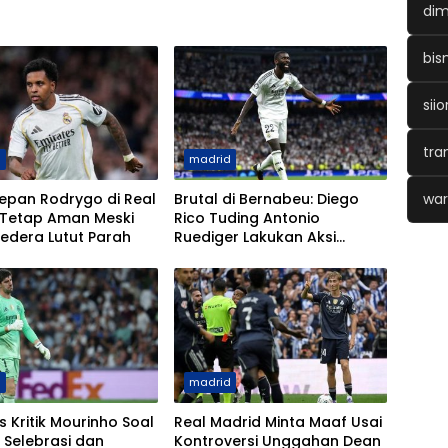
dim
bis
siio
tra
d
madrid
war
epan Rodrygo di Real
Brutal di Bernabeu: Diego
 Tetap Aman Meski
Rico Tuding Antonio
edera Lutut Parah
Ruediger Lakukan Aksi
Berbahaya
d
madrid
s Kritik Mourinho Soal
Real Madrid Minta Maaf Usai
 Selebrasi dan
Kontroversi Unggahan Dean