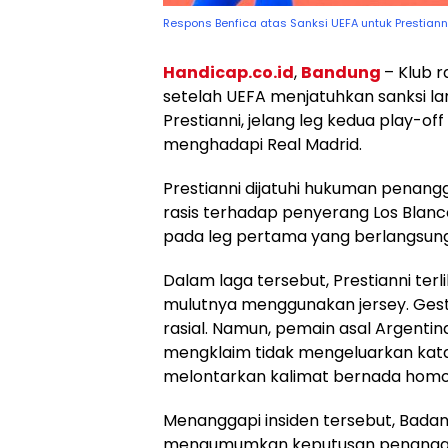
Respons Benfica atas Sanksi UEFA untuk Prestiann
Handicap.co.id
,
Bandung
– Klub r
setelah UEFA menjatuhkan sanksi l
Prestianni, jelang leg kedua play-o
menghadapi Real Madrid.
Prestianni dijatuhi hukuman penan
rasis terhadap penyerang Los Blancos,
pada leg pertama yang berlangsung d
Dalam laga tersebut, Prestianni ter
mulutnya menggunakan jersey. Ges
rasial. Namun, pemain asal Argentin
mengklaim tidak mengeluarkan kata
melontarkan kalimat bernada homo
Menanggapi insiden tersebut, Badan 
mengumumkan keputusan penangguh