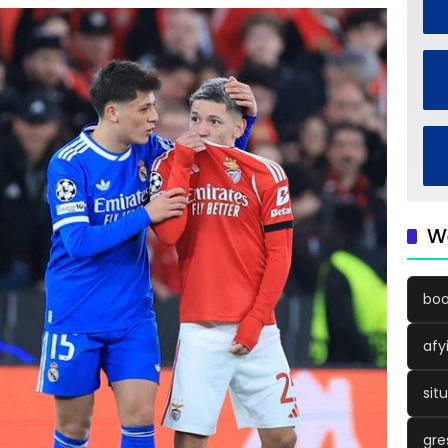
W
boo
afy
sit
gre