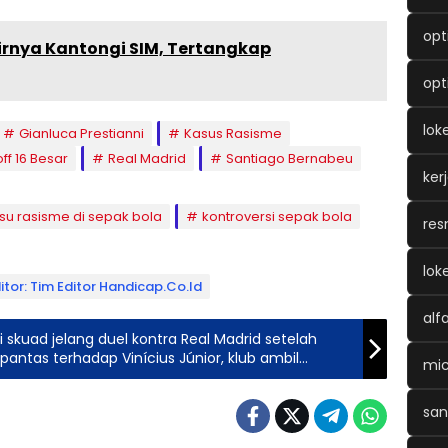
opt
irnya Kantongi SIM, Tertangkap
opt
lok
Gianluca Prestianni
Kasus Rasisme
ff 16 Besar
Real Madrid
Santiago Bernabeu
ker
isu rasisme di sepak bola
kontroversi sepak bola
res
lok
itor: Tim Editor Handicap.co.id
alf
i skuad jelang duel kontra Real Madrid setelah
ntas terhadap Vinícius Júnior, klub ambil
mic
ggu hasil investigasi.
san