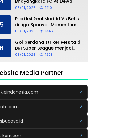
4
Bhayangkara FC vs Dewa
United: Analisis, Head to
05/01/2026
1410
Head, dan Perkiraan Skor
Prediksi Real Madrid Vs Betis
5
di Liga Spanyol: Momentum
Awal 2026 Jadi Taruhan
05/01/2026
1346
Gol perdana striker Persita di
6
BRI Super League menjadi
momen emosional yang
05/01/2026
1298
dipersembahkan untuk sang
buah hati
ebsite Media Partner
kieindonesia.com
↗
info.com
↗
usbudaya.id
↗
sikarir.com
↗