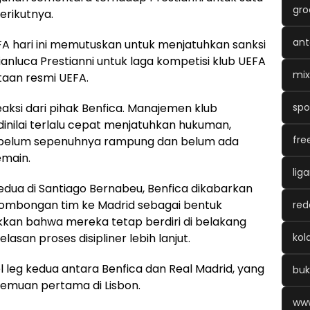
gro
erikutnya.
ant
UEFA hari ini memutuskan untuk menjatuhkan sanksi
luca Prestianni untuk laga kompetisi klub UEFA
mix
taan resmi UEFA.
spo
aksi dari pihak Benfica. Manajemen klub
nilai terlalu cepat menjatuhkan hukuman,
fre
lai belum sepenuhnya rampung dan belum ada
emain.
lig
edua di Santiago Bernabeu, Benfica dikabarkan
ombongan tim ke Madrid sebagai bentuk
red
kkan bahwa mereka tetap berdiri di belakang
ko
san proses disipliner lebih lanjut.
 leg kedua antara Benfica dan Real Madrid, yang
bu
temuan pertama di Lisbon.
www