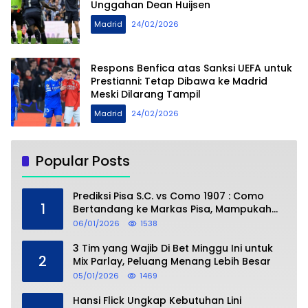
Unggahan Dean Huijsen
Madrid
24/02/2026
Respons Benfica atas Sanksi UEFA untuk
Prestianni: Tetap Dibawa ke Madrid
Meski Dilarang Tampil
Madrid
24/02/2026
Popular Posts
Prediksi Pisa S.C. vs Como 1907 : Como
1
Bertandang ke Markas Pisa, Mampukah
Asuhan Cesc Fàbregas Mencuri Poin?
06/01/2026
1538
3 Tim yang Wajib Di Bet Minggu Ini untuk
2
Mix Parlay, Peluang Menang Lebih Besar
05/01/2026
1469
Hansi Flick Ungkap Kebutuhan Lini