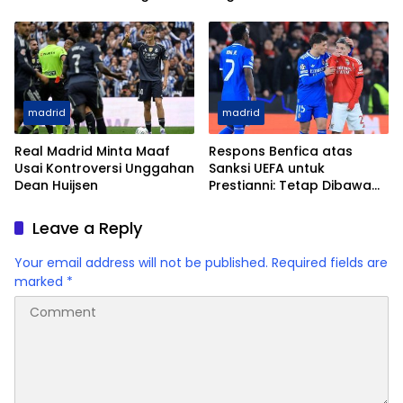
Sindiran Pedas
Vinicius
madrid
madrid
Real Madrid Minta Maaf
Respons Benfica atas
Usai Kontroversi Unggahan
Sanksi UEFA untuk
Dean Huijsen
Prestianni: Tetap Dibawa
ke Madrid Meski Dilarang
Tampil
Leave a Reply
Your email address will not be published.
Required fields are
marked
*