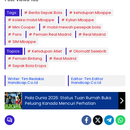
Tags:
Berita Sepak Bola
kehidupan Mbappe
koleksi mobil Mbappe
Kylian Mbappe
Mini Cooper
mobil mewah pesepak bola
Paris
Pemain Real Madrid
Real Madrid
SIM Mbappe
Topics:
Kehidupan Atlet
Otomotif Selebriti
Pemain Bintang
Real Madrid
Sepak Bola Eropa
Writer: Tim Redaksi
Editor: Tim Editor
Handicap.co.id
Handicap.co.id
Piala Dunia 2026: Status Tuan Rumah Buka
Peluang Kanada Mencuri Perhatian