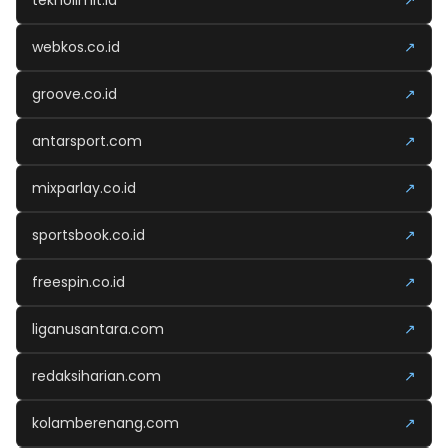
teknolimit.id
↗
webkos.co.id
↗
groove.co.id
↗
antarsport.com
↗
mixparlay.co.id
↗
sportsbook.co.id
↗
freespin.co.id
↗
liganusantara.com
↗
redaksiharian.com
↗
kolamberenang.com
↗