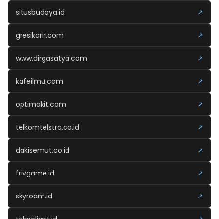
situsbudaya.id
↗
gresikarir.com
↗
www.dirgasatya.com
↗
kafeilmu.com
↗
optimakit.com
↗
telkomtelstra.co.id
↗
dakisemut.co.id
↗
frivgame.id
↗
skyroam.id
↗