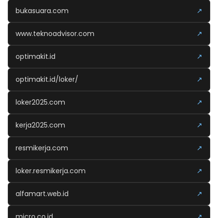
bukasuara.com
↗
www.teknoadvisor.com
↗
optimakit.id
↗
optimakit.id/loker/
↗
loker2025.com
↗
kerja2025.com
↗
resmikerja.com
↗
loker.resmikerja.com
↗
alfamart.web.id
↗
micro.co.id
↗