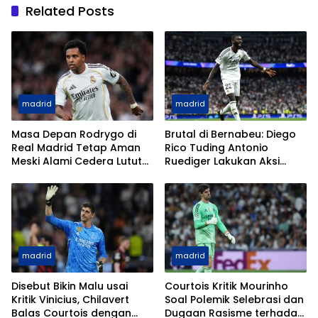
Related Posts
madrid
madrid
Masa Depan Rodrygo di
Brutal di Bernabeu: Diego
Real Madrid Tetap Aman
Rico Tuding Antonio
Meski Alami Cedera Lutut
Ruediger Lakukan Aksi
Parah
Berbahaya
madrid
madrid
Disebut Bikin Malu usai
Courtois Kritik Mourinho
Kritik Vinicius, Chilavert
Soal Polemik Selebrasi dan
Balas Courtois dengan
Dugaan Rasisme terhadap