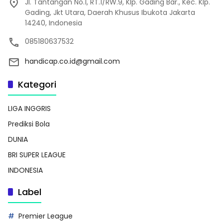
Jl. Tantangan No.1, RT.1/RW.9, Klp. Gading Bar., Kec. Klp.
Gading, Jkt Utara, Daerah Khusus Ibukota Jakarta
14240, Indonesia
085180637532
handicap.co.id@gmail.com
Kategori
LIGA INGGRIS
Prediksi Bola
DUNIA
BRI SUPER LEAGUE
INDONESIA
Label
Premier League