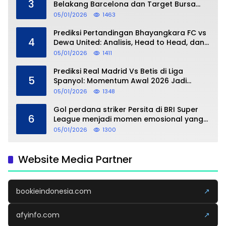
3
Belakang Barcelona dan Target Bursa
Transfer Januari
05/01/2026
1463
Prediksi Pertandingan Bhayangkara FC vs
4
Dewa United: Analisis, Head to Head, dan
Perkiraan Skor
05/01/2026
1411
Prediksi Real Madrid Vs Betis di Liga
5
Spanyol: Momentum Awal 2026 Jadi
Taruhan
05/01/2026
1348
Gol perdana striker Persita di BRI Super
6
League menjadi momen emosional yang
dipersembahkan untuk sang buah hati
05/01/2026
1300
Website Media Partner
bookieindonesia.com
↗
afyinfo.com
↗