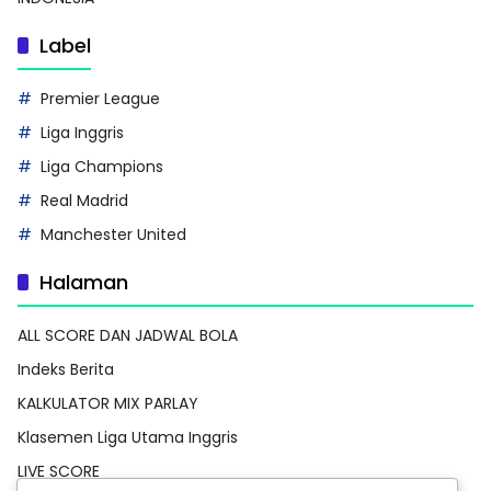
Label
Premier League
Liga Inggris
Liga Champions
Real Madrid
Manchester United
Halaman
ALL SCORE DAN JADWAL BOLA
Indeks Berita
KALKULATOR MIX PARLAY
Klasemen Liga Utama Inggris
LIVE SCORE