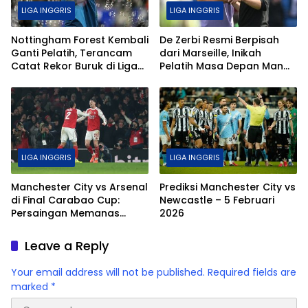
LIGA INGGRIS
LIGA INGGRIS
Nottingham Forest Kembali
De Zerbi Resmi Berpisah
Ganti Pelatih, Terancam
dari Marseille, Inikah
Catat Rekor Buruk di Liga
Pelatih Masa Depan Man
Inggris
United?
LIGA INGGRIS
LIGA INGGRIS
Manchester City vs Arsenal
Prediksi Manchester City vs
di Final Carabao Cup:
Newcastle – 5 Februari
Persaingan Memanas
2026
Menuju Gelar
Leave a Reply
Your email address will not be published.
Required fields are
marked
*