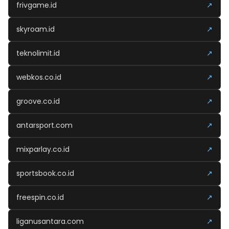
frivgame.id
↗
skyroam.id
↗
teknolimit.id
↗
webkos.co.id
↗
groove.co.id
↗
antarsport.com
↗
mixparlay.co.id
↗
sportsbook.co.id
↗
freespin.co.id
↗
liganusantara.com
↗