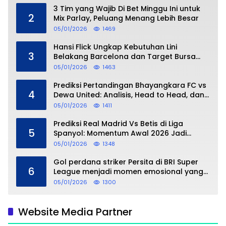
3 Tim yang Wajib Di Bet Minggu Ini untuk
2
Mix Parlay, Peluang Menang Lebih Besar
05/01/2026
1469
Hansi Flick Ungkap Kebutuhan Lini
3
Belakang Barcelona dan Target Bursa
Transfer Januari
05/01/2026
1463
Prediksi Pertandingan Bhayangkara FC vs
4
Dewa United: Analisis, Head to Head, dan
Perkiraan Skor
05/01/2026
1411
Prediksi Real Madrid Vs Betis di Liga
5
Spanyol: Momentum Awal 2026 Jadi
Taruhan
05/01/2026
1348
Gol perdana striker Persita di BRI Super
6
League menjadi momen emosional yang
dipersembahkan untuk sang buah hati
05/01/2026
1300
Website Media Partner