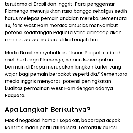
terutama di Brasil dan Inggris. Para penggemar
Flamengo menunjukkan rasa bangga sekaligus sedih
harus melepas pemain andalan mereka. Sementara
itu, fans West Ham merasa antusias menyambut
potensi kedatangan Paqueta yang dianggap akan
membawa warna baru di lini tengah tim.
Media Brasil menyebutkan, “Lucas Paqueta adalah
aset berharga Flamengo, namun kesempatan
bermain di Eropa merupakan langkah karier yang
wajar bagi pemain berbakat seperti dia.” Sementara
media Inggris menyoroti potensi peningkatan
kualitas permainan West Ham dengan adanya
Paqueta.
Apa Langkah Berikutnya?
Meski negosiasi hampir sepakat, beberapa aspek
kontrak masih perlu difinalisasi. Termasuk durasi