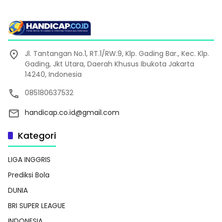
Jl. Tantangan No.1, RT.1/RW.9, Klp. Gading Bar., Kec. Klp.
Gading, Jkt Utara, Daerah Khusus Ibukota Jakarta
14240, Indonesia
085180637532
handicap.co.id@gmail.com
Kategori
LIGA INGGRIS
Prediksi Bola
DUNIA
BRI SUPER LEAGUE
INDONESIA