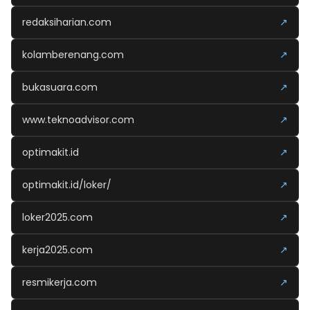
redaksiharian.com
↗
kolamberenang.com
↗
bukasuara.com
↗
www.teknoadvisor.com
↗
optimakit.id
↗
optimakit.id/loker/
↗
loker2025.com
↗
kerja2025.com
↗
resmikerja.com
↗