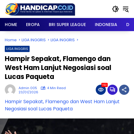
Skip
to
content
HOME
EROPA
BRI SUPER LEAGUE
INDONESIA
DU
Home
LIGA INGGRIS
LIGA INGGRIS
LIGA INGGRIS
Hampir Sepakat, Flamengo dan
West Ham Lanjut Negosiasi soal
Lucas Paqueta
192
Admin 005
4 Min Read
23/01/2026
Hampir Sepakat, Flamengo dan West Ham Lanjut
Negosiasi soal Lucas Paqueta