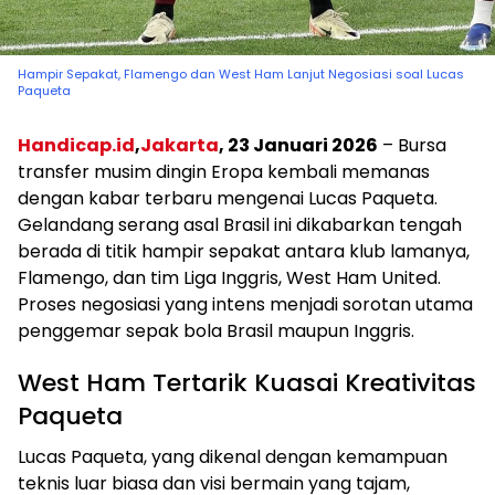
Hampir Sepakat, Flamengo dan West Ham Lanjut Negosiasi soal Lucas
Paqueta
Handicap.id
,
Jakarta
, 23 Januari 2026
– Bursa
transfer musim dingin Eropa kembali memanas
dengan kabar terbaru mengenai Lucas Paqueta.
Gelandang serang asal Brasil ini dikabarkan tengah
berada di titik hampir sepakat antara klub lamanya,
Flamengo, dan tim Liga Inggris, West Ham United.
Proses negosiasi yang intens menjadi sorotan utama
penggemar sepak bola Brasil maupun Inggris.
West Ham Tertarik Kuasai Kreativitas
Paqueta
Lucas Paqueta, yang dikenal dengan kemampuan
teknis luar biasa dan visi bermain yang tajam,