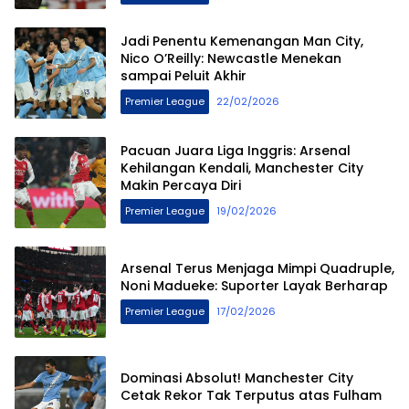
Jadi Penentu Kemenangan Man City,
Nico O’Reilly: Newcastle Menekan
sampai Peluit Akhir
Premier League
22/02/2026
Pacuan Juara Liga Inggris: Arsenal
Kehilangan Kendali, Manchester City
Makin Percaya Diri
Premier League
19/02/2026
Arsenal Terus Menjaga Mimpi Quadruple,
Noni Madueke: Suporter Layak Berharap
Premier League
17/02/2026
Dominasi Absolut! Manchester City
Cetak Rekor Tak Terputus atas Fulham