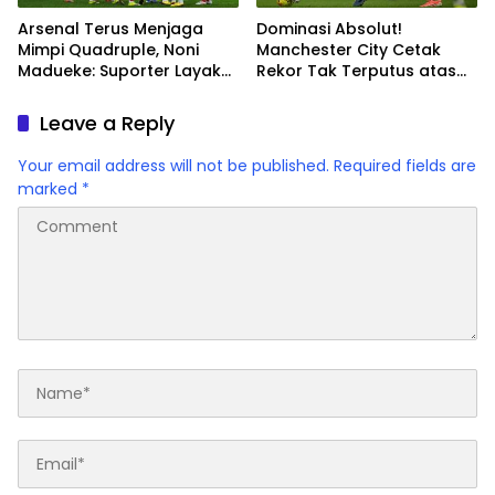
Arsenal Terus Menjaga
Dominasi Absolut!
Mimpi Quadruple, Noni
Manchester City Cetak
Madueke: Suporter Layak
Rekor Tak Terputus atas
Berharap
Fulham
Leave a Reply
Your email address will not be published.
Required fields are
marked
*