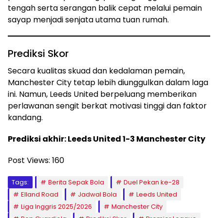
tengah serta serangan balik cepat melalui pemain
sayap menjadi senjata utama tuan rumah.
Prediksi Skor
Secara kualitas skuad dan kedalaman pemain,
Manchester City tetap lebih diunggulkan dalam laga
ini. Namun, Leeds United berpeluang memberikan
perlawanan sengit berkat motivasi tinggi dan faktor
kandang.
Prediksi akhir: Leeds United 1-3 Manchester City
Post Views:
160
Tags:
Berita Sepak Bola
Duel Pekan ke-28
Elland Road
Jadwal Bola
Leeds United
Liga Inggris 2025/2026
Manchester City