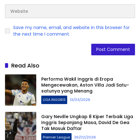
Save my name, email, and website in this browser for
the next time I comment.
Read Also
Performa Wakil Inggris di Eropa
Mengecewakan, Aston Villa Jadi Satu-
satunya yang Menang
LIGA INGGRIS
13/03/2026
Gary Neville Ungkap 8 Kiper Terbaik Liga
Inggris Sepanjang Masa, David De Gea
Tak Masuk Daftar
Premier League
26/02/2026