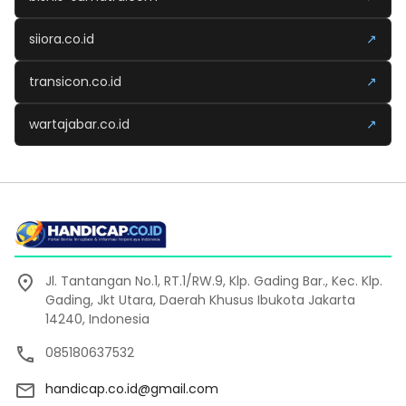
siiora.co.id
↗
transicon.co.id
↗
wartajabar.co.id
↗
Jl. Tantangan No.1, RT.1/RW.9, Klp. Gading Bar., Kec. Klp.
Gading, Jkt Utara, Daerah Khusus Ibukota Jakarta
14240, Indonesia
085180637532
handicap.co.id@gmail.com