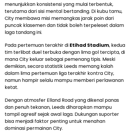
menunjukkan konsistensi yang mulai terbentuk,
terutama dari sisi mental bertanding. Di kubu tamu,
City membawa misi memangkas jarak poin dari
puncak klasemen dan tidak boleh terpeleset dalam
laga tandang ini.
Pada pertemuan terakhir di
Etihad Stadium
, kedua
tim terlibat duel terbuka dengan lima gol tercipta, di
mana City keluar sebagai pemenang tipis. Meski
demikian, secara statistik Leeds memang kalah
dalam lima pertemuan liga terakhir kontra City,
namun hampir selalu mampu memberi perlawanan
ketat.
Dengan atmosfer Elland Road yang dikenal panas
dan penuh tekanan, Leeds diharapkan mampu
tampil agresif sejak awal laga. Dukungan suporter
bisa menjadi faktor penting untuk menahan
dominasi permainan City.