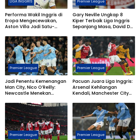
LIGA INGGRIS
Premier League
Performa Wakil Inggris di
Gary Neville Ungkap 8
Eropa Mengecewakan,
Kiper Terbaik Liga Inggris
Aston Villa Jadi Satu-
Sepanjang Masa, David De
satunya yang Menang
Gea Tak Masuk Daftar
Premier League
Premier League
Jadi Penentu Kemenangan
Pacuan Juara Liga Inggris:
Man City, Nico O’Reilly:
Arsenal Kehilangan
Newcastle Menekan
Kendali, Manchester City
sampai Peluit Akhir
Makin Percaya Diri
Premier League
Premier League