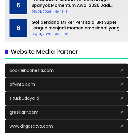
5
Spanyol: Momentum Awal 2026 Jadi
Taruhan
05/01/2026
1348
Gol perdana striker Persita di BRI Super
6
League menjadi momen emosional yang
dipersembahkan untuk sang buah hati
05/01/2026
1300
Website Media Partner
bookieindonesia.com
↗
afyinfo.com
↗
situsbudaya.id
↗
gresikarir.com
↗
www.dirgasatya.com
↗