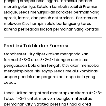
panjang di sepak bola Inggris, termasuk pernah
meraih gelar liga. Setelah kembali stabil di Premier
League, Leeds menunjukkan karakter bermain yang
agresif, intens, dan penuh determinasi. Pertemuan
melawan City hampir selalu berlangsung keras
karena perbedaan filosofi permainan yang kontras.
Prediksi Taktik dan Formasi
Manchester City diperkirakan mengandalkan
formasi 4-3-3 atau 3-2-4-1 dengan dominasi
penguasaan bola di lini tengah. City akan mencoba
mengeksploitasi sisi sayap Leeds melalui kombinasi
umpan pendek dan pergerakan tanpa bola yang
cepat.
Leeds United berpotensi menerapkan skema 4-2-3-
1 atau 4-3-3 untuk menyeimbangkan intensitas
permainan City. Strategi pressing tinggi di area