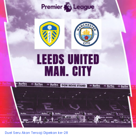
Duel Seru Akan Tersaji Dipekan ke-28