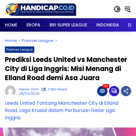
Skip
to
content
HOME
EROPA
BRI SUPER LEAGUE
INDONESIA
DU
Home
Premier League
Premier League
Prediksi Leeds United vs Manchester
City di Liga Inggris: Misi Menang di
Elland Road demi Asa Juara
160
Admin 004
3 Min Read
28/02/2026
Leeds United Tantang Manchester City di Elland
Road, Laga Krusial dalam Perburuan Gelar Liga
Inggris