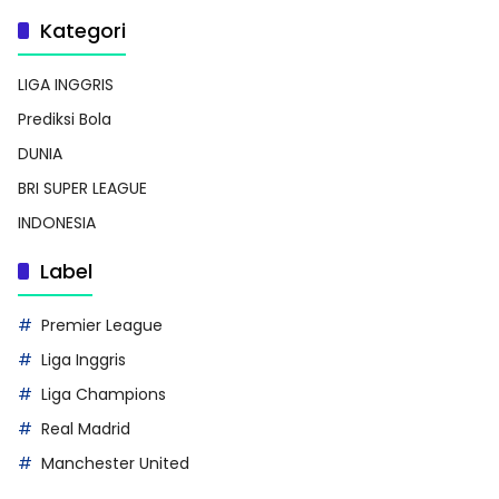
Kategori
LIGA INGGRIS
Prediksi Bola
DUNIA
BRI SUPER LEAGUE
INDONESIA
Label
Premier League
Liga Inggris
Liga Champions
Real Madrid
Manchester United