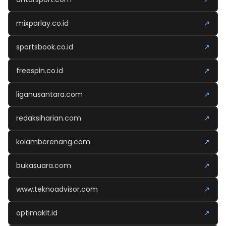
mixparlay.co.id
↗
sportsbook.co.id
↗
freespin.co.id
↗
liganusantara.com
↗
redaksiharian.com
↗
kolamberenang.com
↗
bukasuara.com
↗
www.teknoadvisor.com
↗
optimakit.id
↗